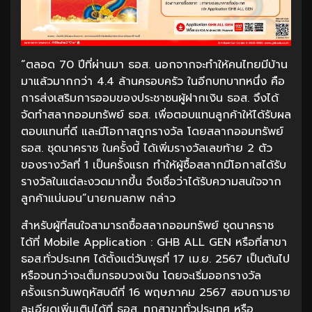
“ตลอด 70 ปีที่ผ่านมา ธอส. นอกจากจะทำให้คนไทยมีบ้าน
มาแล้วมากกว่า 4.4 ล้านครอบครัว ในอีกบทบาทหนึ่ง คือ
การส่งเสริมการออมของประชาชนผู้ฝากเงิน ธอส. จึงได้
จัดทำสลากออมทรัพย์ ธอส. เพื่อตอบแทนลูกค้าให้ได้รับผล
ตอบแทนที่ดี และมีโอกาสถูกรางวัล โดยสลากออมทรัพย์
ธอส. ชุดนาคราช ในครั้งนี้ ได้เพิ่มรางวัลเลขท้าย 2 ตัว
ของรางวัลที่ 1 เป็นครั้งแรก ทำให้ผู้ซื้อสลากมีโอกาสได้รับ
รางวัลในแต่ละงวดมากขึ้น จึงเชื่อว่าได้รับความสนใจจาก
ลูกค้าแน่นอน”นายกมลภพ กล่าว
สำหรับผู้ที่สนใจสามารถซื้อสลากออมทรัพย์ ชุดนาคราช
ได้ที่ Mobile Application : GHB ALL GEN หรือที่สาขา
ธอส.ทั่วประเทศ ได้ตั้งแต่วันพุธที่ 17 เม.ย. 2567 เป็นต้นไป
หรือจนกว่าจะเต็มกรอบวงเงิน โดยจะเริ่มออกรางวัล
ครั้งแรกวันพฤหัสบดีที่ 16 พฤษภาคม 2567 สอบถามราย
ละเอียดเพิ่มเติมได้ที่ ธอส. ทุกสาขาทั่วประเทศ หรือ