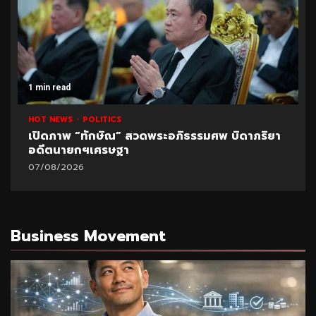
1 min read
HOT NEWS
POLITICS
เปิดภาพ “ทักษิณ” สวดพระอภิธรรมศพ บิดาภริยา
อดีตนายกฯเศรษฐา
07/08/2026
Business Movement