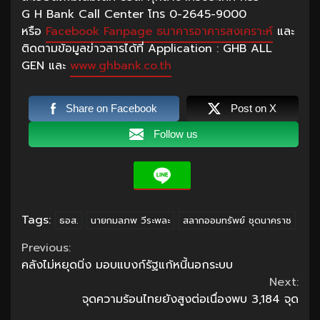
G H Bank Call Center โทร 0-2645-9000
หรือ
Facebook Fanpage ธนาคารอาคารสงเคราะห์
และ
ติดตามข้อมูลข่าวสารได้ที่ Application : GHB ALL
GEN และ
www.ghbank.co.th
Share on Facebook
Post on X
Follow us
Tags:
ธอส.
นายกมลภพ วีระพละ
สลากออมทรัพย์ ชุดนาคราช
Continue
Previous:
คลังไม่หยุดนิ่ง มอบแบงก์รัฐแก้หนี้นอกระบบ
Reading
Next:
จุดความร้อนไทยยังสูงต่อเนื่องพบ 3,184 จุด