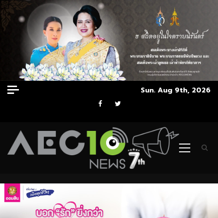
Skip
Sun. Aug 9th, 2026
to
Facebook
Twitter
content
Primary
Menu