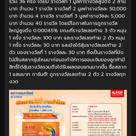
รวม 36 ครั้ง โดยมี รางวัลที่ 1 มูลค่ารางวัลสูงถึง 2 ล้าน
บาท จำนวน 1 รางวัล รางวัลที่ 2 มูลค่ารางวัลละ 50,000
บาท จำนวน 4 รางวัล รางวัลที่ 3 มูลค่ารางวัลละ 5,000
บาท จำนวน 40 รางวัล โดยมีโอกาสในการถูกรางวัล
ใหญ่สูงถึง 0.00045% ขณะที่รางวัลเลขท้าย 3 ตัว หมุน
1 ครั้ง รางวัลละ 100 บาท และรางวัลเลขท้าย 2 ตัว หมุน
1 ครั้ง รางวัลละ 30 บาท และยังได้ลุ้นรางวัลเลขท้าย 2
ตัว ของรางวัลที่ 1 รางวัลละ 30 บาท ซึ่งเป็นรางวัลที่ยัง
ไม่มีในสลากรุ่นไหนมาก่อนจะทำให้การออมเงินของลูกค้ามี
สิทธิ์ได้ลุ้นรางวัลรวมถึงได้รับผลตอบแทนมากขึ้น ซื้อสลาก
1 แสนบาท การันตี! ถูกรางวัลเลขท้าย 2 ตัว 2 รางวัลทุก
งวด