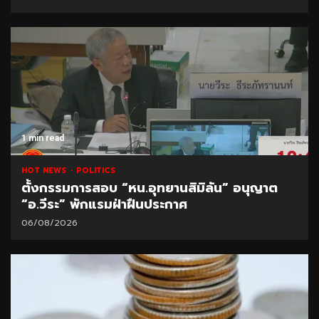
1 min read
HOT NEWS
POLITICS
ตั้งกรรมการสอบ “หน.อุทยานสิมิลัน” อนุญาต
“อ.วีระ” พักแรมฝ่าฝืนประกาศ
06/08/2026