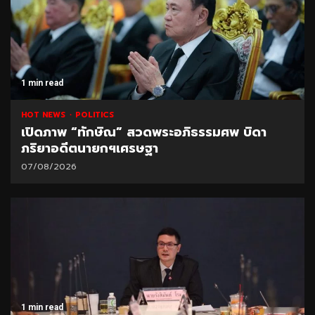
1 min read
HOT NEWS
POLITICS
เปิดภาพ “ทักษิณ” สวดพระอภิธรรมศพ บิดา
ภริยาอดีตนายกฯเศรษฐา
07/08/2026
1 min read