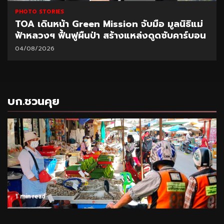
PHOTO STORIES
TOA เดินหน้า Green Mission จับมือ มูลนิธิแม่
ฟ้าหลวงฯ ฟื้นฟูผืนป่า สร้างแหล่งดูดซับคาร์บอน
04/08/2026
บก.ชวนคุย
1 min read