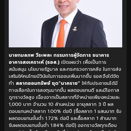
นายกมลภพ วีระพละ กรรมการผู้จัดการ ธนาคาร
อาคารสงเคราะห์ (ธอส.)
เปิดเผยว่า เพื่อเป็นการ
สนับสนุน นโยบายรัฐบาล และกระทรวงการคลัง ในการส่ง
เสริมให้คนไทยมีวินัยในการออมเพิ่มมากขึ้น ธอส.จึงได้จัด
ทำ
สลากออมทรัพย์ ชุด”นาคราช”
ให้กับประชาชนได้มี
ทางเลือกในการลงทุนมากขึ้น ผลตอบแทนดี และมีโอกาส
ถูกรางวัลสูง เนื่องจากเป็นสลากที่จำหน่ายเพียงหน่วยละ
1,000 บาท จำนวน 10 ล้านหน่วย อายุสลาก 3 ปี ผล
ตอบแทนหน้าสลาก 1.00% ต่อปี (ซื้อสลาก 1 แสนบาท รับ
ผลตอบแทนขั้นต่ำ 1.72% ต่อปี และซื้อสลาก 1 ล้านบาท
รับผลตอบแทนขั้นต่ำ 1.84% ต่อปี) ออกรางวัลทุกเดือน