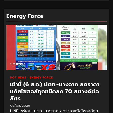
Energy Force
1 min read
HOT NEWS
ENERGY FORCE
เช้านี้ (6 ส.ค.) ปตท.-บางจาก ลดราคา
แก๊สโซฮอล์ทุกชนิดลง 70 สตางค์ต่อ
ลิตร
06/08/2026
LINEแชร์เลย! ปตท.-บางจาก ลดราคาแก๊สโซฮอล์ทุก