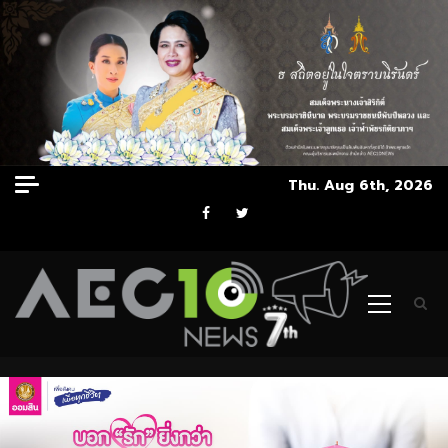
Skip
Thu. Aug 6th, 2026
to
Facebook
Twitter
content
Primary
Menu