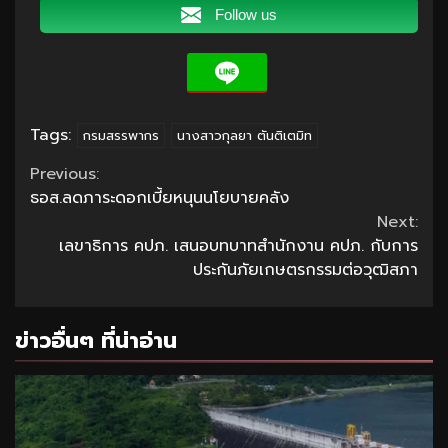
Follow us
Tags:
กรมสรรพากร
นางสาวกุลยา ตันติเตมิท
Continue
Previous:
ธอส.ลดภาระดอกเบี้ยหนุนนโยบายคลัง
Reading
Next:
เลขาธิการ คปภ. เสนอบทบาทสำนักงาน คปภ. กับการ
ประกันภัยเกษตรกรรมต่อวุฒิสภา
ข่าวอื่นๆ ที่น่าอ่าน