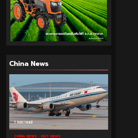
China News
1 min read
CHINA NEWS
HOT NEWS