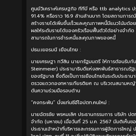
ศูนย์วิเคราะห์เศรษฐกิจ ทีทีบี หรือ ttb analytics ปร
91.4% หรือราว 16.9 ล้านล้านบาท โดยสถานการณ์หนี้
สร้างรายได้เพิ่มขึ้นเร็วและคุณภาพหนี้มีแนวโน้มด้อ
ผลให้ระดับรายได้ของครัวเรือนฟื้นตัวได้อย่างจำกัด
สามารถในการชำระหนี้และคุณภาพของหนี้
ปธน.เยอรมนี เยือนไทย :
นายเศรษฐา ทวีสิน นายกรัฐมนตรี ให้การต้อนรับกับ 
Steinmeier) ประธานาธิบดีแห่งสหพันธ์สาธารณรั
ของรัฐบาล ซึ่งถือเป็นการเยือนไทยในระดับประธานา
ตรวจแถวกองทหารเกียรติยศ ณ บริเวณสนามหญ้าหน้า
ดันความร่วมมือรอบด้าน
“คงกระพัน” นั่งแท่นซีอีโอปตท.คนใหม่ :
นายฉัตรชัย พรหมเลิศ ประธานกรรมการ บริษัท ปตท.
จำกัด (มหาชน) เมื่อวันที่ 25 ม.ค. 2567 มีมติเห็น
ประธานเจ้าหน้าที่บริหารและกรรมการผู้จัดการใหญ่ 