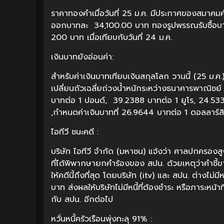
ราคาทองคำเมื่อวันที่ 25 ม.ค. มีประกาศของสมา
ออกบาทละ 34,100.00 บาท ทองรูปพรรณรับซื้อบ
200 บาท เมื่อเทียบกับวันที่ 24 ม.ค.
เงินบาทยังอ่อนค่า:
สำหรับค่าเงินบาทเทียบเงินสกุลโลก วานนี้ (25 ม
เปลี่ยนถัวเฉลี่ยถ่วงน้ำหนักระหว่างธนาคารพาณิชย
บาทต่อ 1 ปอนด์, 39.2388 บาทต่อ 1 ยูโร, 24.5
,กำหนดค่าเงินบาทที่ 26.9644 บาทต่อ 1 ดอลลาร์สิง
ไอทีวี ชนะคดี :
บริษัท ไอทีวี จำกัด (มหาชน) แจ้งว่า ศาลปกคร
ที่ได้พิพากษายกคำร้องของ สปน. ด้วยเหตุว่าคำช
ให้คดีนี้ถึงที่สุด โดยบริษัท (itv) และ สปน. ต่างไม่
บาท ส่งผลให้บริษัทไม่มีหนี้ที่ต้องชำระ หรือภาระห
กับ สปน. อีกต่อไป
หวั่นหนี้ครัวเรือนพุ่งทะลุ 91% :