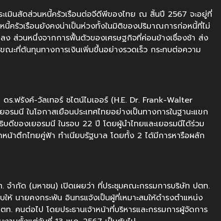
ะเมินสัดส่วนหนี้ครัวเรือนต่อจีดีพีของไทย ณ สิ้นปี 2567 จะอยู่ที่
ครัวเรือนยังคงน่าเป็นห่วงทั้งในมิติของปริมาณการก่อหนี้ที่ไม่
ยลง ส่วนหนึ่งจากการฟื้นตัวของเศรษฐกิจที่ค่อนข้างเชื่องช้า ส่ง
 ขณะที่ต้นทุนทางการเงินเพิ่มขึ้นอย่างรวดเร็ว กระทบต่อความ
ดร.ฟรังค์-วัลเทอร์ ชไตน์ไมเออร์ (H.E. Dr. Frank-Walter
ฐเยอรมนี ในโอกาสเยือนประเทศไทยอย่างเป็นทางการในฐานะแขก
ธิบดีของเยอรมนี ในรอบ 22 ปี โดยผู้นำไทยและเยอรมนีได้ร่วม
ตึกไทยคู่ฟ้า ทำเนียบรัฐบาล โดยทั้ง 2 ได้มีการหารือผลัก
 จำกัด (มหาชน) เปิดเผยว่า ที่ประชุมคณะกรรมการบริษัท ปตท.
ชอบให้ นายคงกระพัน อินทรแจ้งเป็นผู้ที่เหมาะสมให้ดำรงตำแหน่ง
ปตท. คนต่อไป โดยประธานเจ้าหน้าที่บริหารและกรรมการผู้จัดการ