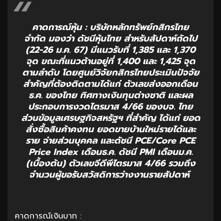
คาดการณ์หุ้น : บริษัทหลักทรัพย์กสิกรไทย
จำกัด มองว่า ดัชนีหุ้นไทย สำหรับสัปดาห์ถัดไป
(22-26 ม.ค. 67) มีแนวรับที่ 1,385 และ 1,370
จุด ขณะที่แนวต้านอยู่ที่ 1,400 และ 1,425 จุด
ตามลำดับ โดยศูนย์วิจัยกสิกรไทยประเมินปัจจัย
สำคัญที่ต้องติดตามได้แก่ ตัวเลขส่งออกเดือน
ธ.ค. ของไทย ทิศทางเงินทุนต่างชาติ และผล
ประกอบการงวดไตรมาส 4/66 ของบจ. ไทย
ส่วนข้อมูลเศรษฐกิจสหรัฐฯ ที่สำคัญ ได้แก่ ยอด
สั่งซื้อสินค้าคงทน ยอดขายบ้านใหม่รายได้และ
ราย จ่ายส่วนบุคคล และดัชนี PCE/Core PCE
Price Index เดือนธ.ค. ดัชนี PMI เดือนม.ค.
(เบื้องต้น) ตัวเลขจีดีพีไตรมาส 4/66 รวมถึง
จำนวนผู้ขอรับสวัสดิการว่างงานรายสัปดาห์
คาดการณ์เงินบาท :