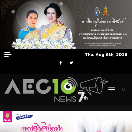
Skip
Thu. Aug 6th, 2026
to
Facebook
Twitter
content
Primary
Menu