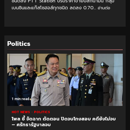
ชนิดลง PTT Station ปรับราคาขายปลีกน้ำมัน กลุ่ม
เบนซินและแก๊สโซฮอล์ทุกชนิด ลดลง 0.70...
อ่านต่อ
Politics
1 min read
HOT NEWS
POLITICS
โพล ชี้ จัดฉาก ตัดตอน ปิดจบโกงสอบ คดียังไม่จบ
– ศรัทธารัฐบาลจบ