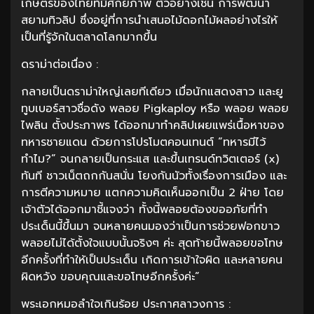
เกษตรของไทยที่มีศักยภาพ ตัวอย่างเช่น การพัฒนา
สยามทิวลิป ซึ่งอยู่ที่การนำเสนอไม้ดอกไม้ผลอย่างไรให้
เป็นที่รู้จักในตลาดโลกมากขึ้น
ดราม่าต่อเนื่อง :
กลายเป็นดราม่าใหญ่เลยทีเดียว เมื่อนักแสดงสาว และยู
ทูบเบอร์สาวชื่อดัง พลอย Pigkaploy หรือ พลอย พลอย
ไพลิน ตั้งประภาพร ได้ออกมาทำคลิปเผยแพร่เนื้อหาของ
ทหารชายแดน ด้วยการโปรโมตคอนเทนต์ “ทหารมีไว้
ทำไม?” จนกลายเป็นกระแส และขึ้นเทรนด์ทวิตเตอร์ (x)
ทันที ชาวเน็ตถกกันสนั่น โยงกันนัวทั้งเรื่องการเมือง และ
การตีความหมาย แตกความคิดเห็นออกเป็น 2 ฝ่าย โดย
เจ้าตัวได้ออกมาชี้แจงว่า ทั้งนี้พลอยต้องขออภัยที่ทำ
ประเด็นนี้ขึ้นมา จนหลายคนมองว่าเป็นการช่วยฟอกขาว
พลอยไม่ได้ตั้งใจแบบนั้นจริงๆ ค่ะ สุดท้ายนี้พลอยขอโทษ
อีกครั้งที่ทำให้เป็นประเด็น เกิดการเข้าใจผิด และหลายคน
ผิดหวัง ขอบคุณและขอโทษอีกครั้งค่ะ”
พระเอกหมอลำใจเกินร้อย ประกาศลาวงการ :