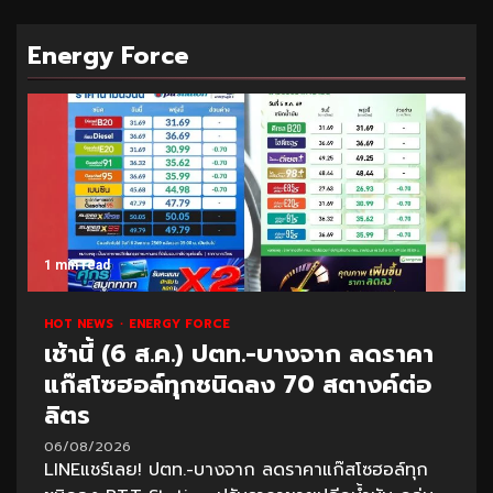
Energy Force
1 min read
HOT NEWS
ENERGY FORCE
เช้านี้ (6 ส.ค.) ปตท.-บางจาก ลดราคา
แก๊สโซฮอล์ทุกชนิดลง 70 สตางค์ต่อ
ลิตร
06/08/2026
LINEแชร์เลย! ปตท.-บางจาก ลดราคาแก๊สโซฮอล์ทุก