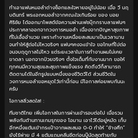
ทำเอาแฟนหมอลำต่างช็อกและใจหายอยู่ไม่น้อย เมื่อ วี นฤ
บดินทร์ พระเอกหมอลำจากคณะใจเกินร้อย ของ บอย
ศิริชัย ได้ออกมาโพสต์ข้อความผ่านเฟซบุ๊กกราบลาแฟนๆ
ประกาศลาออกจากวงการหมอลำ เนื่องจากปัญหาสุขภาพ
ที่ไม่เอื้ออำนวย เพราะทำงานเหนื่อยสะสมมาเป็นเวลานาน
จนทำให้สู้ต่อไม่ไหวจริงๆ แฟนๆคงจะเข้าใจ ขอโทษที่ไปต่อ
จนจบฤดูกาลไม่ไหว แต่ระยะเวลาในการทำงานผมไม่เคย
ขาดลา นอกจากป่วยจริงๆ ตั้งใจเต็มที่กับงานมาก ขอให้
ทุกคนมีความสุขและสุขภาพแข็งแรง คิดถึงวีก็สามารถ
ติดตามได้ในอีกรูปแบบหนึ่งของชีวิตวีได้ ส่วนชีวิตใน
วงการหมอลำขอหยุดไว้เท่านี้ก่อน มีโอกาสค่อยพบกันนะ
ครับ
โอกาสลิ่วสดใส! :
ทีมชาติไทย เพิ่มโอกาสในการผ่านเข้ารอบต่อไป เมื่อรวม
พลังกันต้านทานเกมรุกของ โอมาน เอาไว้ได้อยู่หมัด เก็บ
อีกหนึ่งแต้มเข้ากระเป๋าจากผลเสมอ 0-0 ทำให้ “ช้างศึก”
ยังไร้พ่าย มี 4 แต้มแถมคลีนชีตก่อนบู๊นัดสุดท้ายกับ