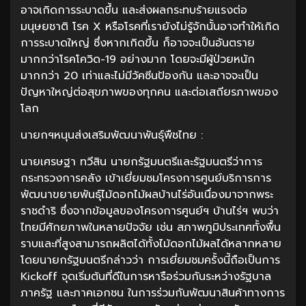
อาจเกิดการระบาดขึ้น และส่งผลกระทบร้ายแรงต่อ
มนุษยชาติ โรค X หรือโรคที่เรายังไม่รู้จักนั้นอาจทำให้เกิด
การระบาดใหญ่ ซึ่งหากเกิดขึ้น ก็อาจจะเป็นอันตราย
มากกว่าโรคโควิด-19 อย่างมาก โดยจะมีผู้ป่วยหนัก
มากกว่า 20 เท่าและไม่มีวัคซีนป้องกัน และอาจจะเป็น
ปัญหาใหญ่ต่อสุขภาพของทุกคน และต่อเสถียรภาพของ
โลก
นายกฯหนุนส่งเสริมพัฒนาพันธุ์พืชไทย :
นายเศรษฐา ทวีสิน นายกรัฐมนตรีและรัฐมนตรีว่าการ
กระทรวงการคลัง เข้าเยี่ยมชมโครงการศูนย์บริการการ
พัฒนาขยายพันธุ์ไม้ดอกไม้ผลบ้านไร่อันเนื่องมาจากพระ
ราชดำริ ซึ่งจากข้อมูลของโครงการศูนย์ฯ บ้านไร่ฯ พบว่า
ไทยมีศักยภาพในหลายปัจจัย เช่น สภาพภูมิประเทศทั้งพื้น
ราบและที่สูงสามารถผลิตได้ทั้งไม้ดอกไม้ผลได้หลากหลาย
โดยนายกรัฐมนตรีกล่าวว่า การเยี่ยมชมครั้งนี้ถือเป็นการ
Kickoff จุดเริ่มต้นที่ดีในการหารือร่วมกันระหว่างรัฐบาล
ภาครัฐ และภาคเอกชน ในการร่วมกันพัฒนาสินค้าทางการ