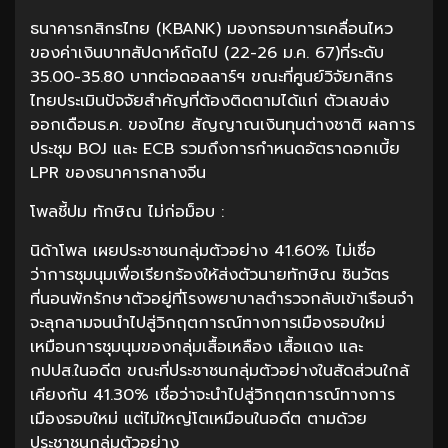
ธนาคารกสิกรไทย (KBANK) มองกรอบการเคลื่อนไหว
ของค่าเงินบาทสัปดาห์ถัดไป (22-26 ม.ค. 67)ที่ระดับ
35.00-35.80 บาทต่อดอลลาร์ฯ ขณะที่ศูนย์วิจัยกสิกร
ไทยประเมินปัจจัยสำคัญที่ต้องติดตามได้แก่ ตัวเลขส่ง
ออกเดือนธ.ค. ของไทย สัญญาณเงินทุนต่างชาติ ผลการ
ประชุม BOJ และ ECB รวมถึงการกำหนดอัตราดอกเบี้ย
LPR ของธนาคารกลางจีน
โพลชี้ปม ทักษิณ ไม่ก่อม็อบ :
นิด้าโพล เผยประชาชนกลุ่มตัวอย่าง 41.60% ไม่เชื่อ
ว่าการชุมนุมเพื่อเรียกร้องให้ส่งตัวนายทักษิณ ชินวัตร
ที่นอนพักรักษาตัวอยู่ที่โรงพยาบาลตำรวจกลับเข้าเรือนจำ
จะลุกลามจนนำไปสู่วิกฤตการณ์ทางการเมืองรอบใหม่
เหมือนการชุมนุมของกลุ่มเสื้อเหลือง เสื้อแดง และ
กปปส.ในอดีต ขณะที่ประชาชนกลุ่มตัวอย่างในสัดส่วนใกล้
เคียงกัน 41.30% เชื่อว่าจะนำไปสู่วิกฤตการณ์ทางการ
เมืองรอบใหม่ แต่ไม่ใหญ่โตเหมือนในอดีต ตามด้วย
ประชาชนกลุ่มตัวอย่าง