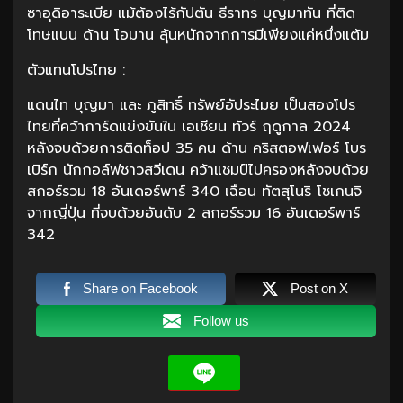
ซาอุดิอาระเบีย แม้ต้องไร้กัปตัน ธีราทร บุญมาทัน ที่ติด
โทษแบน ด้าน โอมาน ลุ้นหนักจากการมีเพียงแค่หนึ่งแต้ม
ตัวแทนโปรไทย :
แดนไท บุญมา และ ภูสิทธิ์ ทรัพย์อัประไมย เป็นสองโปร
ไทยที่คว้าการ์ดแข่งขันใน เอเชียน ทัวร์ ฤดูกาล 2024
หลังจบด้วยการติดท็อป 35 คน ด้าน คริสตอฟเฟอร์ โบร
เบิร์ก นักกอล์ฟชาวสวีเดน คว้าแชมป์ไปครองหลังจบด้วย
สกอร์รวม 18 อันเดอร์พาร์ 340 เฉือน ทัตสุโนริ โชเกนจิ
จากญี่ปุ่น ที่จบด้วยอันดับ 2 สกอร์รวม 16 อันเดอร์พาร์
342
Share on Facebook
Post on X
Follow us