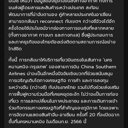
บีไอซี เห็นว่า ข้อมูลของธุรกิจขนส่งทางอากาศ ทั้งการ
ขนส่งผู้โดยสารและสินค้าระหว่างประเทศ สะท้อน
พัฒนาการที่น่าจับตามอง คู่ค้าหลายประเทศในอาเซียน
สามารถกลับมา reconnect กับเขตฯ กว่างซีจ้วงได้อีก
ครั้งโดยใช้ประโยชน์จากช่องทางการขนส่งที่หลากหลาย
(ทั้งทางอากาศ ทางบก และทางทะเล) ซึ่งผู้ประกอบการ
และภาคธุรกิจของไทยต้องเร่งติดตามสถานการณ์อย่าง
ใกล้ชิด
ทั้งนี้ การกลับมาให้บริการเที่ยวบินตรงในเส้นทาง ‘นคร
หนานหนิง-กรุงเทพ’ ของสายการบิน China Southern
Airlines น่าจะเป็นอีกหนึ่งปัจจัยเชิงบวกที่ช่วยสนับสนุน
การเจริญเติบโตทางเศรษฐกิจ การค้า และการลงทุน
ระหว่างจีน (กว่างซี) กับประเทศไทย รวมไปถึงช่วยส่งเสริม
การฟื้นฟูความร่วมมือที่เคยหยุดชะงัก ไม่ว่าจะเป็นการท่อง
เที่ยว การแลกเปลี่ยนในภาคประชาชน และการเดินทางเข้า
ร่วมกิจกรรมทางเศรษฐกิจที่สำคัญของภูมิภาค โดยเฉพาะ
การจัดงานแสดงสินค้าจีน-อาเซียน ครั้งที่ 20 ที่จะเปิดฉาก
ขึ้นที่นครหนานหนิง ในเดือนก.ย. 2566 นี้