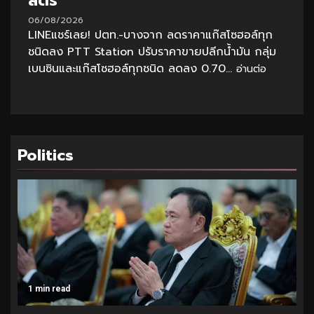
ลิตร
06/08/2026
LINEแชร์เลย! ปตท.-บางจาก ลดราคาแก๊สโซฮอล์ทุก
ชนิดลง PTT Station ปรับราคาขายปลีกน้ำมัน กลุ่ม
เบนซินและแก๊สโซฮอล์ทุกชนิด ลดลง 0.70...
อ่านต่อ
Politics
1 min read