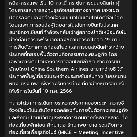
หนิง-กรุงเทพ เริ่ม 10 ก.ค.นี้ กระตุ้นการขนส่งสินค้า ผู้
โดยสารและการลงทุนธุรกิจขนส่งทางอากาศ ของเขต
ปกครองตนเองกว่างซีจ้วงมีแนวโน้มเติบโตได้ดีต่อเนื่อง
โดยเฉพาะการขนส่งผู้โดยสารในเส้นทางบินกับประเทศ
สมาชิกอาเซียนที่กำลังจะกลับเข้าสู่สภาวะปกติเหมือนกับใน
ช่วงก่อนการแพร่ระบาดของสถานการณ์โควิด-19 ตาม
การฟื้นตัวภาคการท่องเที่ยว และการขนส่งสินค้าระหว่าง
ประเทศที่ทยอยฟื้นตัวตามกิจกรรมทางเศรษฐกิจ โดย
เฉพาะการเติบโตของการค้าออนไลน์ล่าสุด สายการบิน
ยักษ์ใหญ่ China Southern Airlines สาขากว่างซี ได้
ประกาศฟื้นฟูเที่ยวบินระหว่างประเทศในเส้นทาง ‘นครหนาน
หนิง-กรุงเทพ’ เพื่อรองรับการท่องเที่ยวช่วงหน้าร้อน เริ่ม
ให้บริการในวันที่ 10 ก.ค. 2566
กล่าวได้ว่า การเดินทางระหว่างประเทศของเขตฯ กว่างซี
จ้วงมีแนวโน้มเติบโตสอดคล้องกับการฟื้นตัวทางเศรษฐกิจ
และสังคม โดยมีวัตถุประสงค์การเดินทางที่หลากหลาย ทั้ง
ท่องเที่ยวพักผ่อน ศึกษาต่อ รักษาพยาบาล รวมถึงการ
ท่องเที่ยวเพื่อธุรกิจไมซ์ (MICE – Meeting, Incentive