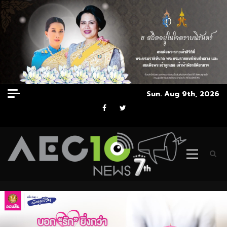
Skip
Sun. Aug 9th, 2026
to
Facebook
Twitter
content
Primary
Menu