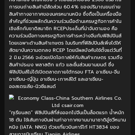
การขนถ่ายสินค้ามีสัดส่วน 60.4% ของปริมาณขนถ่าย
สินค้าทางอากาศของนครหนานหนิง ซึ่งถือเป็นเครื่องมือ
สำคัญที่ช่วยผลักดันความร่วมมือด้านเศรษฐกิจการค้าใน
เชิงลึกกับชาติสมาชิก RCEPประเด็นที่น่าจับตามอง คือ
ความร่วมมือทางเศรษฐกิจการค้าระหว่างจีนกับฟิลิปปินส์
โดยเฉพาะด้านสินค้าเกษตร ในบริบทที่ฟิลิปปินส์เพิ่งได้ให้
สัตยาบันความตกลง RCEP โดยมีผลบังคับใช้ตั้งแต่วันที่
2 มิ.ย.2566 จะช่วยเปิดโอกาสให้กับสินค้าเกษตร รวมถึง
สินค้าประมง พลาสติก แก้ว และชิ้นส่วนยานยนต์ ซึ่ง
ฟิลิปปินส์ไม่ได้เปิดตลาดภายใต้กรอบ FTA อาเซียน-จีน
อาเซียน-ญี่ปุ่น อาเซียน-เกาหลีใต้ และอาเซียน-
ออสเตรเลีย-นิวซีแลนด์
“ทุเรียนสด” ฟิลิปปินส์ที่ส่งออกไปจีนเป็นล็อตแรก น้ำหนัก
18 ตัน ใช้เส้นทางบินผ่านท่าอากาศยานนานาชาติอู๋ซวีหนาน
หนิง (IATA: NNG) ด้วยเที่ยวบินคาร์โก้ HT3834 ของ
สายการบินเทียน Tianjin Airlines