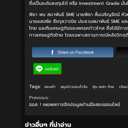
ซึ่งเป็นระดับลงทุนได้ หรือ Investment Grade มั่
พิธา พบ สมาพันธ์ SME นายพิธา ลิ้มเจริญรัตน์ ห
นายแสงชัย ธีรกุลวาณิช ประธานสมาพันธ์ SME และค
ไทย และทีมเศรษฐกิจของพรรคก้าวไกล ซึ่งได้มีก
ทางเศรษฐกิจไทย โดยเฉพาะสถานการณ์หลังวิกฤติโค
Share on Facebook
แชร์เลย!
Tags:
ทองคำ
สรุปข่าวประจำวัน
หุ้น ตปท.-ไทย
เงินบ
Continue
Previous:
ธอส. ! เผยผลการจัดประมูลบ้านมือสองออนไลน์
Reading
ข่าวอื่นๆ ที่น่าอ่าน