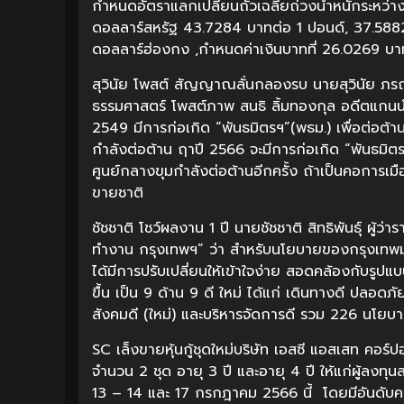
กำหนดอัตราแลกเปลี่ยนถัวเฉลี่ยถ่วงน้ำหนักระหว่
ดอลลาร์สหรัฐ 43.7284 บาทต่อ 1 ปอนด์, 37.5882
ดอลลาร์ฮ่องกง ,กำหนดค่าเงินบาทที่ 26.0269 บาทต
สุวินัย โพสต์ สัญญาณลั่นกลองรบ นายสุวินัย ภ
ธรรมศาสตร์ โพสต์ภาพ สนธิ ลิ้มทองกุล อดีตแกนนำ
2549 มีการก่อเกิด “พันธมิตรฯ”(พธม.) เพื่อต่อต้
กำลังต่อต้าน ฤาปี 2566 จะมีการก่อเกิด “พันธมิตร
ศูนย์กลางขุมกำลังต่อต้านอีกครั้ง ถ้าเป็นคอการเม
ขายชาติ
ชัชชาติ โชว์ผลงาน 1 ปี นายชัชชาติ สิทธิพันธุ์ ผ
ทำงาน กรุงเทพฯ” ว่า สำหรับนโยบายของกรุงเทพม
ได้มีการปรับเปลี่ยนให้เข้าใจง่าย สอดคล้องกั
ขื้น เป็น 9 ด้าน 9 ดี ใหม่ ได้แก่ เดินทางดี ปลอดภั
สังคมดี (ใหม่) และบริหารจัดการดี รวม 226 นโยบา
SC เล็งขายหุ้นกู้ชุดใหม่บริษัท เอสซี แอสเสท คอร์ป
จำนวน 2 ชุด อายุ 3 ปี และอายุ 4 ปี ให้แก่ผู้ลงทุ
13 – 14 และ 17 กรกฎาคม 2566 นี้ โดยมีอันดับความน