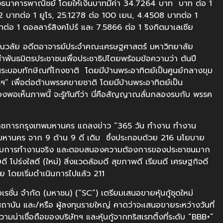
างธนาคารพาณิชย์ โดยให้เงินบาทมีค่า 34.7264 บาท บาท ต่อ 1
 บาทต่อ 1 ยูโร, 25.1278 ต่อ 100 เยน, 4.4508 บาทต่อ 1
่อ 1 ดอลลาร์สิงคโปร์ และ 7.5866 ต่อ 1 ริงกิตมาเลเซีย
รณวลัย อดีตอาจารย์ประจำคณะเศรษฐศาสตร์ มหาวิทยาลัย
พันธมิตรประชาชนเพื่อประชาธิปไตยพร้อมข้อความว่า ต้นปี
านระบอบทักษิณที่โกงชาติ โดยมีบ้านพระอาทิตย์เป็นศูนย์กลางขุม
ฯ” เพื่อต่อต้านพรรคขายชาติ โดยมีบ้านพระอาทิตย์เป็น
ืองพอเห็นภาพนี้ จะรู้ทันทีว่า นี่คือสัญญาณลั่นกลองรบกับ พรรค
ู้ว่าราชการกรุงเทพมหานคร แถลงข่าว “365 วัน ทำงาน ทำงาน
หานคร จาก 9 ด้าน 9 ดี เดิม ซึ่งประกอบด้วย 216 นโยบาย
บรูปแบบการทำงานจริง และตอบสนองความต้องการของประชาชนมาก
ยดี โปร่งใสดี (ใหม่) สิ่งแวดล้อมดี สุขภาพดี เรียนดี เศรษฐกิจดี
ย โดยเริ่มดำเนินการไปแล้ว 211
อเรชั่น จำกัด (มหาชน) (“SC”) เตรียมเสนอขายหุ้นกู้ชุดใหม่
นสถาบัน และ/หรือ ผู้ลงทุนรายใหญ่ คาดว่าจะเสนอขายระหว่างวันที่
่าเชื่อถือของบริษัทฯ และหุ้นกู้จากทริสเรทติ้งที่ระดับ “BBB+”