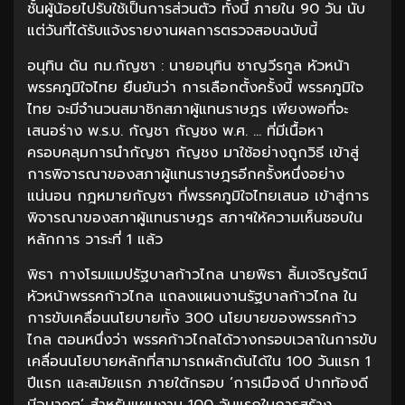
ชั้นผู้น้อยไปรับใช้เป็นการส่วนตัว ทั้งนี้ ภายใน 90 วัน นับ
แต่วันที่ได้รับแจ้งรายงานผลการตรวจสอบฉบับนี้
อนุทิน ดัน กม.กัญชา : นายอนุทิน ชาญวีรกูล หัวหน้า
พรรคภูมิใจไทย ยืนยันว่า การเลือกตั้งครั้งนี้ พรรคภูมิใจ
ไทย จะมีจำนวนสมาชิกสภาผู้แทนราษฎร เพียงพอที่จะ
เสนอร่าง พ.ร.บ. กัญชา กัญชง พ.ศ. … ที่มีเนื้อหา
ครอบคลุมการนำกัญชา กัญชง มาใช้อย่างถูกวิธี เข้าสู่
การพิจารณาของสภาผู้แทนราษฎรอีกครั้งหนึ่งอย่าง
แน่นอน กฎหมายกัญชา ที่พรรคภูมิใจไทยเสนอ เข้าสู่การ
พิจารณาของสภาผู้แทนราษฎร สภาฯให้ความเห็นชอบใน
หลักการ วาระที่ 1 แล้ว
พิธา กางโรมแมปรัฐบาลก้าวไกล นายพิธา ลิ้มเจริญรัตน์
หัวหน้าพรรคก้าวไกล แถลงแผนงานรัฐบาลก้าวไกล ใน
การขับเคลื่อนนโยบายทั้ง 300 นโยบายของพรรคก้าว
ไกล ตอนหนึ่งว่า พรรคก้าวไกลได้วางกรอบเวลาในการขับ
เคลื่อนนโยบายหลักที่สามารถผลักดันได้ใน 100 วันแรก 1
ปีแรก และสมัยแรก ภายใต้กรอบ ‘การเมืองดี ปากท้องดี