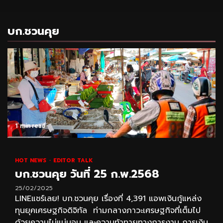
บก.ชวนคุย
1 min read
HOT NEWS
EDITOR TALK
บก.ชวนคุย วันที่ 25 ก.พ.2568
25/02/2025
LINEแชร์เลย! บก.ชวนคุย เรื่องที่ 4,391 แอพเงินกู้แหล่ง
ทุนยุคเศรษฐกิจดิจิทัล ท่ามกลางภาวะเศรษฐกิจที่เต็มไป
ด้วยความไม่แน่นอน และความท้าทายทางการงาน การเงิน