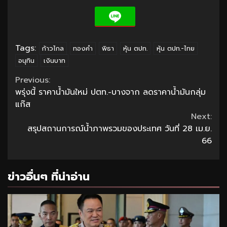
Tags:
ก้าวไกล
ทองคำ
พิธา
หุ้น ตปท.
หุ้น ตปท.-ไทย
อนุทิน
เงินบาท
Continue
Previous:
พรุ่งนี้ ราคาน้ำมันใหม่ ปตท.-บางจาก ลดราคาน้ำมันกลุ่ม
Reading
แก๊ส
Next:
สรุปสถานการณ์น้ำภาพรวมของประเทศ วันที่ 28 เม.ย.
66
ข่าวอื่นๆ ที่น่าอ่าน