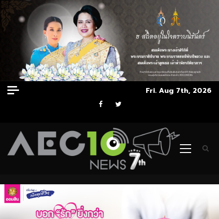
Skip
Fri. Aug 7th, 2026
to
Facebook
Twitter
content
Primary
Menu