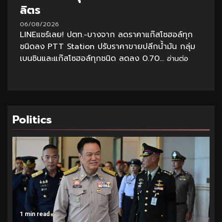
ลิตร
06/08/2026
LINEแชร์เลย! ปตท.-บางจาก ลดราคาแก๊สโซฮอล์ทุก
ชนิดลง PTT Station ปรับราคาขายปลีกน้ำมัน กลุ่ม
เบนซินและแก๊สโซฮอล์ทุกชนิด ลดลง 0.70...
อ่านต่อ
Politics
1 min read