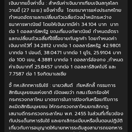
เงินบาทแข็งค่าขึ้น : สำหรับค่าเงินบาทเทียบเงินสกุลโลก
วานนี้ (27 เม.ย.) แข็งค่าขึ้น โดยธนาคารแห่งประเทศไทย
กำหนดอัตราแลกเปลี่ยนถัวเฉลี่ยถ่วงน้ำหนักระหว่าง
ธนาคารพาณิชย์ โดยให้เงินบาทมีค่า 34.104 บาท บาท
ต่อ 1 ดอลลาร์สหรัฐ ขณะที่แบงก์พาณิชย์ กำหนดอัตรา
แลกเปลี่ยนถัวเฉลี่ยที่ใช้ซื้อขายกับลูกค้า โดยกำหนดค่า
เงินบาทไว้ที่ 34.2812 บาทต่อ 1 ดอลลาร์สหรัฐ 42.9801
บาทต่อ 1 ปอนด์, 38.0471 บาทต่อ 1 ยูโร, 25.9104 บาท
ต่อ 100 เยน, 4.3881 บาทต่อ 1 ดอลลาร์ฮ่องกง ,กำหนด
ค่าเงินบาทที่ 25.8457 บาทต่อ 1 ดอลลาร์สิงคโปร์ และ
7.7587 ต่อ 1 ริงกิตมาเลเซีย
จี้ กห.เลิกทหารรับใช้ : นายวสันต์ ภัยหลีกลี้ กรรมการ
สิทธิมนุษยชนแห่งชาติ เปิดเผยว่า กสม.เรียกร้องให้
กระทรวงกลาโหม มาตรการในการป้องกันหรือแก้ไขการ
ละเมิดสิทธิมนุษยชน ให้กระทรวงกลาโหมยกเลิกกฎ
เสนาบดีกระทรวงกระลาโหม พ.ศ. 2455 ในส่วนที่เกี่ยวข้อง
กับประเด็นทหารรับใช้ และยกเลิกระเบียบหรือขั้นตอนปฏิบัติ
เกี่ยวกับการอนุญาตให้นายทหารระดับสูงสามารถขอทหาร