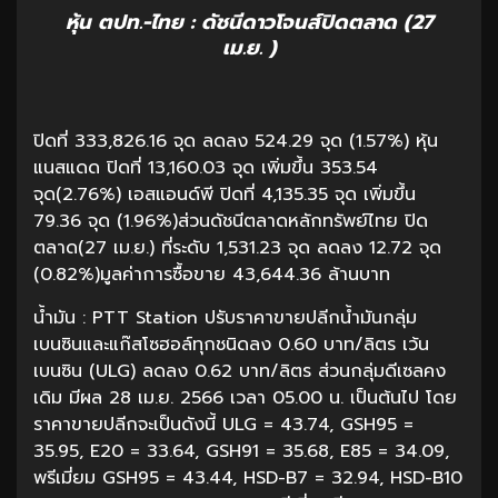
หุ้น ตปท.-ไทย : ดัชนีดาวโจนส์ปิดตลาด (27
เม.ย. )
ปิดที่ 333,826.16 จุด ลดลง 524.29 จุด (1.57%) หุ้น
แนสแดด ปิดที่ 13,160.03 จุด เพิ่มขึ้น 353.54
จุด(2.76%) เอสแอนด์พี ปิดที่ 4,135.35 จุด เพิ่มขึ้น
79.36 จุด (1.96%)ส่วนดัชนีตลาดหลักทรัพย์ไทย ปิด
ตลาด(27 เม.ย.) ที่ระดับ 1,531.23 จุด ลดลง 12.72 จุด
(0.82%)มูลค่าการซื้อขาย 43,644.36 ล้านบาท
น้ำมัน : PTT Station ปรับราคาขายปลีกน้ำมันกลุ่ม
เบนซินและแก๊สโซฮอล์ทุกชนิดลง 0.60 บาท/ลิตร เว้น
เบนซิน (ULG) ลดลง 0.62 บาท/ลิตร ส่วนกลุ่มดีเซลคง
เดิม มีผล 28 เม.ย. 2566 เวลา 05.00 น. เป็นต้นไป โดย
ราคาขายปลีกจะเป็นดังนี้ ULG = 43.74, GSH95 =
35.95, E20 = 33.64, GSH91 = 35.68, E85 = 34.09,
พรีเมี่ยม GSH95 = 43.44, HSD-B7 = 32.94, HSD-B10