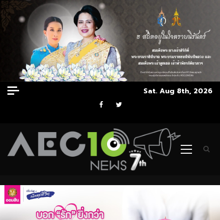
Skip
Sat. Aug 8th, 2026
to
Facebook
Twitter
content
Primary
Menu