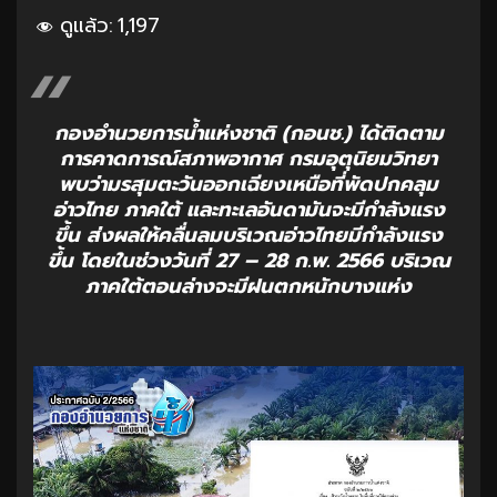
ดูแล้ว:
1,197
กองอำนวยการน้ำแห่งชาติ (กอนช.) ได้ติดตาม
การคาดการณ์สภาพอากาศ กรมอุตุนิยมวิทยา
พบว่ามรสุมตะวันออกเฉียงเหนือที่พัดปกคลุม
อ่าวไทย ภาคใต้ และทะเลอันดามันจะมีกำลังแรง
ขึ้น ส่งผลให้คลื่นลมบริเวณอ่าวไทยมีกำลังแรง
ขึ้น โดยในช่วงวันที่ 27 – 28 ก.พ. 2566 บริเวณ
ภาคใต้ตอนล่างจะมีฝนตกหนักบางแห่ง