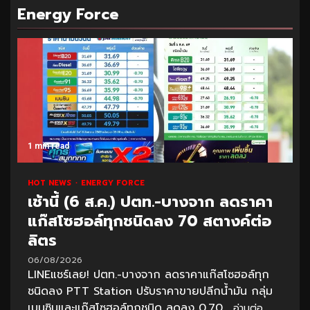
Energy Force
1 min read
HOT NEWS
ENERGY FORCE
เช้านี้ (6 ส.ค.) ปตท.-บางจาก ลดราคา
แก๊สโซฮอล์ทุกชนิดลง 70 สตางค์ต่อ
ลิตร
06/08/2026
LINEแชร์เลย! ปตท.-บางจาก ลดราคาแก๊สโซฮอล์ทุก
ชนิดลง PTT Station ปรับราคาขายปลีกน้ำมัน กลุ่ม
เบนซินและแก๊สโซฮอล์ทุกชนิด ลดลง 0.70...
อ่านต่อ