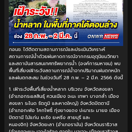
กอนช. ได้ติดตามสถานการณ์และประเมินวิเคราะห์
สถานการณ์น้ำด้วยฝนคาดการณ์จากกรมอุตุนิยมวิทยา
และสถาบันสารสนเทศทรัพยากรน้ำ (องค์การมหาชน) พบ
พื้นที่เสี่ยงเฝ้าระวังสถานการณ์น้ำจากปริมาณฝนตกหนัก
และฝนตกสะสม ในช่วงวันที่ 28 ก.พ. – 2 มี.ค. 2566 ดังนี้
1. เฝ้าระวังพื้นที่เสี่ยงน้ำหลาก บริเวณ จังหวัดสงขลา
(อำเภอกระแสสินธุ์ ควนเนียง จะนะ เทพา บางกล่ำ เมือง
สงขลา ระโนด รัตภูมิ และหาดใหญ่) จังหวัดปัตตานี
(อำเภอกะพ้อ โคกโพธิ์ ทุ่งยางแดง ปะนาเระ มายอ เมือง
ปัตตานี ไม้แก่น ยะรัง ยะหริ่ง สายบุรี และ
หนองจิก) จังหวัดยะลา (อำเภอรามัน) จังหวัดนราธิวาส
(อำเภอจะแนะ เจาะไอร้อง ตากใบ บาเจาะ เมืองนราธิวาส