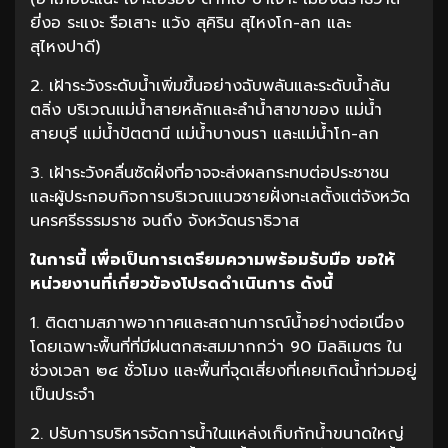
ยี่งอ ระแงะ รือเสาะ แว้ง สุคิริน สุไหงโก-ลก และ
สุไหงปาดี)
2. เฝ้าระวังระดับน้ำเพิ่มขึ้นอย่างฉับพลันและระดับน้ำล้น
ตลิ่ง บริเวณแม่น้ำสายหลักและลำน้ำสาขาของ แม่น้ำ
สายบุรี แม่น้ำปัตตานี แม่น้ำบางนรา และแม่น้ำโก-ลก
3. เฝ้าระวังคลื่นซัดฝั่งที่อาจจะส่งผลกระทบต่อประชาชน
และผู้ประกอบกิจการบริเวณแนวชายฝั่งทะเลตั้งแต่จังหวัด
นครศรีธรรมราช จนถึง จังหวัดนราธิวาส
ในการนี้ เพื่อเป็นการเตรียมความพร้อมรับมือ ขอให้
หน่วยงานที่เกี่ยวข้องโปรดดำเนินการ ดังนี้
1. ติดตามสภาพอากาศและสถานการณ์น้ำอย่างต่อเนื่อง
โดยเฉพาะพื้นที่ที่มีฝนตกสะสมมากกว่า 90 มิลลิเมตร ใน
ช่วงเวลา ๒๔ ชั่วโมง และพื้นที่จุดเสี่ยงที่เคยเกิดน้ำท่วมอยู่
เป็นประจำ
2. ปรับการบริหารจัดการน้ำในแหล่งเก็บกักน้ำขนาดใหญ่