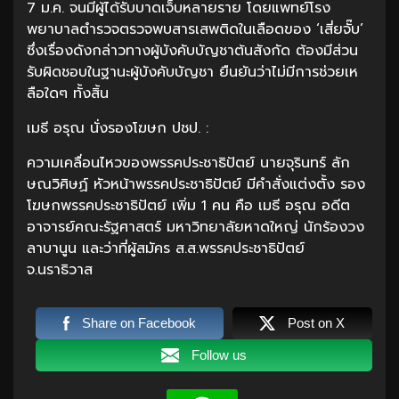
7 ม.ค. จนมีผู้ได้รับบาดเจ็บหลายราย โดยแพทย์โรง
พยาบาลตำรวจตรวจพบสารเสพติดในเลือดของ ‘เสี่ยจั๊บ’
ซึ่งเรื่องดังกล่าวทางผู้บังคับบัญชาต้นสังกัด ต้องมีส่วน
รับผิดชอบในฐานะผู้บังคับบัญชา ยืนยันว่าไม่มีการช่วยเห
ลือใดๆ ทั้งสิ้น
เมธี อรุณ นั่งรองโฆษก ปชป. :
ความเคลื่อนไหวของพรรคประชาธิปัตย์ นายจุรินทร์ ลัก
ษณวิศิษฏ์ หัวหน้าพรรคประชาธิปัตย์ มีคำสั่งแต่งตั้ง รอง
โฆษกพรรคประชาธิปัตย์ เพิ่ม 1 คน คือ เมธี อรุณ อดีต
อาจารย์คณะรัฐศาสตร์ มหาวิทยาลัยหาดใหญ่ นักร้องวง
ลาบานูน และว่าที่ผู้สมัคร ส.ส.พรรคประชาธิปัตย์
จ.นราธิวาส
Share on Facebook
Post on X
Follow us