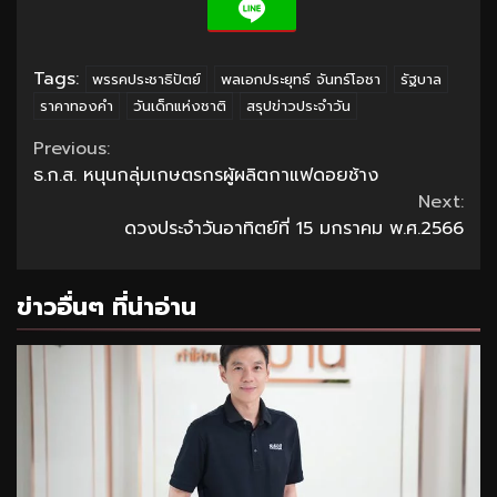
Tags:
พรรคประชาธิปัตย์
พลเอกประยุทธ์ จันทร์โอชา
รัฐบาล
ราคาทองคำ
วันเด็กแห่งชาติ
สรุปข่าวประจำวัน
Continue
Previous:
ธ.ก.ส. หนุนกลุ่มเกษตรกรผู้ผลิตกาแฟดอยช้าง
Reading
Next:
ดวงประจำวันอาทิตย์ที่ 15 มกราคม พ.ศ.2566
ข่าวอื่นๆ ที่น่าอ่าน