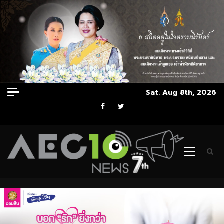
Skip
Sat. Aug 8th, 2026
to
Facebook
Twitter
content
Primary
Menu