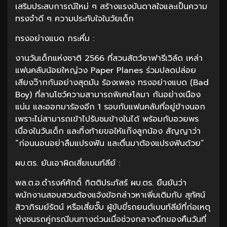
เสริมประสบการณ์ใหม่ ๆ สร้างแรงบันดาลใจและเป็นความ
ทรงจำดี ๆ ความประทับใจในวัยเด็ก
ทรงอย่างแบด กระหึ่ม :
งานวันเด็กแห่งชาติ 2566 ที่สวนสัตว์ซาฟารีเวิล์ด เหล่า
แฟนคลับน้อยใหญ่วง Paper Planes ร่วมปลดปล่อย
เสียงว๊ากกันอย่างสุดมัน ร้องเพลง ทรงอย่างแบด (Bad
Boy) ที่ลานโชว์ความสามารถพิเศษโลมา กันอย่างเนือง
แน่น และออกมาร้องอีก 1 รอบกับแฟนคลับที่อยู่ข้างนอก
เพราะไม่สามารถเข้าไปรับชมข้างในได้ พร้อมกับอวยพร
เนื่องในวันเด็ก และทิ้งท้ายขอให้แก๊งลูกน้อง สัญญาว่า
“ก่อนนอนอย่าลืมแปรงฟัน และตื่นมาต้องแปรงฟันด้วย”
ผบ.ตร. ยันเอาผิดเสี่ยเบนท์ลีย์ :
พล.ต.อ.ดำรงค์ศักดิ์ กิตติประภัสร์ ผบ.ตร. ยืนยันว่า
พนักงานสอบสวนต้องแจ้งข้อกล่าวหาเพิ่มเติมกับ สุทัศน์
สิวาภิรมย์รัตน์ หรือเสี่ยจั๊บ ผู้ขับขี่รถยนต์เบนท์ลีย์ที่ก่อเหตุ
พุ่งชนรถคู่กรณีบนทางด่วนเมื่อช่วงกลางดึกของคืนวันที่