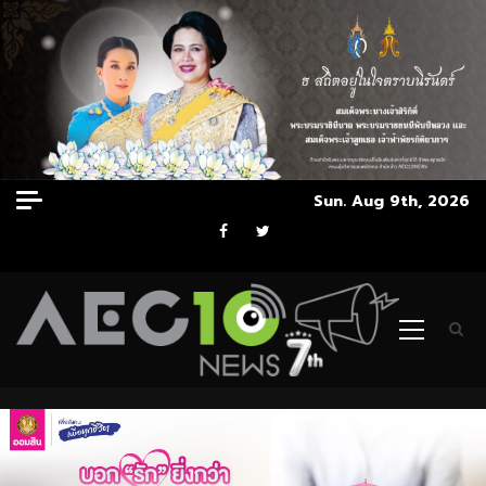
Skip
Sun. Aug 9th, 2026
to
Facebook
Twitter
content
Primary
Menu