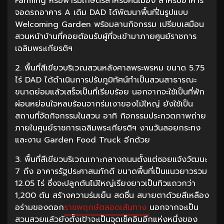
Farming หรือฟาร์มเกษตรสำหรับคนเมือง สำหรับอาคาร
จอดรถอาคาร A เดิม DAD ได้พัฒนาพื้นที่ในรูปแบบ
Welcoming Garden พร้อมลานกิจกรรม เปรียบเสมือน
สวนหน้าบ้านที่คอยต้อนรับผู้ที่จะเข้ามาภายศูนย์ราชการ
เฉลิมพระเกียรติฯ
2. พื้นที่สีเขียวบริเวณสวนหลังศาลพระพรหม ขนาด 5.75
ไร่ DAD ได้ดำเนินการปรับภูมิทัศน์ทำเป็นสวนสาธารณะ
ขนาดย่อมแล้วเสร็จเป็นที่เรียบร้อย นอกจากจะใช้เป็นที่พัก
ผ่อนหย่อนใจหลบร้อนจากร่มเงาของไม้ใหญ่ ยังใช้เป็น
สถานที่จัดกิจกรรมในสวน อาทิ กิจกรรมประกวดภาพถ่าย
ภายในศูนย์ราชการเฉลิมพระเกียรติฯ งานวันลอยกระทง
และงาน Garden Food Truck อีกด้วย
3. พื้นที่สีเขียวบริเวณเกาะกลางถนนตั้งแต่ซอยแจ้งวัฒนะ
7 ถึง อาคารรัฐประศาสนภักดี ขนาดพื้นที่เป็นแนวยาวรวม
12.05 ไร่ ซึ่งจะปลูกต้นไม้ใหญ่เรียงยาวเป็นทิวแถวกว่า
1,200 ต้น สร้างความร่มเย็น สดชื่น สบายตาด้วยสีเหลือง
อร่ามของดอก
ราชพฤกษ์ตลอดเส้นทาง
นอกจากจะเป็น
สวนสวยแล้วยังตั้งเป้าจะเป็นจุดเช็คอินอีกแห่งหนึ่งของ