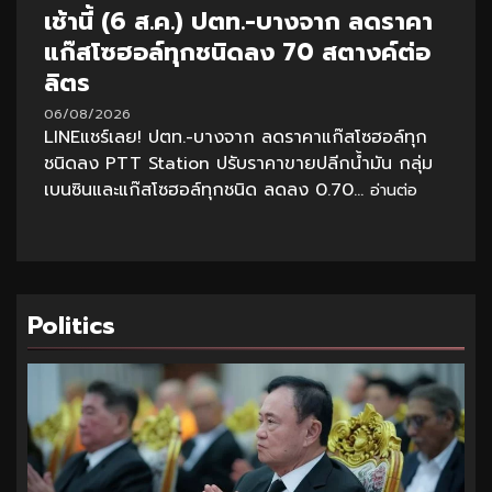
เช้านี้ (6 ส.ค.) ปตท.-บางจาก ลดราคา
แก๊สโซฮอล์ทุกชนิดลง 70 สตางค์ต่อ
ลิตร
06/08/2026
LINEแชร์เลย! ปตท.-บางจาก ลดราคาแก๊สโซฮอล์ทุก
ชนิดลง PTT Station ปรับราคาขายปลีกน้ำมัน กลุ่ม
เบนซินและแก๊สโซฮอล์ทุกชนิด ลดลง 0.70...
อ่านต่อ
Politics