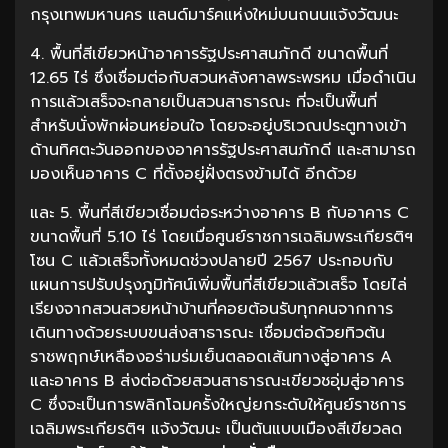
กรุงเทพมหานคร แลนด์มาร์คแห่งใหม่บนถนนแจ้งวัฒนะ
4. พื้นที่สีเขียวหน้าอาคารรัฐประศาสนภักดี ขนาดพื้นที่
12.65 ไร่ ซึ่งเชื่อมต่อกับสวนหลังศาลพระพรหม เมื่อดำเนิน
การแล้วเสร็จจะกลายเป็นสวนสาธารณะ ที่จะเป็นพื้นที่
สำหรับนั่งพักผ่อนหย่อนใจ โดยจะอยู่บริเวณประตูทางเข้า
ด้านทิศตะวันออกของอาคารรัฐประศาสนภักดี และสามารถ
มองเห็นอาคาร C ที่ตั้งอยู่ฝั่งตรงข้ามได้ อีกด้วย
และ 5. พื้นที่สีเขียวเชื่อมต่อระหว่างอาคาร B กับอาคาร C
ขนาดพื้นที่ 5.10 ไร่ โดยเมื่อศูนย์ราชการเฉลิมพระเกียรติฯ
โซน C แล้วเสร็จทั้งหมดช่วงปลายปี 2567 ประกอบกับ
แผนการปรับปรุงภูมิทัศน์เพิ่มพื้นที่สีเขียวแล้วเสร็จ โดยไล่
เรียงจากสวนสวยหน้าบ้านที่คอยต้อนรับทุกคนจากการ
เดินทางด้วยระบบขนส่งสาธารณะ เชื่อมต่อด้วยทิวต้น
ราชพฤกษ์เหลืองอร่ามร่มเย็นตลอดเส้นทางสู่อาคาร A
และอาคาร B ส่งต่อด้วยสวนสาธารณะเขียวชอุ่มสู่อาคาร
C ซึ่งจะเป็นการพลิกโฉมครั้งใหญ่ยกระดับให้ศูนย์ราชการ
เฉลิมพระเกียรติฯ แจ้งวัฒนะ เป็นต้นแบบเมืองสีเขียวลด