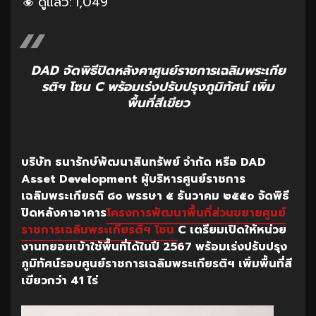
ดูแล้ว:
1,049
DAD จัดพิธีปิดหลังคาศูนย์ราชการเฉลิมพระเกีย
รติฯ โซน C พร้อมเร่งปรับปรุงภูมิทัศน์ เพิ่ม
พื้นที่สีเขียว
บริษัท ธนารักษ์พัฒนาสินทรัพย์ จำกัด หรือ
DAD
Asset Development ผู้บริหารศูนย์ราชการ
เฉลิม
พระเกียรติ ๘๐ พรรษา ๕ ธันวาคม ๒๕๕๐ จัดพิธี
ปิดหลังคาอาคาร
โครงการพัฒนาพื้นที่ส่วนขยาย
ศูนย์
ราชการเฉลิมพระเกียรติฯ โซน
C
เตรียมเปิดให้หน่วย
งานทยอยเข้าใช้พื้นที่ได้ในปี 2567 พร้อมเร่งปรับปรุง
ภูมิทัศน์รอบศูนย์ราชการเฉลิมพระเกียรติฯ เพิ่มพื้นที่สี
เขียวกว่า 41 ไร่