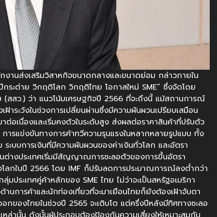
นักงานส่งเสริมวิสาหกิจขนาดกลางและขนาดย่อม กล่าวภายใน
ระต่าย วิกฤติโลก วิกฤติไทย โอกาสใหม่ SME” ซึ่งจัดโดย
สสว.) ว่า แนวโน้มเศรษฐกิจปี 2566 ที่จะถึงนี้ แม้สถานการณ์
เฝ้าระวังในช่วงการเปลี่ยนผ่านซึ่งมีความผันผวนเปรียบเสมือน
้นมาต่อเนื่องและเริ่มคงตัวในระดับสูง ส่งผลต่อราคาสินค้าที่ปรับตัว
ดลง การแข่งขันทางการค้าทวีความรุนแรงในหลากหลายรูปแบบ ทั้ง
ระบบการเงินที่มีความผันผวนของค่าเงินทั่วโลก และอัตรา
่งในต่างประเทศเริ่มมีสัญญาณการชะลอตัวของการขึ้นอัตรา
จโลกในปี 2566 โดย IMF ก็ปรับลดการประมาณการณ์ลงต่ำกว่า
กลุ่มประเทศคู่ค้าหลักของ SME ไทย ไม่ว่าจะเป็นสหรัฐอเมริกา
ั้งด้านการค้าและนักท่องเที่ยวที่จะมาเยือนไทยก็ยังต้องเฝ้าจับตา
อกของไทยในช่วงปี 2565 จะเติบโต แต่ครึ่งปีหลังมีทิศทางชะลอ
หล่านั้น ดังนั้นผู้ประกอบต้องป้องกันความเสี่ยงให้เหมาะสมกับ