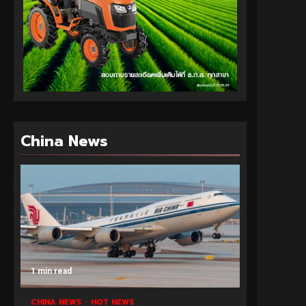
China News
1 min read
CHINA NEWS
HOT NEWS