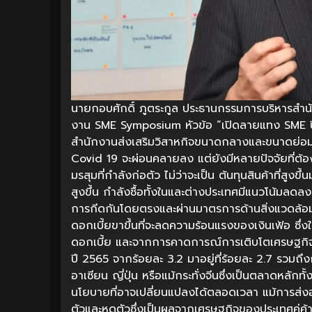
นายกอบศักดิ์ ภูตระกูล ประธานกรรมการบริหารสำ
งาน SME Symposium หัวข้อ “เปิดลายแทง SME ปีก
สำนักงานส่งเสริมวิสาหกิจขนาดกลางและขนาดย่อม (
Covid 19 จะผ่อนคลายลง แต่ยังมีหลายปัจจัยที่ต้อง
มรสุมที่กำลังก่อตัว ไม่ว่าจะเป็น ต้นทุนสินค้าที่สูงขึ
สูงขึ้น กำลังซื้อทั้งในและต่างประเทศมีแนวโน้มล
การกีดกันโดยตรงและผ่านมาตรการด้านสิ่งแวดล้อม 
ดอกเบี้ยขาขึ้นที่จะลดความร้อนแรงของเงินเฟ้อ ซึ
ดอกเบี้ย และจากการคาดการณ์การเติบโตเศรษฐกิ
ปี 2565 จากร้อยละ 3.2 มาอยู่ที่ร้อยละ 2.7 รวมถึง
อาเซียน ญี่ปุ่น หรือแม้กระทั่งจีนซึ่งเป็นตลาดหลักท
นโยบายที่อาจเปลี่ยนแปลงได้ตลอดเวลา แม้การส่งอ
ตัวและหดตัวซึ่งเป็นผลจากเศรษฐกิจของประเทศคู่ค้าเ