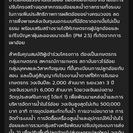
ปรับโครงสร้างอุตสาหกรรมอ้อยและน้ำตาลทรายทั้งระบบ
ในการเพิ่มประสิทธิภาพการผลิตอ้อยอย่างครบวงจร ลด
การพึ่งพาแหล่งเงินทุนนอกระบบที่มีอัตราดอกเบี้ยไม่เป็น
ธรรม พร้อมเสริมสร้างรายได้ให้เกษตรกรผู้ปลูกอ้อยและ
แก้ไขปัญหาฝุ่นละอองขนาดเล็ก (PM 2.5) ที่เกิดจากการ
เผาอ้อย
สำหรับคุณสมบัติผู้เข้าร่วมโครงการ ต้องเป็นเกษตรกร
กลุ่มเกษตรกร สหกรณ์การเกษตร สถาบันชาวไร่อ้อย
กลุ่มบุคคลและวิสาหกิจชุมชน ที่ขึ้นทะเบียนการปลูกอ้อยกับ
สอน. และเป็นคู่สัญญากับโรงงานน้ำตาลที่ให้การรับรอง
เกษตรกร วงเงินปีละ 2,000 ล้านบาท ระยะเวลา 3 ปี
วงเงินรวมกว่า 6,000 ล้านบาท โดยวงเงินแบ่งตาม
วัตถุประสงค์ในการกู้ ได้แก่ 1) เพื่อพัฒนาแหล่งน้ำและการ
บริหารจัดการน้ำในไร่อ้อย วงเงินสูงสุดไม่เกิน 500,000
บาท อาทิ การขุดบ่อสระกักเก็บน้ำ การเจาะบ่อบาดาล การ
จัดทำระบบน้ำ การจัดซื้อเครื่องสูบน้ำและอุปกรณ์ให้น้ำในไร่
อ้อยและการรวมกลุ่มสร้างหรือพัฒนาปรับปรุงระบบการส่ง
น้ำ 2) เพื่อปรับพื้นที่ปลูกอ้อยไปสู่เกษตรแปลงใหญ่ วงเงิน