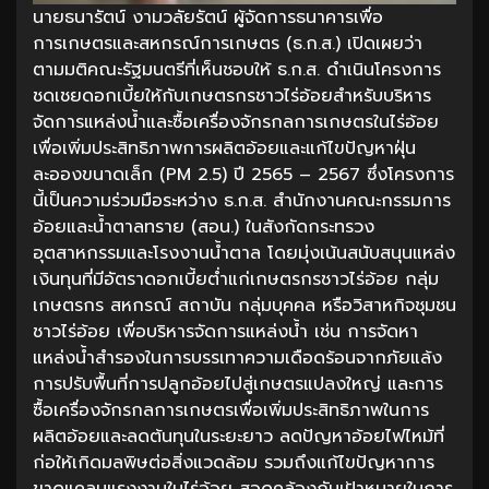
นายธนารัตน์ งามวลัยรัตน์ ผู้จัดการธนาคารเพื่อ
การเกษตรและสหกรณ์การเกษตร (ธ.ก.ส.) เปิดเผยว่า
ตามมติคณะรัฐมนตรีที่เห็นชอบให้ ธ.ก.ส. ดำเนินโครงการ
ชดเชยดอกเบี้ยให้กับเกษตรกรชาวไร่อ้อยสำหรับบริหาร
จัดการแหล่งน้ำและซื้อเครื่องจักรกลการเกษตรในไร่อ้อย
เพื่อเพิ่มประสิทธิภาพการผลิตอ้อยและแก้ไขปัญหาฝุ่น
ละอองขนาดเล็ก (PM 2.5) ปี 2565 – 2567 ซึ่งโครงการ
นี้เป็นความร่วมมือระหว่าง ธ.ก.ส. สำนักงานคณะกรรมการ
อ้อยและน้ำตาลทราย (สอน.) ในสังกัดกระทรวง
อุตสาหกรรมและโรงงานน้ำตาล โดยมุ่งเน้นสนับสนุนแหล่ง
เงินทุนที่มีอัตราดอกเบี้ยต่ำแก่เกษตรกรชาวไร่อ้อย กลุ่ม
เกษตรกร สหกรณ์ สถาบัน กลุ่มบุคคล หรือวิสาหกิจชุมชน
ชาวไร่อ้อย เพื่อบริหารจัดการแหล่งน้ำ เช่น การจัดหา
แหล่งน้ำสำรองในการบรรเทาความเดือดร้อนจากภัยแล้ง
การปรับพื้นที่การปลูกอ้อยไปสู่เกษตรแปลงใหญ่ และการ
ซื้อเครื่องจักรกลการเกษตรเพื่อเพิ่มประสิทธิภาพในการ
ผลิตอ้อยและลดต้นทุนในระยะยาว ลดปัญหาอ้อยไฟไหม้ที่
ก่อให้เกิดมลพิษต่อสิ่งแวดล้อม รวมถึงแก้ไขปัญหาการ
ขาดแคลนแรงงานในไร่อ้อย สอดคล้องกับเป้าหมายในการ