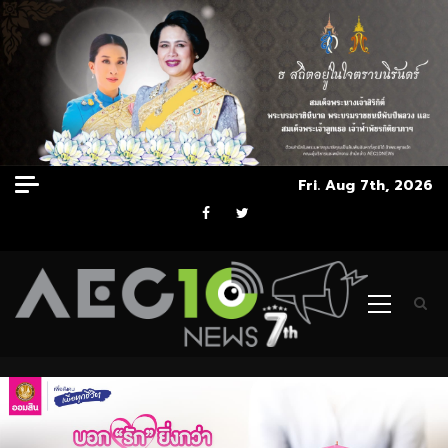
Skip
Fri. Aug 7th, 2026
to
Facebook
Twitter
content
Primary
Menu