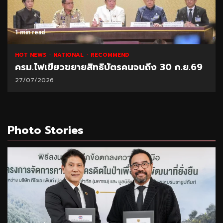
read
1 min r
NEWS
NATIONAL
RECOMMEND
NATIO
.ไฟเขียวขยายสิทธิบัตรคนจนถึง 30 ก.ย.69
“พาณิ
7/2026
21/07/
Photo Stories