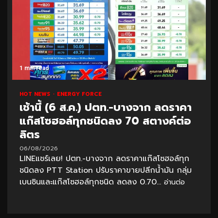
1 min read
HOT NEWS
ENERGY FORCE
เช้านี้ (6 ส.ค.) ปตท.-บางจาก ลดราคา
แก๊สโซฮอล์ทุกชนิดลง 70 สตางค์ต่อ
ลิตร
06/08/2026
LINEแชร์เลย! ปตท.-บางจาก ลดราคาแก๊สโซฮอล์ทุก
ชนิดลง PTT Station ปรับราคาขายปลีกน้ำมัน กลุ่ม
เบนซินและแก๊สโซฮอล์ทุกชนิด ลดลง 0.70...
อ่านต่อ