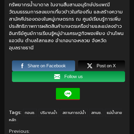
ทรัพยากรน้ำบาดาล ในงานสืบสานอนุรักษ์ประเพณี
วัฒนธรรมการลงแขกเกี่ยวข้าวในท้องถิ่น และสร้างความ
สามัคคีปรองดองในหมู่เกษตรกร ณ ศูนย์เรียนรู้การเพิ่ม
ประสิทธิภาพการผลิตสินค้าเกษตรเครือข่ายและแปลงข้าว
อินทรีย์ศูนย์การเรียนรู้หมู่บ้านเศรษฐกิจพอเพียง บ้านโพน
แอวขัน ตำบลโสกแสง อำเภอนาจะหลวย จังหวัด
อุบลราชธานี
Share on Facebook
Post on X
Follow us
Tags:
กอนช.
ปริมาณน้ำ
สถานการณ์น้ำ
สทนช.
แม่น้ำสาย
หลัก
Continue
Previous: