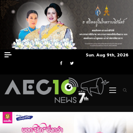
Skip
Sun. Aug 9th, 2026
to
Facebook
Twitter
content
Primary
Menu