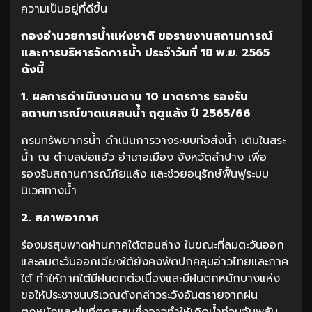
ความเป็นอยู่ที่ดีขึ้น
กองอำนวยการน้ำแห่งชาติ ขอรายงานสถานการณ์
และการบริหารจัดการน้ำ ประจำวันที่ 18 พ.ย. 2565
ดังนี้
1. ผลการดำเนินงานตาม 10 มาตรการ รองรับ
สถานการณ์ขาดแคลนน้ำ ฤดูแล้ง ปี 2565/66
กรมทรัพยากรน้ำ ดำเนินการวางระบบท่อส่งน้ำ เติมในสระ
น้ำ ณ ตำบลบ่อแฮ้ว อำเภอเมือง จังหวัดลำปาง เพื่อ
รองรับสถานการณ์ภัยแล้ง และช่วยอนุรักษ์ฟื้นฟูระบบ
นิเวศทางน้ำ
2. สภาพอากาศ
ร่องมรสุมพาดผ่านภาคใต้ตอนล่าง ในขณะที่ลมตะวันออก
และลมตะวันออกเฉียงใต้ยังคงพัดปกคลุมอ่าวไทยและภาค
ใต้ ทำให้ภาคใต้มีฝนตกต่อเนื่องและมีฝนตกหนักบางแห่ง
ขอให้ประชาชนบริเวณดังกล่าวระวังอันตรายจากฝน
ตกหนักและฝนที่ตกสะสมซึ่งอาจทำให้เกิดน้ำท่วมฉับพลัน