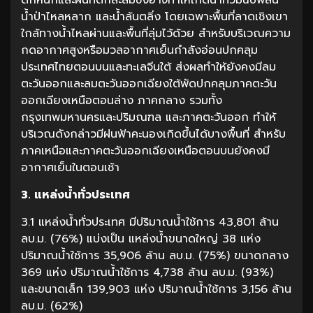
น้ำป่าไหลหลาก และน้ำล้นตลิ่ง โดยเฉพาะพื้นที่ลาดเชิงเขา
ใกล้ทางน้ำไหลผ่านและพื้นที่ลุ่มไว้ด้วย สำหรับบริเวณความ
กดอากาศสูงหรือมวลอากาศเย็นกำลังอ่อนปกคลุม
ประเทศไทยตอนบนและทะเลจีนใต้ ส่งผลทำให้ยังคงมีลม
ตะวันออกและลมตะวันออกเฉียงใต้พัดปกคลุมภาคตะวัน
ออกเฉียงเหนือตอนล่าง ภาคกลาง รวมทั้ง
กรุงเทพมหานครและปริมณฑล และภาคตะวันออก ทำให้
บริเวณดังกล่าวมีฝนฟ้าคะนองเกิดขึ้นได้บางพื้นที่ สำหรับ
ภาคเหนือและภาคตะวันออกเฉียงเหนือตอนบนยังคงมี
อากาศเย็นในตอนเช้า
3. แหล่งน้ำทั่วประเทศ
3.1 แหล่งน้ำทั่วประเทศ มีปริมาณน้ำใช้การ 43,801 ล้าน
ลบ.ม. (76%) แบ่งเป็น แหล่งน้ำขนาดใหญ่ 38 แห่ง
ปริมาณน้ำใช้การ 35,906 ล้าน ลบ.ม. (75%) ขนาดกลาง
369 แห่ง ปริมาณน้ำใช้การ 4,738 ล้าน ลบ.ม. (93%)
และขนาดเล็ก 139,903 แห่ง ปริมาณน้ำใช้การ 3,156 ล้าน
ลบ.ม. (62%)