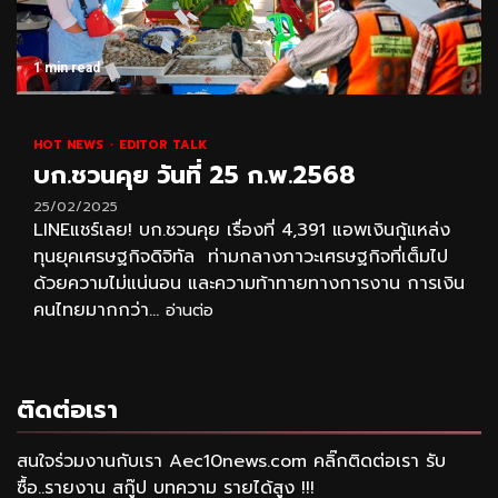
1 min read
HOT NEWS
EDITOR TALK
บก.ชวนคุย วันที่ 25 ก.พ.2568
25/02/2025
LINEแชร์เลย! บก.ชวนคุย เรื่องที่ 4,391 แอพเงินกู้แหล่ง
ทุนยุคเศรษฐกิจดิจิทัล ท่ามกลางภาวะเศรษฐกิจที่เต็มไป
ด้วยความไม่แน่นอน และความท้าทายทางการงาน การเงิน
คนไทยมากกว่า...
อ่านต่อ
ติดต่อเรา
สนใจร่วมงานกับเรา Aec10news.com คลิ๊กติดต่อเรา รับ
ซื้อ..รายงาน สกู๊ป บทความ รายได้สูง !!!