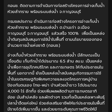
กอนช. ติดตามการดำเนินการก่อสร้างโครงการอ่างเก็บน้ำ
ห้วยลำทราย พร้อมระบบส่งน้ำ จ.กาญจนบุรี
กรมชลประทาน ดำเนินการก่อสร้างโครงการอ่างเก็บน้ำ
ห้วยลำทราย พร้อมระบบส่งน้ำ ต.บ้านเก่า อ.เมือง
กาญจนบุรี จ.กาญจนบุรี แล้วเสร็จ 100% เพื่อเป็นแหล่ง
น้ำต้นทุนสนับสนุนการใช้น้ำในพื้นที่ ตามนโยบายของกอง
อำนวยการน้ำแห่งชาติ (กอนช.)
อ่างเก็บน้ำห้วยลำทราย พร้อมระบบส่งน้ำ มีลักษณะเป็น
เขื่อนดิน เก็บกักน้ำได้ประมาณ 6.5 ล้าน ลบ.ม. เป็นแหล่ง
น้ำเพื่อการอุปโภคบริโภค และการเกษตร ให้กับประชาชนใน
พื้นที่ นอกจากนี้ ยังเป็นแหล่งน้ำสนับสนุนกิจกรรมการใช้
น้ำในเขตเศรษฐกิจพิเศษทวายและเขตโครงการหมู่บ้าน
ป้องกันตนเอง ไทย-พม่า บ้านห้วยน้ำขาว ได้ประมาณ
4,000 ไร่ อีกทั้ง ช่วยเพิ่มผลผลิตด้านการเกษตรอาทิ
อ้อย มันสำปะหลัง และผักต่างๆ รวมทั้งเป็นแหล่งเพาะพันธุ์
ปลาน้ำจืดแห่งใหม่ ช่วยส่งเสริมอาชีพให้แก่ประชาชนในพื้นที่
มีรายได้เพิ่มมากขึ้น และช่วยยกระดับคุณภาพชีวิตให้มี