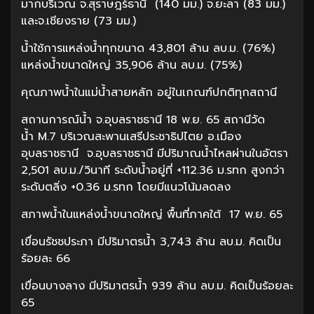
มากบริเวณ จ.สุราษฎร์ธานี (140 มม.) จ.ยะลา (83 มม.)
และจ.เชียงราย (73 มม.)
น้ำใช้การแหล่งน้ำทุกขนาด 43,801 ล้าน ลบ.ม. (76%)
แหล่งน้ำขนาดใหญ่ 35,906 ล้าน ลบ.ม. (75%)
คุณภาพน้ำในแม่น้ำสายหลัก อยู่ในเกณฑ์ปกติทุกสถานี
สถานการณ์น้ำ จ.อุบลราชธานี 18 พ.ย. 65 สถานีวัด
น้ำ M.7 บริเวณสะพานเสรีประชาธิปไตย อ.เมือง
อุบลราชธานี จ.อุบลราชธานี มีปริมาณน้ำไหลผ่านในอัตรา
2,501 ลบ.ม./วินาที ระดับน้ำอยู่ที่ +112.36 ม.รทก สูงกว่า
ระดับตลิ่ง +0.36 ม.รทก โดยมีแนวโน้มลดลง
สภาพน้ำในแหล่งน้ำขนาดใหญ่ พื้นที่ภาคใต้ 17 พ.ย. 65
เขื่อนรัชชประภา มีปริมาตรน้ำ 3,743 ล้าน ลบ.ม. คิดเป็น
ร้อยละ 66
เขื่อนบางลาง มีปริมาตรน้ำ 939 ล้าน ลบ.ม. คิดเป็นร้อยละ
65