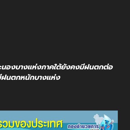
นองบางแห่งภาคใต้ยังคงมีฝนตกต่อ
ะมีฝนตกหนักบางแห่ง