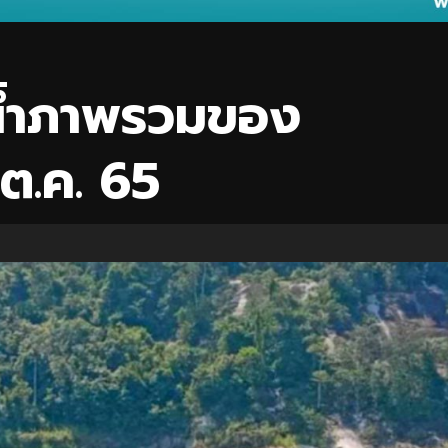
น้ำภาพรวมของ
 ต.ค. 65