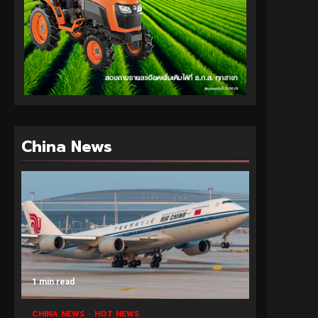
China News
1 min read
CHINA NEWS
HOT NEWS