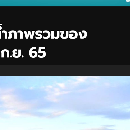
น้ำภาพรวมของ
 ก.ย. 65