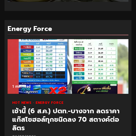
Energy Force
1 min read
HOT NEWS
ENERGY FORCE
เช้านี้ (6 ส.ค.) ปตท.-บางจาก ลดราคา
แก๊สโซฮอล์ทุกชนิดลง 70 สตางค์ต่อ
ลิตร