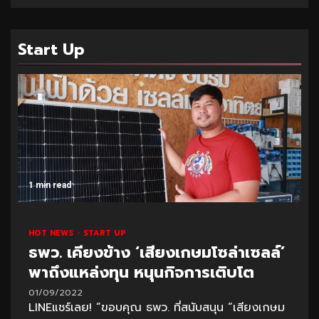
Start Up
1 min read
HOT NEWS
START UP
ธพว. เคียงข้าง ‘เสียงเกษมโซล่าเซลล์’
พาถึงแหล่งทุน หนุนกิจการเติบโต
01/09/2022
LINEแชร์เลย! “ขอบคุณ ธพว. ที่สนับสนุน “เสียงเกษม