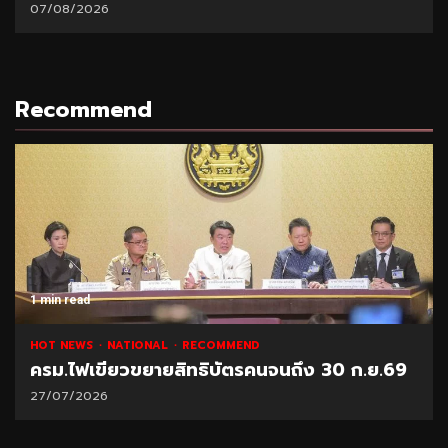
ส.ค.69
06/08/2026
Recommend
1 min read
D
NATIONAL
HOT NEWS
RECOMMEND
คนจนถึง 30 ก.ย.69
“พาณิชย์” โชว์ยอดส่งออกทุเร
21/07/2026