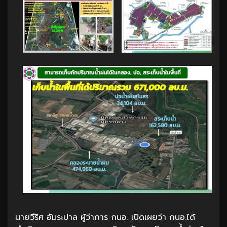
นายวีริศ อัมระปาล ผู้ว่าการ กนอ. เปิดเผยว่า กนอ.ได้