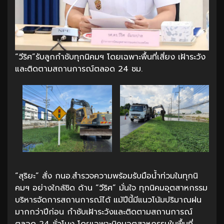
“วีริศ”รับลูกกำชับทุกนิคมฯ โดยเฉพาะพื้นที่เสี่ยง เฝ้าระวัง
และติดตามสถานการณ์ตลอด 24 ชม.
“สุริยะ” สั่ง กนอ.สำรวจความพร้อมรับมือน้ำท่วมในทุกนิ
คมฯ อย่างใกล้ชิด ด้าน “วีริศ” มั่นใจ ทุกนิคมอุตสาหกรรม
บริหารจัดการสถานการณ์ได้ แม้ปีนี้มีแนวโน้มปริมาณฝน
มากกว่าปีก่อน กำชับเฝ้าระวังและติดตามสถานการณ์
ตลอด 24 ชั่วโมง โดยเฉพาะนิคมอุตสาหกรรมในพื้นที่