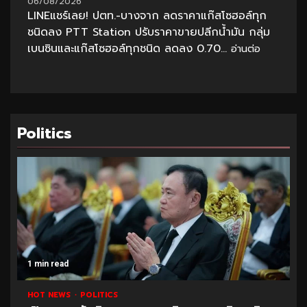
06/08/2026
LINEแชร์เลย! ปตท.-บางจาก ลดราคาแก๊สโซฮอล์ทุก
ชนิดลง PTT Station ปรับราคาขายปลีกน้ำมัน กลุ่ม
เบนซินและแก๊สโซฮอล์ทุกชนิด ลดลง 0.70...
อ่านต่อ
Politics
1 min read
1
HOT NEWS
POLITICS
H