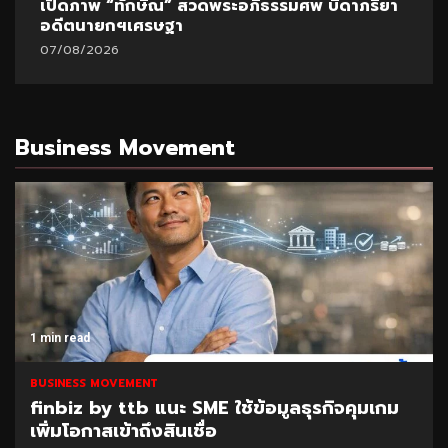
เปิดภาพ “ทักษิณ” สวดพระอภิธรรมศพ บิดาภริยา
ป
อดีตนายกฯเศรษฐา
ม
07/08/2026
0
Business Movement
1 min read
BUSINESS MOVEMENT
รกิจคุมเกม
SAM เปิดโอกาสแก้หนี้เสียต่ำแสน ผ่
“ปิดหนี้ไว ไปต่อได้” ที่ศาลแพ่งตลิ่งช