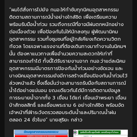
“ผมได้สั่งการไปยัง กนอ.ให้กำชับทุกนิคมอุตสาหกรรม
ติดตามสถานการณ์น้ำอย่างใกล้ชิด เพื่อเตรียมความ
พร้อมรับมือน้ำท่วม รวมถึงกรณีที่อาจมีฝนตกหนักอย่าง
ต่อเนื่องด้วย เพื่อป้องกันไม่ให้นักลงทุน ผู้พัฒนานิคม
อุตสาหกรรม รวมทั้งชุมชนที่อยู่ใกล้เคียงเกิดความวิตก
กังวล โดยเฉพาะแรงงานที่ต้องเดินทางมาทำงานในนิคมฯ
นั้น ต้องหาแนวทางเพื่ออำนวยความสะดวกให้เท่าที่
สามารถจะทำได้ ทั้งนี้ได้รับรายงานจาก กนอ.ว่าแต่ละนิคม
อุตสาหกรรมมีมาตรการป้องกันน้ำท่วมอย่างชัดเจน และ
บางนิคมอุตสาหกรรมยังมีการสร้างเขื่อนป้องกันน้ำท่วมไว้
ล่วงหน้าแล้ว ซึ่งเชื่อมั่นว่าจะสามารถรับมือกับสถานการณ์
น้ำได้อย่างแน่นอน ขณะเดียวกันได้มีการติดตามข้อมูล
การระบายน้ำจากทั้ง 3 เขื่อน ได้แก่ เขื่อนเจ้าพระยา เขื่อน
ป่าสักชลสิทธิ์ และเขื่อนพระราม 6 อย่างใกล้ชิด พร้อมจัด
เจ้าหน้าที่เฝ้าระวังตรวจสอบระดับน้ำและปริมาณน้ำฝน
ตลอด 24 ชั่วโมง” นายสุริยะ กล่าว