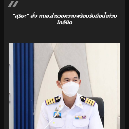
“สุริยะ” สั่ง กนอ.สำรวจความพร้อมรับมือน้ำท่วม
ใกล้ชิด