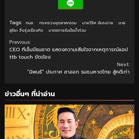
Tags:
กนอ.
กระทรวงอุตสาหกรรม
นายวีริศ อัมระปาล
นาย
สุริยะ จึงรุ่งเรืองกิจ
มาตรการรับมือน้ำท่วม
Continue
Previous:
CEO ทีเอ็มบีธนชาต แสดงความเสียใจจากเหตุการณ์แอป
Reading
ttb touch ขัดข้อง
Next:
“นิพนธ์” ประกาศ ลาออก รมช.มหาดไทย สู้คดีเก่า
ข่าวอื่นๆ ที่น่าอ่าน