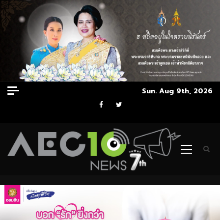
Skip
Sun. Aug 9th, 2026
to
Facebook
Twitter
content
Primary
Menu