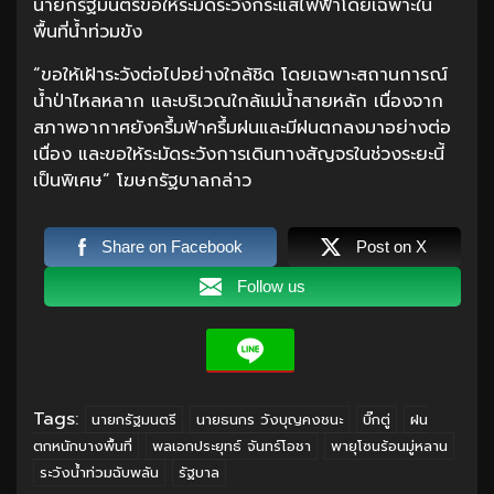
นายกรัฐมนตรีขอให้ระมัดระวังกระแสไฟฟ้าโดยเฉพาะใน
พื้นที่น้ำท่วมขัง
“ขอให้เฝ้าระวังต่อไปอย่างใกล้ชิด โดยเฉพาะสถานการณ์
น้ำป่าไหลหลาก และบริเวณใกล้แม่น้ำสายหลัก เนื่องจาก
สภาพอากาศยังครึ้มฟ้าครึ้มฝนและมีฝนตกลงมาอย่างต่อ
เนื่อง และขอให้ระมัดระวังการเดินทางสัญจรในช่วงระยะนี้
เป็นพิเศษ” โฆษกรัฐบาลกล่าว
Share on Facebook
Post on X
Follow us
Tags:
นายกรัฐมนตรี
นายธนกร วังบุญคงชนะ
บิ๊กตู่
ฝน
ตกหนักบางพื้นที่
พลเอกประยุทธ์ จันทร์โอชา
พายุโซนร้อนมู่หลาน
ระวังน้ำท่วมฉับพลัน
รัฐบาล