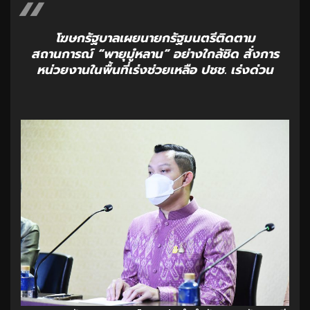
โฆษกรัฐบาลเผยนายกรัฐมนตรีติดตาม
สถานการณ์ “พายุมู๋หลาน” อย่างใกล้ชิด สั่งการ
หน่วยงานในพื้นที่เร่งช่วยเหลือ ปชช. เร่งด่วน