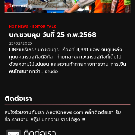
1 min read
HOT NEWS
EDITOR TALK
บก.ชวนคุย วันที่ 25 ก.พ.2568
25/02/2025
LINEแชร์เลย! บก.ชวนคุย เรื่องที่ 4,391 แอพเงินกู้แหล่ง
ทุนยุคเศรษฐกิจดิจิทัล ท่ามกลางภาวะเศรษฐกิจที่เต็มไป
ด้วยความไม่แน่นอน และความท้าทายทางการงาน การเงิน
คนไทยมากกว่า...
อ่านต่อ
ติดต่อเรา
สนใจร่วมงานกับเรา Aec10news.com คลิ๊กติดต่อเรา รับ
ซื้อ..รายงาน สกู๊ป บทความ รายได้สูง !!!