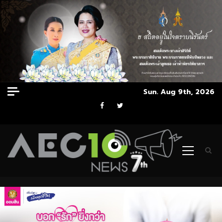
Skip
Sun. Aug 9th, 2026
to
Facebook
Twitter
content
Primary
Menu