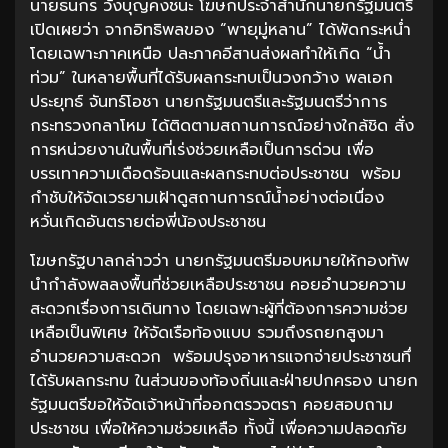
นายธนกร วังบุญคงชนะ โฆษกประจำสำนักนายกรัฐมนตรี
เปิดเผยว่า จากอิทธิพลของ “พายุมู่หลาน” ได้พัดกระหน่ำ
โดยเฉพาะภาคเหนือ ปละภาคอีสานส่งผลทำให้เกิด “น้ำ
ท่วม” ในหลายพื้นที่ได้รับผลกระทบเป็นวงกว้าง พลเอก
ประยุทธ์ จันทร์โอชา นายกรัฐมนตรีและรัฐมนตรีว่าการ
กระทรวงกลาโหม ได้ติดตามสถานการณ์อย่างใกล้ชิด สั่ง
การหน่วยงานในพื้นที่เร่งช่วยเหลือเป็นการด่วน เพื่อ
บรรเทาความเดือดร้อนและผลกระทบต่อประชาชน พร้อม
กำชับให้จัดเวรยามเฝ้าดูสถานการณ์น้ำอย่างต่อเนื่อง
หวั่นเกิดอันตรายต่อพี่น้องประชาชน
โฆษกรัฐบาลกล่าวว่า นายกรัฐมนตรีมอบหมายให้กองทัพ
นำกำลังพลลงพื้นที่ช่วยเหลือประชาชน คอยอำนวยความ
สะดวกเรื่องการเดินทาง โดยเฉพาะผู้ที่ต้องการความช่วย
เหลือเป็นพิเศษ ให้จัดเรือท้องแบบ รวมถึงรถยกสูงมา
อำนวยความสะดวก พร้อมปรุงอาหารแจกจ่ายประชาชนทึ่
ได้รับผลกระทบ ในส่วนของท้องถิ่นและฝ่ายปกครอง นายก
รัฐมนตรีขอให้จัดเจ้าหน้าที่ออกตรวจตรา คอยสอบถาม
ประชาชน เพื่อให้ความช่วยเหลือ ทั้งนี้ เพื่อความปลอดภัย