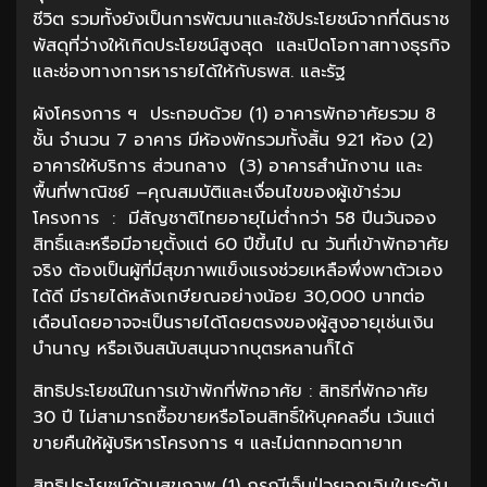
ชีวิต รวมทั้งยังเป็นการพัฒนาและใช้ประโยชน์จากที่ดินราช
พัสดุที่ว่างให้เกิดประโยชน์สูงสุด และเปิดโอกาสทางธุรกิจ
และช่องทางการหารายได้ให้กับธพส. และรัฐ
ผังโครงการ ฯ ประกอบด้วย (1) อาคารพักอาศัยรวม 8
ชั้น จำนวน 7 อาคาร มีห้องพักรวมทั้งสิ้น 921 ห้อง (2)
อาคารให้บริการ ส่วนกลาง (3) อาคารสำนักงาน และ
พื้นที่พาณิชย์ –คุณสมบัติและเงื่อนไขของผู้เข้าร่วม
โครงการ : มีสัญชาติไทยอายุไม่ต่ำกว่า 58 ปีนวันจอง
สิทธิ์และหรือมีอายุตั้งแต่ 60 ปีขึ้นไป ณ วันที่เข้าพักอาศัย
จริง ต้องเป็นผู้ที่มีสุขภาพแข็งแรงช่วยเหลือพึ่งพาตัวเอง
ได้ดี มีรายได้หลังเกษียณอย่างน้อย 30,000 บาทต่อ
เดือนโดยอาจจะเป็นรายได้โดยตรงของผู้สูงอายุเช่นเงิน
บำนาญ หรือเงินสนับสนุนจากบุตรหลานก็ได้
สิทธิประโยชน์ในการเข้าพักที่พักอาศัย : สิทธิที่พักอาศัย
30 ปี ไม่สามารถซื้อขายหรือโอนสิทธิ์ให้บุคคลอื่น เว้นแต่
ขายคืนให้ผู้บริหารโครงการ ฯ และไม่ตกทอดทายาท
สิทธิประโยชน์ด้านสุขภาพ (1) กรณีเจ็บป่วยฉุกเฉินในระดับ