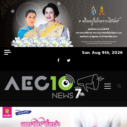
Skip
Sun. Aug 9th, 2026
to
Facebook
Twitter
content
Primary
Menu