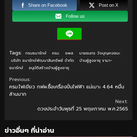
Share on Facebook
Post on X
Follow us
Tags:
กรมธนารักษ์
ครม.
ธพส.
นายธนกร วังบุญคงชนะ
บริษัท ธนารักษ์พัฒนาสินทรัพย์ จำกัด
บ้านผู้สูงอายุ รามา-
ธนารักษ์
อนุมัติสร้างบ้านผู้สูงอายุ
Continue
Previous:
ครม.ไฟเขียว กฟผ.ซื้อเครื่องปั่นไฟฟ้า แม่เมาะ 4.64 หมื่น
Reading
ล้านบาท
Next:
ดวงประจำวันพุธที่ 25 พฤษภาคม พ.ศ.2565
ข่าวอื่นๆ ที่น่าอ่าน