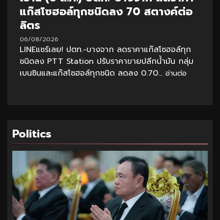
แก๊สโซฮอล์ทุกชนิดลง 70 สตางค์ต่อ
ลิตร
06/08/2026
LINEแชร์เลย! ปตท.-บางจาก ลดราคาแก๊สโซฮอล์ทุก
ชนิดลง PTT Station ปรับราคาขายปลีกน้ำมัน กลุ่ม
เบนซินและแก๊สโซฮอล์ทุกชนิด ลดลง 0.70...
อ่านต่อ
Politics