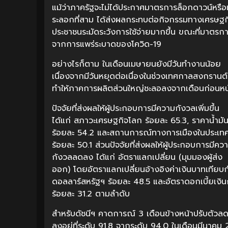
แม้ว่าภาครัฐจะไม่ได้ประกาศมาตรการล็อกดาวน์หรื
ระลอกที่สาม ได้ส่งผลกระทบต่อกิจกรรมทางเศรษฐกิ
ประชาชนระมัดระวังการใช้จ่ายมากขึ้น ขณะที่มาตร
จากการแพร่ระบาดของโควิด-19
อย่างไรก็ตาม ในเดือนเมษายนยังมีวันทำงานน้อย
เนื่องจากมีวันหยุดต่อเนื่องในช่วงเทศกาลสงกรานต์
ทำให้ภาคการผลิตส่วนใหญ่ชะลอลงจากเดือนก่อนหน
ปัจจัยที่ส่งผลให้ผู้ประกอบการมีความกังวลเพิ่มขึ้น
ได้แก่ สภาวะเศรษฐกิจโลก ร้อยละ 65.3, ราคาน้ำมั
ร้อยละ 54.2 และสถานการณ์ทางการเมืองในประเท
ร้อยละ 50.1 ส่วนปัจจัยที่ส่งผลให้ผู้ประกอบการมีคว
กังวลลดลง ได้แก่ อัตราแลกเปลี่ยน (มุมมองผู้ส่ง
ออก) โดยอัตราแลกเปลี่ยนอ้างอิงค่าเงินบาทเทียบก
ดอลลาร์สหรัฐฯ ร้อยละ 48.5 และอัตราดอกเบี้ยเงินก
ร้อยละ 31.2 ตามลำดับ
สำหรับดัชนีฯ คาดการณ์ 3 เดือนข้างหน้าปรับตัวล
ลงอยู่ที่ระดับ 91.8 จากระดับ 94.0 ในเดือนมีนาค