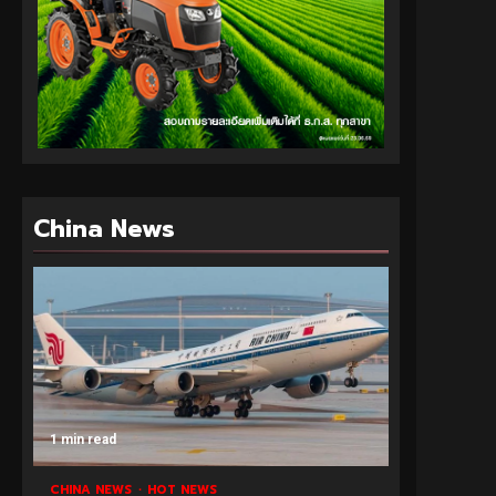
China News
1 min read
CHINA NEWS
HOT NEWS