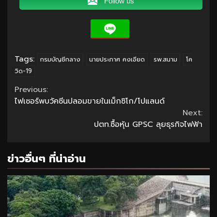
Follow us
Tags:
กรมบัญชีกลาง
นายประภาศ คงเอียด
รพ.สนาม
โค
วิด-19
Continue
Previous:
ไฟเซอร์พบวัคซีนปลอมขายในเม็กซิโก/โปแลนด์
Reading
Next:
ปตท.ซื้อหุ้น GPSC ลุยธุรกิจไฟฟ้า
ข่าวอื่นๆ ที่น่าอ่าน