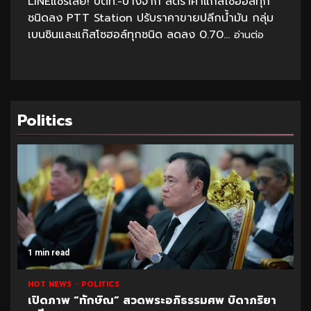
LINEแชร์เลย! ปตท.-บางจาก ลดราคาแก๊สโซฮอล์ทุก
ชนิดลง PTT Station ปรับราคาขายปลีกน้ำมัน กลุ่ม
เบนซินและแก๊สโซฮอล์ทุกชนิด ลดลง 0.70...
อ่านต่อ
Politics
1 min read
HOT NEWS
POLITICS
UNCATEGORIZED
ปูด!ข้อมูลใหม่สอบท้องถิ่น อ้างพบชื่อ “อนุทิน” โยง