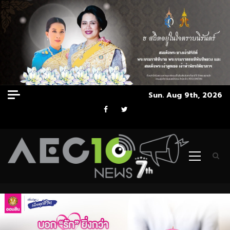
Skip
Sun. Aug 9th, 2026
to
Facebook
Twitter
content
Primary
Menu