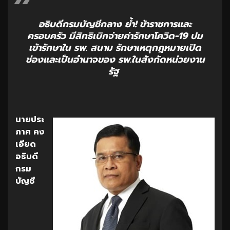
อธิบดีกรมบัญชีกลาง ย้ำ! ข้าราชการและ
ครอบครัว มีสิทธิเบิกจ่ายค่ารักษาโควิด-19 ปม
เข้ารักษาใน รพ. สนาม รักษาเหตุกฎหมายเปิด
ช่องและเป็นอำนาจของ รพ.ในสังกัดหน่วยงาน
รัฐ
นายประ
ภาศ คง
เอียด
อธิบดี
กรม
บัญชี