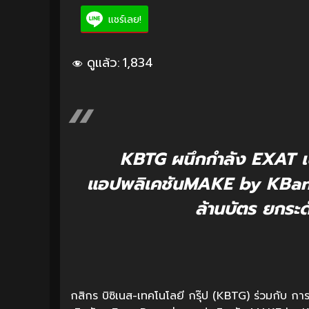
แชร์เลย!
ดูแล้ว:
1,834
KBTG ผนึกกำลัง EXAT เป
แอปพลิเคชันMAKE by KBank เ
ล้านบัตร ยกระดั
กสิกร บิซิเนส-เทคโนโลยี กรุ๊ป (KBTG) ร่วมกับ ก