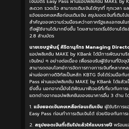
เงินบัตร Easy Pass ผ่านแอปพลิเคชัน MAKE by KB
สะดวก รวดเร็ว สามารถเติมเงินได้ทุกที่ ทุกเวลา แล
แจ้งยอดคงเหลือก่อนเติมเงิน สรุปยอดเงินที่เติมไปแ
สำคัญของความร่วมมือระหว่างภาครัฐและเอกชนในก
ถึงผู้ใช้งานได้มากยิ่งขึ้น โดยสามารถเริ่มใช้งานได้แล
2.8 ล้านบัตร
นายเชษฐพันธุ์
ศิริดานุภัทร
Managing Direct
แอปพลิเคชัน MAKE by KBank ได้มีการพัฒนาบริ
เงินใหม่ ๆ อย่างต่อเนื่อง เพื่อรองรับผู้ใช้งานที่ปัจ
สามารถตอบโจทย์การจัดการทางการเงินที่หลากหลาย โ
ผ่านช่องทางดิจิทัลเป็นหลัก KBTG จึงได้ร่วมมือกั
Pass ผ่านแอปพลิเคชัน MAKE by KBank ได้แล้วเป็นฟ
ยิ่งขึ้น นอกจากนี้ยังได้พัฒนาฟีเจอร์ที่เกี่ยวกั
แตกต่างจากแอปพลิเคชันของธนาคารอื่น 3 ด้าน ได
1.
แจ้งยอดเงินคงเหลือก่อนเติมเงิน
ผู้ใช้บริกา
Easy Pass ก่อนทำการเติมเงินได้ ช่วยป้องกันการเต
2.
สรุปยอดเงินที่เติมไปแล้วให้แบบรายปี
พร้อมแจ