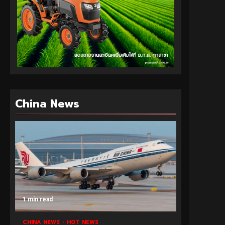
China News
1 min read
CHINA NEWS
HOT NEWS