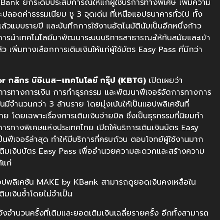
ank ยกระดับประสบการณ์ให้แก่ผู้ใช้บริการทางพิเศษ เพิ่มความ
ะปลอดค่าธรรมเนียม ชู 3 จุดเด่น ที่เหนือแอปธนาคารทั่วไป ทั้ง
ล้วแบบรายปี และบันทึกการใช้งานอัตโนมัตินับเป็นอีกหนึ่งก้าว
ารนำเทคโนโลยีมาพัฒนาระบบบริการสาธารณะให้ทันสมัยและเข้า
้ว เพิ่มทางเลือกการเติมเงินให้แก่ผู้ใช้บัตร Easy Pass ที่มีกว่า
or
กสิกร
บิซิเนส
–
เทคโนโลยี
กรุ๊ป
(KBTG)
เปิดเผยว่า
การทางการเงิน การทำธุรกรรม และพัฒนาฟีเจอร์จัดการทางการ
จุบันมีจำนวนกว่า 3 ล้านราย โดยมุ่งเน้นให้เป็นแอปพลิเคชันที่
ดยเฉพาะเรื่องการเติมเงินจ่ายบิล ซึ่งเป็นธุรกรรมที่นิยมทำ
บการทางพิเศษแห่งประเทศไทย เปิดให้บริการเติมเงินบัตร Easy
ีเจอร์ล่าสุด ทำให้มีบริการที่ครบถ้วน ตอบโจทย์ผู้ใช้งานมาก
บการเติมเงินบัตร Easy Pass เพื่ออำนวยความสะดวกและสร้างความ
้แก่
รแอปพลิเคชัน MAKE by KBank สามารถดูยอดเงินคงเหลือใน
ิมเงินซ้ำโดยไม่จำเป็น
้งจำนวนครั้งที่เติมและยอดเติมเงินเฉลี่ยรายครั้ง อีกทั้งสามารถ