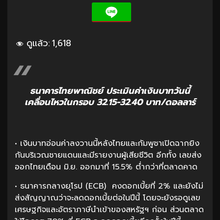
ดูแล้ว:
1,618
ธนาคารไทยพาณิชย์ ประเมินค่าเงินบาทวันนี้
เคลื่อนไหวในกรอบ 32.15-32.40 บาท/ดอลลาร์
• เงินบาทอ่อนค่าลงวานนี้หลังไทยและกัมพูชาเปิดฉากยิง
กันบริเวณชายแดนและมีรายงานผู้เสียชีวิต อีกทั้ง เลขส่ง
ออกไทยเดือน มิ.ย. ออกมาที่ 15.5% ต่ำกว่าที่ตลาดคาด
• ธนาคารกลางยุโรป (ECB) คงดอกเบี้ยที่ 2% และยังไม่
ส่งสัญญาณว่าจะลดดอกเบี้ยต่อในปีนี้ โดยจะยังรอดูเลข
เศรษฐกิจและอัตราภาษีนำเข้าของสหรัฐฯ ก่อน ส่วนตลาด