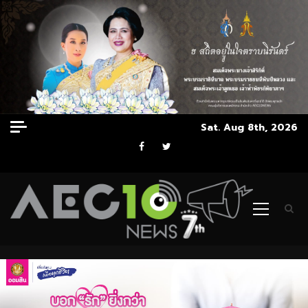
Skip
Sat. Aug 8th, 2026
to
Facebook
Twitter
content
Primary
Menu