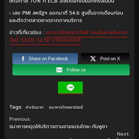
ให้โอกาส 70% ที่ ECB จะลดดอกเบี้ยอีกครั้งในปีนี้
• เลข PMI สหรัฐฯ ออกมาที่ 54.6 สูงขึ้นจากเดือนก่อน
และดีกว่าตลาดคาดจากภาคบริการ
ข่าวที่เกี่ยวข้อง :
ธนาคารไทยพาณิชย์ ประเมินค่าเงินบาท
วันนี้ 32.00-32.30 บาท/ดอลลาร์
Share on Facebook
Post on X
Follow us
Tags:
ค่าเงินบาท
ธนาคารไทยพาณิชย์
Continue
Previous:
ธนาคารหยุดให้บริการตามชายแดนไทย-กัมพูชา
Reading
Next: