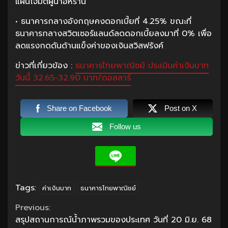
แผนโจมตีผู้นำอิหร่าน
• ธนาคารกลางอังกฤษคงดอกเบี้ยที่ 4.25% ขณะที่
ธนาคารกลางสวิตเซอร์แลนด์ลดดอกเบี้ยลงมาที่ 0% เพื่อ
ลดแรงกดดันด้านแข็งค่าของเงินสวิสฟรังค์
ข่าวที่เกี่ยวข้อง :
ธนาคารไทยพาณิชย์ ประเมินค่าเงินบาท
วันนี้ 32.65-32.90 บาท/ดอลลาร์
Share on Facebook
Post on X
Follow us
Tags:
ค่าเงินบาท
ธนาคารไทยพาณิชย์
Continue
Previous:
สรุปสถานการณ์น้ำภาพรวมของประเทศ วันที่ 20 มิ.ย. 68