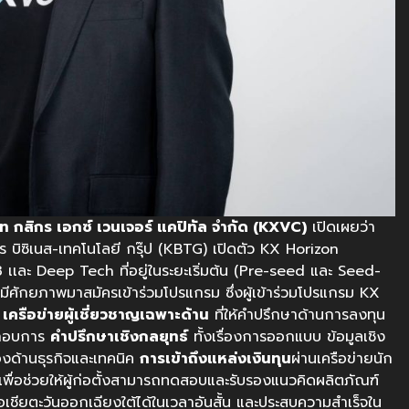
 กสิกร เอกซ์ เวนเจอร์ แคปิทัล จำกัด (KXVC)
เปิดเผยว่า
 บิซิเนส-เทคโนโลยี กรุ๊ป (KBTG) เปิดตัว KX Horizon
 เเละ Deep Tech ที่อยู่ในระยะเริ่มต้น (Pre-seed และ Seed-
ที่มีศักยภาพมาสมัครเข้าร่วมโปรแกรม ซึ่งผู้เข้าร่วมโปรแกรม KX
น
เครือข่ายผู้เชี่ยวชาญเฉพาะด้าน
ที่ให้คำปรึกษาด้านการลงทุน
ระกอบการ
คำปรึกษาเชิงกลยุทธ์
ทั้งเรื่องการออกแบบ ข้อมูลเชิง
ด้านธุรกิจและเทคนิค
การเข้าถึงแหล่งเงินทุน
ผ่านเครือข่ายนัก
ื่อช่วยให้ผู้ก่อตั้งสามารถทดสอบและรับรองแนวคิดผลิตภัณฑ์
เชียตะวันออกเฉียงใต้ได้ในเวลาอันสั้น และประสบความสำเร็จใน