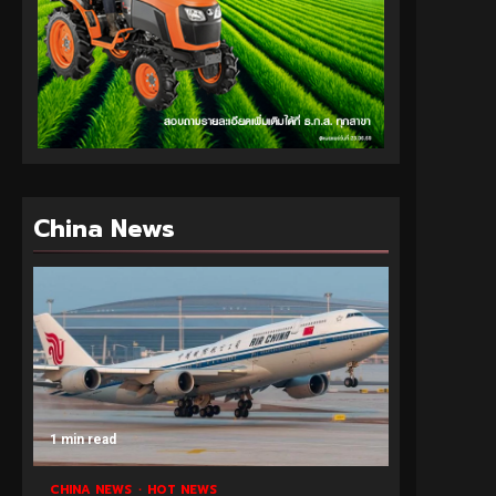
China News
1 min read
CHINA NEWS
HOT NEWS