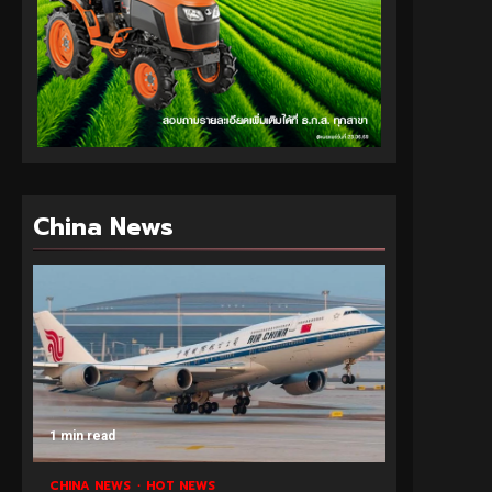
China News
1 min read
CHINA NEWS
HOT NEWS