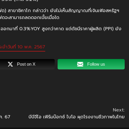
) สาขาชิคาโก กล่าวว่า ยังไม่เห็นสัญญาณที่เงินเฟ้อสหรัฐฯ
เฟดจะสามารถลดดอกเบี้ยเมื่อใด
น ออกมาที่ 0.3%YOY สูงกว่าคาด แต่ดัชนีราคาผู้ผลิต (PPI) ยัง
จำวันที่ 10 พ.ค. 2567
Post on X
Follow us
Next:
ค. 67
บีบีจีไอ เฟิร์มบ๊อกซ์ ไบโอ ผุดโรงงานชีวภาพในไทย