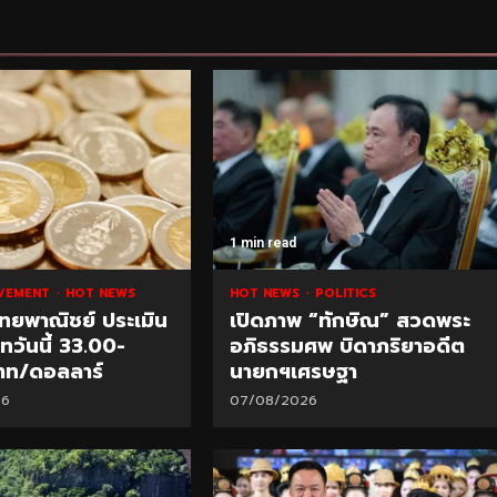
1 min read
VEMENT
HOT NEWS
HOT NEWS
POLITICS
ทยพาณิชย์ ประเมิน
เปิดภาพ “ทักษิณ” สวดพระ
าทวันนี้ 33.00-
อภิธรรมศพ บิดาภริยาอดีต
าท/ดอลลาร์
นายกฯเศรษฐา
26
07/08/2026