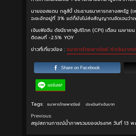
นายออสแตน กลูส์บี้ ประธานธนาคารกลางสหรัฐ (เฟด
จะชะงักอยู่ที่ 3% แต่ก็ยังไม่ส่งสัญญาณชัดเจนว่า
เงินเฟ้อจีน ดัชนีราคาผู้บริโภค (CPI) เดือน เมษาย
ติดลบที่ -2.5% YOY
ข่าวที่เกี่ยวข้อง :
ธนาคารไทยพาณิชย์ ค่าเงินบาทประ
Share on Facebook
แชร์เลย!
Tags:
ธนาคารไทยพาณิชย์
ประเมินค่าเงินบาท
Continue
Previous:
สรุปสถานการณ์น้ำภาพรวมของประเทศ วันที่ 13 พ.
Reading