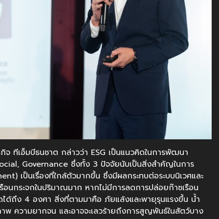
ธุรกิจ ทีเอ็มบีธนชาต กล่าวว่า ESG เป็นแนวคิดในการพัฒนา
cial, Governance ซึ่งทั้ง 3 ปัจจัยนับเป็นสิ่งสำคัญในการ
nt) เป็นเรื่องที่ใกล้ตัวมากขึ้น ซึ่งมีผลกระทบต่อระบบนิเวศและ
๊าซเรือนกระจกในปริมาณมาก หากไม่มีการลดการปล่อยก๊าซเรือน
ดได้ถึง 4 องศา สิ่งที่ตามมาคือ ภัยแล้งและพายุรุนแรงขึ้น น้ำ
ภาพ ความยากจน และอาจจะเลวร้ายถึงการสูญพันธ์ในสัตว์บาง