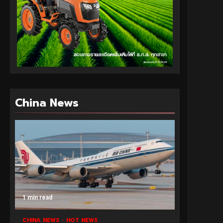
China News
1 min read
CHINA NEWS
HOT NEWS