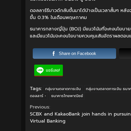
ดอลลาร์รีบาวด์กลับขึ้นมาได้บ้างเป็นเวลาสั้นๆ ห
ขึ้น 0.3% ในเดือนพฤษภาคม
ธนาคารกลางญี่ปุ่น (BOJ) มีแนวโน้มที่จะคงนโยบาย
และมีแนวโน้มจะคงนโยบายควบคุมเส้นอัตราผลตอบแ
Share on Facebook
แชร์เลย!
Tags:
กลุ่มงานตลาดการเงิน
กลุ่มงานตลาดการเงิน ธนาค
ดอลลาร์ •
ธนาคารไทยพาณิชย์
Continue
Previous:
SCBX and KakaoBank join hands in pursuin
Reading
Virtual Banking