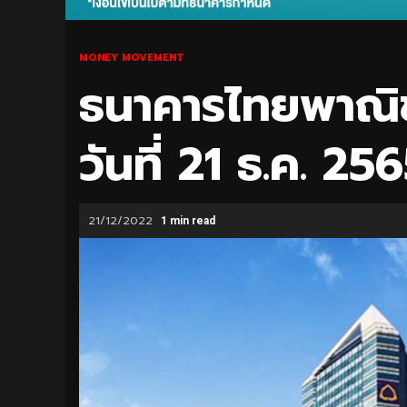
MONEY MOVEMENT
ธนาคารไทยพาณิชย
วันที่ 21 ธ.ค. 25
21/12/2022
1 min read