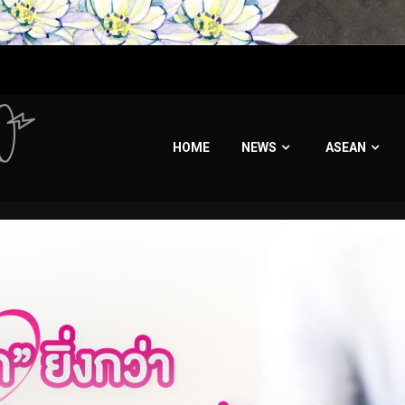
HOME
NEWS
ASEAN