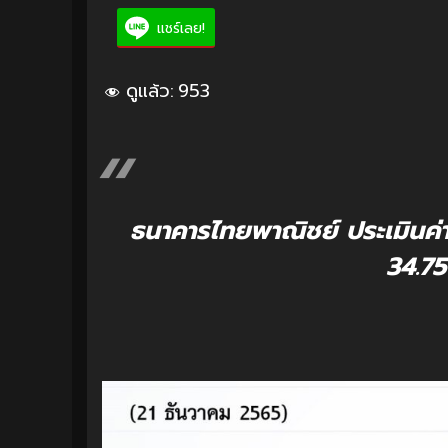
แชร์เลย!
ดูแล้ว:
953
ธนาคารไทยพาณิชย์ ประเมินค่า
34.75