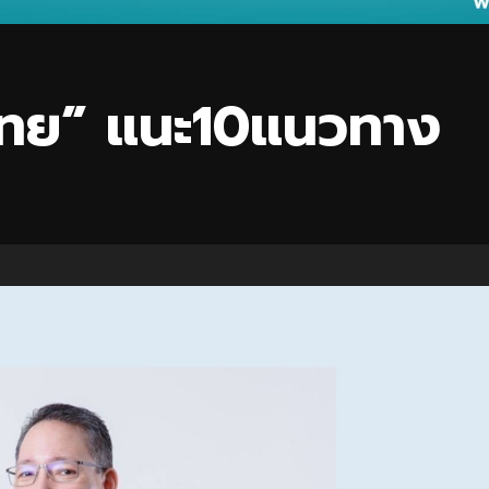
ทย” แนะ10แนวทาง