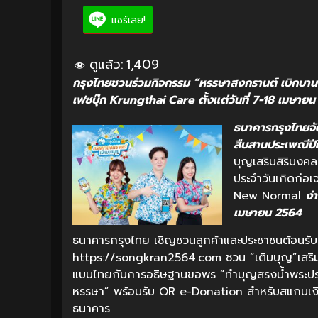
แชร์เลย!
ดูแล้ว:
1,409
กรุงไทยชวนร่วมกิจกรรม “หรรษาสงกรานต์ เบิกบา
เฟซบุ๊ก Krungthai Care ตั้งแต่วันที่ 7-18 เมษาย
ธนาคารกรุงไทยจ
สืบสานประเพณีปี
บุญเสริมสิริมงค
ประจำวันเกิดก่
New Normal
ง่
เมษายน 2564
ธนาคารกรุงไทย เชิญชวนลูกค้าและประชาชนต้อนรับ
https://songkran2564.com ชวน “เติมบุญ”เสริมส
แบบไทยกับการอธิษฐานขอพร “ทำบุญสรงน้ำพระประจ
หรรษา” พร้อมรับ QR e-Donation สำหรับสแกนเง
ธนาคาร