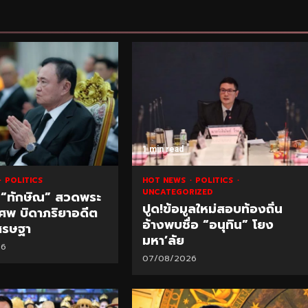
1 min read
POLITICS
HOT NEWS
POLITICS
UNCATEGORIZED
 “ทักษิณ” สวดพระ
ปูด!ข้อมูลใหม่สอบท้องถิ่น
ศพ บิดาภริยาอดีต
อ้างพบชื่อ “อนุทิน” โยง
ศรษฐา
มหา’ลัย
26
07/08/2026