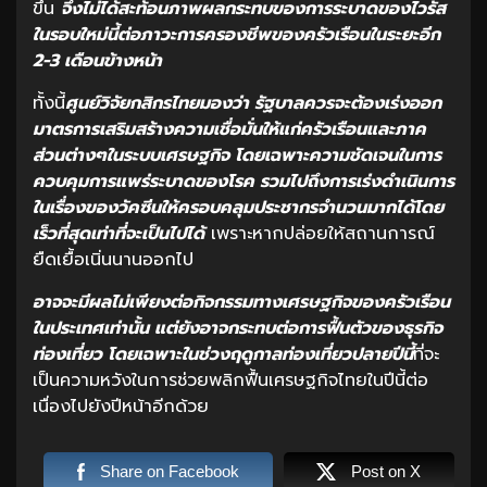
ขึ้น
จึงไม่ได้สะท้อนภาพผลกระทบของการระบาดของไวรัส
ในรอบใหม่นี้ต่อภาวะการครองชีพของครัวเรือนในระยะอีก
2-3 เดือนข้างหน้า
ทั้งนี้
ศูนย์วิจัยกสิกรไทยมองว่า รัฐบาลควรจะต้องเร่งออก
มาตรการเสริมสร้างความเชื่อมั่นให้แก่ครัวเรือนและภาค
ส่วนต่างๆในระบบเศรษฐกิจ โดยเฉพาะความชัดเจนในการ
ควบคุมการแพร่ระบาดของโรค รวมไปถึงการเร่งดำเนินการ
ในเรื่องของวัคซีนให้ครอบคลุมประชากรจำนวนมากได้โดย
เร็วที่สุดเท่าที่จะเป็นไปได้
เพราะหากปล่อยให้สถานการณ์
ยืดเยื้อเนิ่นนานออกไป
อาจจะมีผลไม่เพียงต่อกิจกรรมทางเศรษฐกิจของครัวเรือน
ในประเทศเท่านั้น แต่ยังอาจกระทบต่อการฟื้นตัวของธุรกิจ
ท่องเที่ยว โดยเฉพาะในช่วงฤดูกาลท่องเที่ยวปลายปีนี้
ที่จะ
เป็นความหวังในการช่วยพลิกฟื้นเศรษฐกิจไทยในปีนี้ต่อ
เนื่องไปยังปีหน้าอีกด้วย
Share on Facebook
Post on X