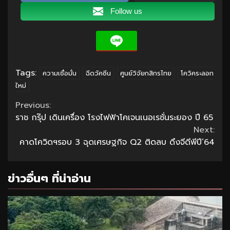
Follow us
Tags:
ความเชื่อมั่น
ฉีดวัคซีน
ศูนย์วิจัยกสิกรไทย
โควิคระลอก
ใหม่
Continue
Previous:
ราช กรุ๊ป เดินเครื่อง โรงไฟฟ้าโคเจนเนอเรชั่นระยอง ปี 65
Reading
Next:
คาดโควิดฯรอบ 3 ฉุดเศรษฐกิจ Q2 ติดลบ ดึงจีดีพีปี’64
ข่าวอื่นๆ ที่น่าอ่าน