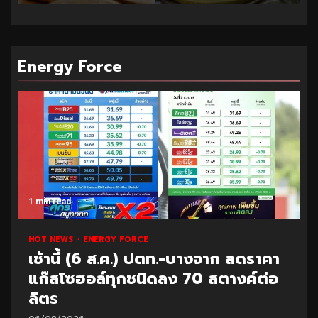
Energy Force
1 min read
HOT NEWS
ENERGY FORCE
เช้านี้ (6 ส.ค.) ปตท.-บางจาก ลดราคา
แก๊สโซฮอล์ทุกชนิดลง 70 สตางค์ต่อ
ลิตร