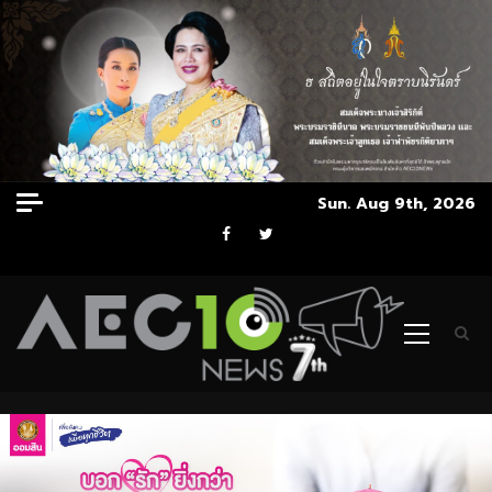
Skip
Sun. Aug 9th, 2026
to
Facebook
Twitter
content
Primary
Menu