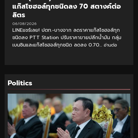
แก๊สโซฮอล์ทุกชนิดลง 70 สตางค์ต่อ
ลิตร
06/08/2026
LINEแชร์เลย! ปตท.-บางจาก ลดราคาแก๊สโซฮอล์ทุก
ชนิดลง PTT Station ปรับราคาขายปลีกน้ำมัน กลุ่ม
เบนซินและแก๊สโซฮอล์ทุกชนิด ลดลง 0.70...
อ่านต่อ
Politics