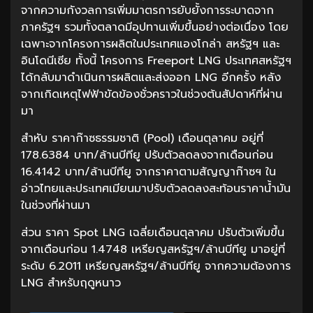
จากความกังวลการเพิ่มมาตรการยับยั้งการระบาดจาก
ภาครัฐฯ รวมทั้งตลาดมีอุปทานเพิ่มขึ้นอย่างต่อเนื่อง โดย
เฉพาะจากโครงการผลิตในประเทศแองโกล่า สหรัฐฯ และ
อินโดนีเซีย ทั้งนี้ โครงการ Freeport LNG ประเทศสหรัฐฯ
ได้กลับมาดำเนินการผลิตและส่งออก LNG อีกครั้ง หลัง
จากเกิดเหตุไฟฟ้าขัดข้องชั่วคราวในช่วงต้นสัปดาห์ที่ผ่าน
มา
สำหับ ราคาก๊าซธรรมชาติ (Pool) เดือนตุลาคม อยู่ที่
178.6384 บาท/ล้านบีทียู ปรับตัวลดลงจากเดือนก่อน
16.4142 บาท/ล้านบีทียู จากราคาตามสัญญาก๊าซฯ ใน
อ่าวไทยและประเทศเมียนมาปรับตัวลดลงสะท้อนราคาน้ำมัน
ในช่วงที่ผ่านมา
ส่วน ราคา Spot LNG เฉลี่ยเดือนตุลาคม ปรับตัวเพิ่มขึ้น
จากเดือนก่อน 1.4748 เหรียญสหรัฐฯ/ล้านบีทียู มาอยู่ที่
ระดับ 6.2011 เหรียญสหรัฐฯ/ล้านบีทียู จากความต้องการ
LNG สำหรับฤดูหนาว