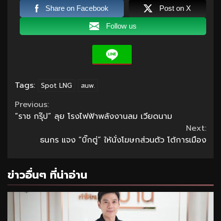
Share on Facebook
Post on X
Follow us
Tags:
Spot LNG
สนพ.
Continue
Previous:
“ราช กรุ๊ป” ลุย โรงไฟฟ้าพลังงานลม เวียดนาม
Reading
Next:
ธนกร แจง “บิ๊กตู่” ให้นั่งโฆษกส่วนตัว โต้การเมือง
ข่าวอื่นๆ ที่น่าอ่าน