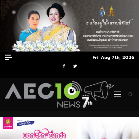
Skip
Fri. Aug 7th, 2026
to
Facebook
Twitter
content
Primary
Menu