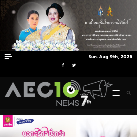
Skip
Sun. Aug 9th, 2026
to
Facebook
Twitter
content
Primary
Menu