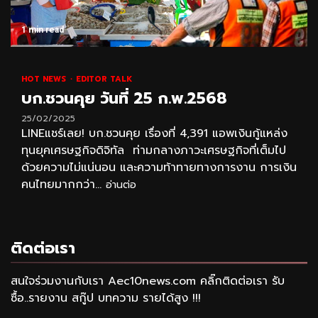
1 min read
HOT NEWS
EDITOR TALK
บก.ชวนคุย วันที่ 25 ก.พ.2568
25/02/2025
LINEแชร์เลย! บก.ชวนคุย เรื่องที่ 4,391 แอพเงินกู้แหล่ง
ทุนยุคเศรษฐกิจดิจิทัล ท่ามกลางภาวะเศรษฐกิจที่เต็มไป
ด้วยความไม่แน่นอน และความท้าทายทางการงาน การเงิน
คนไทยมากกว่า...
อ่านต่อ
ติดต่อเรา
สนใจร่วมงานกับเรา Aec10news.com คลิ๊กติดต่อเรา รับ
ซื้อ..รายงาน สกู๊ป บทความ รายได้สูง !!!