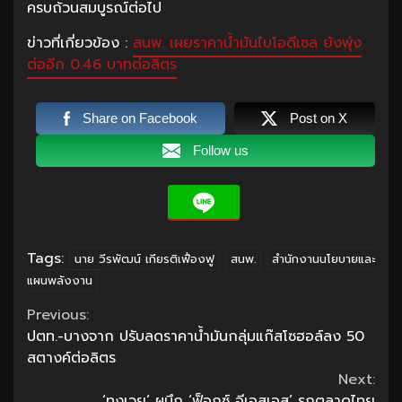
ครบถ้วนสมบูรณ์ต่อไป
ข่าวที่เกี่ยวข้อง :
สนพ. เผยราคาน้ำมันไบโอดีเซล ยังพุ่ง
ต่ออีก 0.46 บาทต่อลิตร
Share on Facebook
Post on X
Follow us
Tags:
นาย วีรพัฒน์ เกียรติเฟื่องฟู
สนพ.
สำนักงานนโยบายและ
แผนพลังงาน
Continue
Previous:
ปตท.-บางจาก ปรับลดราคาน้ำมันกลุ่มแก๊สโซฮอล์ลง 50
Reading
สตางค์ต่อลิตร
Next:
‘ทงเวย’ ผนึก ‘ฟ็อกซ์ อีเอสเอส’ รุกตลาดไทย