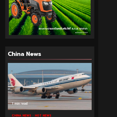
China News
1 min read
CHINA NEWS
HOT NEWS