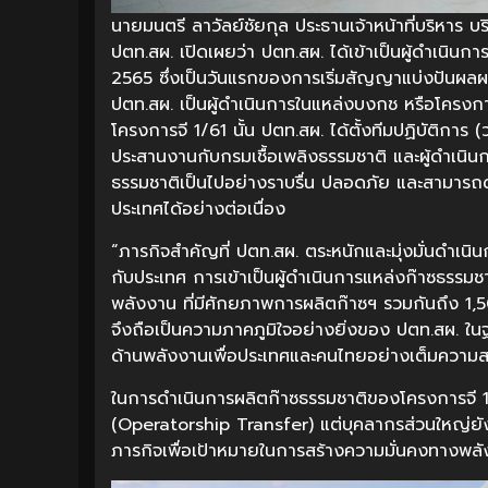
นายมนตรี ลาวัลย์ชัยกุล ประธานเจ้าหน้าที่บริหาร 
ปตท.สผ. เปิดเผยว่า ปตท.สผ. ได้เข้าเป็นผู้ดำเนินก
2565 ซึ่งเป็นวันแรกของการเริ่มสัญญาแบ่งปันผล
ปตท.สผ. เป็นผู้ดำเนินการในแหล่งบงกช หรือโครงกา
โครงการจี 1/61 นั้น ปตท.สผ. ได้ตั้งทีมปฏิบัติการ (
ประสานงานกับกรมเชื้อเพลิงธรรมชาติ และผู้ดำเนินก
ธรรมชาติเป็นไปอย่างราบรื่น ปลอดภัย และสามาร
ประเทศได้อย่างต่อเนื่อง
“ภารกิจสำคัญที่ ปตท.สผ. ตระหนักและมุ่งมั่นดำเน
กับประเทศ การเข้าเป็นผู้ดำเนินการแหล่งก๊าซธรรมช
พลังงาน ที่มีศักยภาพการผลิตก๊าซฯ รวมกันถึง 1
จึงถือเป็นความภาคภูมิใจอย่างยิ่งของ ปตท.สผ. ในฐา
ด้านพลังงานเพื่อประเทศและคนไทยอย่างเต็มควา
ในการดำเนินการผลิตก๊าซธรรมชาติของโครงการจี 1/6
(Operatorship Transfer) แต่บุคลากรส่วนใหญ่ยังคงเ
ภารกิจเพื่อเป้าหมายในการสร้างความมั่นคงทางพลัง