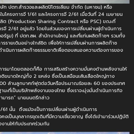
บริษัท ปตท.สำรวจและผลิตปิโตรเลียม จำกัด (มหาชน) หรือ
ารในโครงการจี 1/61 และโครงการจี 2/61 เมื่อวันที่ 24 เมษายน
ผลิต (Production Sharing Contract หรือ PSC) ขณะที่
รจี 2/61 อยู่แล้ว โดยในส่วนของการเปลี่ยนผ่านผู้ดำเนินการ
วอร์รูม) ที่ ปตท.สผ. สำนักงานใหญ่ และที่แท่นผลิตก๊าซฯ รวมทั้ง
ารรายเดิมอย่างใกล้ชิด เพื่อให้การเปลี่ยนผ่านการผลิตก๊าซ
ถดำเนินการผลิตก๊าซธรรมชาติเพื่อตอบสนองความต้องการของ
ินการมาโดยตลอดก็คือ การเสริมสร้างความมั่นคงด้านพลังงานให้
าติขนาดใหญ่ทั้ง 2 แหล่ง ซึ่งเป็นเสมือนเส้นเลือดใหญ่ทาง
,500 ล้านลูกบาศก์ฟุตต่อวันหรือประมาณร้อยละ 60 ของประเทศ
นะที่เป็นบริษัทพลังงานของไทย ซึ่งเราจะมุ่งมั่นดำเนินภารกิจ
มสามารถ” นายมนตรีกล่าว
1 นั้น ถึงแม้จะเป็นการเปลี่ยนผ่านผู้ดำเนินการ
ป็นบุคลากรชุดเดิมที่มีความเชี่ยวชาญ ซึ่งได้เข้ามาร่วมปฏิบัติ
งานให้กับประเทศร่วมกัน