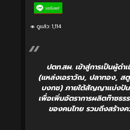
แชร์เลย!
ดูแล้ว:
1,114
ปตท.สผ. เข้าสู่การเป็นผู้ด
(แหล่งเอราวัณ, ปลาทอง, สตู
บงกช) ภายใต้สัญญาแบ่งปัน
เพื่อเพิ่มอัตราการผลิตก๊าซธ
ของคนไทย รวมถึงสร้างคว