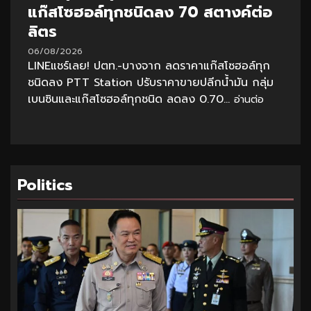
แก๊สโซฮอล์ทุกชนิดลง 70 สตางค์ต่อ
ลิตร
06/08/2026
LINEแชร์เลย! ปตท.-บางจาก ลดราคาแก๊สโซฮอล์ทุก
ชนิดลง PTT Station ปรับราคาขายปลีกน้ำมัน กลุ่ม
เบนซินและแก๊สโซฮอล์ทุกชนิด ลดลง 0.70...
อ่านต่อ
Politics