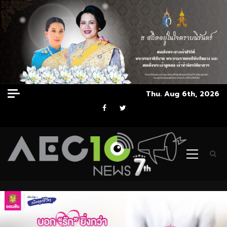
Skip
Thu. Aug 6th, 2026
to
Facebook
Twitter
content
Primary
Menu