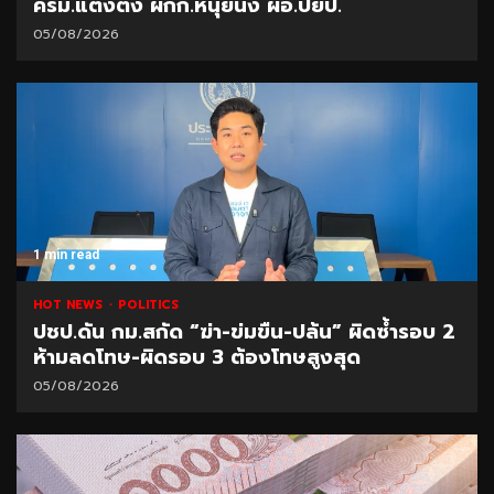
ครม.แต่งตั้ง ผกก.หนุ่ยนั่ง ผอ.ปยป.
05/08/2026
1 min read
HOT NEWS
POLITICS
ปชป.ดัน กม.สกัด “ฆ่า-ข่มขืน-ปล้น” ผิดซ้ำรอบ 2
ห้ามลดโทษ-ผิดรอบ 3 ต้องโทษสูงสุด
05/08/2026