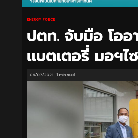
ENERGY FORCE
ปตท. จับมือ โออา
แบตเตอรี่ มอฯไซ
06/07/2021
1 min read