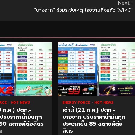
Next:
“บางจาก” ร่วมระงับเหตุ โรงงานกิ่งแก้ว ไฟไหม้
1 min read
ORCE
HOT NEWS
ENERGY FORCE
HOT NEWS
23 ก.ค.) ปตท.-
เช้านี้ (22 ก.ค.) ปตท.-
รับราคาน้ำมันทุก
บางจาก ปรับราคาน้ำมันทุก
 90 สตางค์ต่อลิตร
ประเภทขึ้น 85 สตางค์ต่อ
ลิตร
6