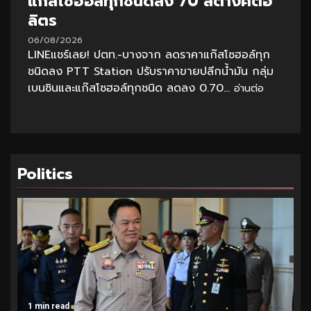
แก๊สโซฮอล์ทุกชนิดลง 70 สตางค์ต่อ
ลิตร
06/08/2026
LINEแชร์เลย! ปตท.-บางจาก ลดราคาแก๊สโซฮอล์ทุก
ชนิดลง PTT Station ปรับราคาขายปลีกน้ำมัน กลุ่ม
เบนซินและแก๊สโซฮอล์ทุกชนิด ลดลง 0.70...
อ่านต่อ
Politics
1 min read