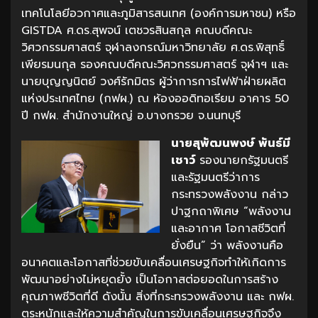
เทคโนโลยีอวกาศและภูมิสารสนเทศ (องค์การมหาชน) หรือ
GISTDA ศ.ดร.สุพจน์ เตชวรสินสกุล คณบดีคณะ
วิศวกรรมศาสตร์ จุฬาลงกรณ์มหาวิทยาลัย ศ.ดร.พิสุทธิ์
เพียรมนกุล รองคณบดีคณะวิศวกรรมศาสตร์ จุฬาฯ และ
นายบุญญนิตย์ วงศ์รักมิตร ผู้ว่าการการไฟฟ้าฝ่ายผลิต
แห่งประเทศไทย (กฟผ.) ณ ห้องออดิทอเรียม อาคาร 50
ปี กฟผ. สำนักงานใหญ่ อ.บางกรวย จ.นนทบุรี
นายสุพัฒนพงษ์ พันธ์มี
เชาว์
รองนายกรัฐมนตรี
และรัฐมนตรีว่าการ
กระทรวงพลังงาน กล่าว
ปาฐกถาพิเศษ “พลังงาน
และอากาศ โอกาสชีวิตที่
ยั่งยืน” ว่า พลังงานคือ
อนาคตและโอกาสที่ช่วยขับเคลื่อนเศรษฐกิจทำให้เกิดการ
พัฒนาอย่างไม่หยุดยั้ง เป็นโอกาสต่อยอดในการสร้าง
คุณภาพชีวิตที่ดี ดังนั้น สิ่งที่กระทรวงพลังงาน และ กฟผ.
ตระหนักและให้ความสำคัญในการขับเคลื่อนเศรษฐกิจจึง