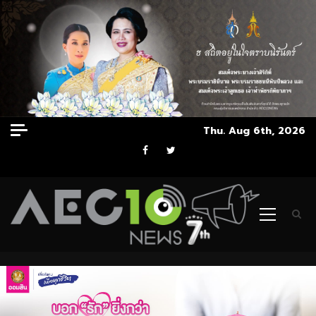
Skip
Thu. Aug 6th, 2026
to
Facebook
Twitter
content
Primary
Menu