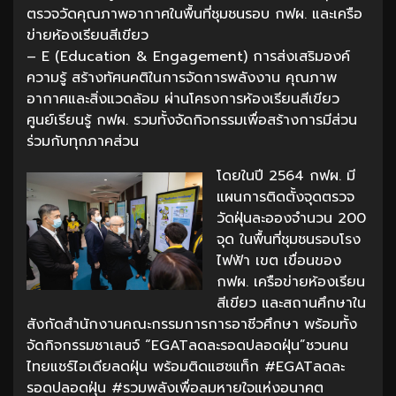
ตรวจวัดคุณภาพอากาศในพื้นที่ชุมชนรอบ กฟผ. และเครือ
ข่ายห้องเรียนสีเขียว
– E (Education & Engagement) การส่งเสริมองค์
ความรู้ สร้างทัศนคติในการจัดการพลังงาน คุณภาพ
อากาศและสิ่งแวดล้อม ผ่านโครงการห้องเรียนสีเขียว
ศูนย์เรียนรู้ กฟผ. รวมทั้งจัดกิจกรรมเพื่อสร้างการมีส่วน
ร่วมกับทุกภาคส่วน
โดยในปี 2564 กฟผ. มี
แผนการติดตั้งจุดตรวจ
วัดฝุ่นละอองจำนวน 200
จุด ในพื้นที่ชุมชนรอบโรง
ไฟฟ้า เขต เขื่อนของ
กฟผ. เครือข่ายห้องเรียน
สีเขียว และสถานศึกษาใน
สังกัดสำนักงานคณะกรรมการการอาชีวศึกษา พร้อมทั้ง
จัดกิจกรรมชาเลนจ์ “EGATลดละรอดปลอดฝุ่น”ชวนคน
ไทยแชร์ไอเดียลดฝุ่น พร้อมติดแฮชแท็ก #EGATลดละ
รอดปลอดฝุ่น #รวมพลังเพื่อลมหายใจแห่งอนาคต