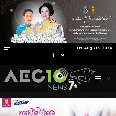
Skip
Fri. Aug 7th, 2026
to
Facebook
Twitter
content
Primary
Menu