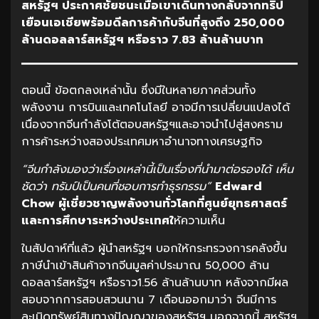
สหรัฐฯ ประกาศชัยชนะเมื่อเขาเดินทางกลับจากทริป
เยือนเอเชียพร้อมดีลการค้ากับจีนที่สูงถึง 250,000
ล้านดอลลาร์สหรัฐฯ หรือราว 7.83 ล้านล้านบาท
ตอนนี้ ข้อตกลงเหล่านั้น ซึ่งมีในหลายภาคส่วนทั้ง
พลังงาน การบินและเทคโนโลยี อาจมีการเปลี่ยนแปลงได้
เนื่องจากจีนกำลังโต้ตอบสหรัฐฯและอาจนำไปสู่สงคราม
การค้าระหว่างสองประเทศมหาอำนาจทางเศรษฐกิจ
“จีนกำลังมองว่าเรื่องเหล่านี้เป็นเรื่องที่นำมาต่อรองได้ เห็น
ชัดว่า ทรัมป์เป็นคนที่ชอบการทำธุรกรรม”
Edward
Chow ผู้เชี่ยวชาญพลังงานทั่วโลกที่ศูนย์ยุทธศาสตร์
และการศึกษาระหว่างประเทศใ
ห้ความเห็น
ในสัปดาห์ที่แล้ว ผู้นำสหรัฐฯ บอกให้กระทรวงการคลังขึ้น
ภาษีนำเข้าสินค้าจากจีนมูลค่าประมาณ 50,000 ล้าน
ดอลลาร์สหรัฐฯ หรือราว1.56 ล้านล้านบาท หลังจากมีผล
สอบจากการสอบสวนนาน 7 เดือนออกมาว่า จีนมีการ
ละเมิดทรัพย์สินทางปัญญาของสหรัฐฯ นอกจากนี้ สหรัฐฯ