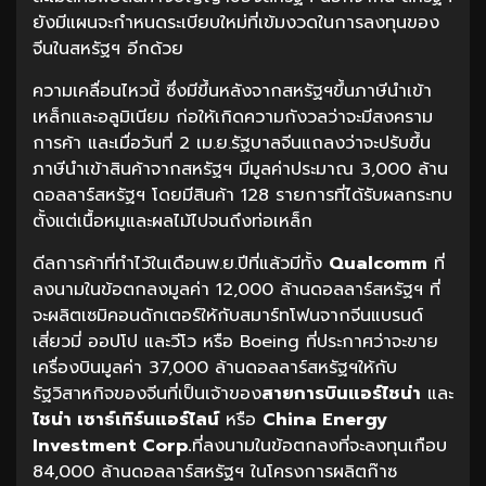
ยังมีแผนจะกำหนดระเบียบใหม่ที่เข้มงวดในการลงทุนของ
จีนในสหรัฐฯ อีกด้วย
ความเคลื่อนไหวนี้ ซึ่งมีขึ้นหลังจากสหรัฐฯขึ้นภาษีนำเข้า
เหล็กและอลูมิเนียม ก่อให้เกิดความกังวลว่าจะมีสงคราม
การค้า และเมื่อวันที่ 2 เม.ย.รัฐบาลจีนแถลงว่าจะปรับขึ้น
ภาษีนำเข้าสินค้าจากสหรัฐฯ มีมูลค่าประมาณ 3,000 ล้าน
ดอลลาร์สหรัฐฯ โดยมีสินค้า 128 รายการที่ได้รับผลกระทบ
ตั้งแต่เนื้อหมูและผลไม้ไปจนถึงท่อเหล็ก
ดีลการค้าที่ทำไว้ในเดือนพ.ย.ปีที่แล้วมีทั้ง
Qualcomm
ที่
ลงนามในข้อตกลงมูลค่า 12,000 ล้านดอลลาร์สหรัฐฯ ที่
จะผลิตเซมิคอนดักเตอร์ให้กับสมาร์ทโฟนจากจีนแบรนด์
เสี่ยวมี่ ออปโป และวีโว หรือ Boeing ที่ประกาศว่าจะขาย
เครื่องบินมูลค่า 37,000 ล้านดอลลาร์สหรัฐฯให้กับ
รัฐวิสาหกิจของจีนที่เป็นเจ้าของ
สายการบินแอร์ไชน่า
และ
ไชน่า เซาธ์เทิร์นแอร์ไลน์
หรือ
China Energy
Investment Corp.
ที่ลงนามในข้อตกลงที่จะลงทุนเกือบ
84,000 ล้านดอลลาร์สหรัฐฯ ในโครงการผลิตก๊าซ