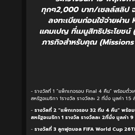
ทุกๆ2,000 บาท/เซลล์สลิป จะได
ลงทะเบียนก่อนใช้จ่ายผ่าน
แคมเปญ ที่เมนูสิทธิประโยชน
ภารกิจสำหรับคุณ (Missions Fo
− รางวัลที่ 1 “แพ็กเกจรอบ Final 4 คืน” พร้อมตั๋วเคร
สหรัฐอเมริกา 1รางวัล รางวัลละ 2 ที่นั่ง มูลค่า 1.5
−
รางวัลที่
2 “
แพ็กเกจรอบ
32
ทีม
4
คืน
”
พร้อมต
สหรัฐอเมริกา
1
รางวัล
รางวัลละ
2
ที่นั่ง
มูลค่า
9
−
รางวัลที่
3
ลูกฟุตบอล
FIFA World Cup 26
T