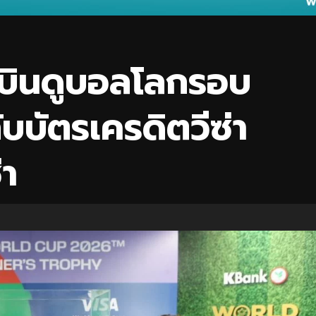
้นบินดูบอลโลกรอบ
ับบัตรเครดิตวีซ่า
่า