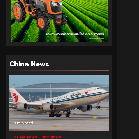
China News
1 min read
CHINA NEWS
HOT NEWS