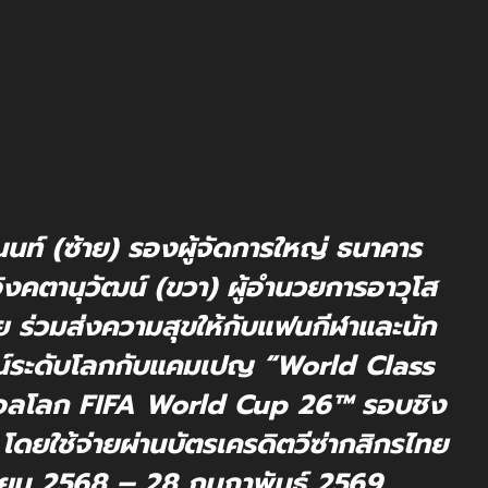
ท์ (ซ้าย) รองผู้จัดการใหญ่ ธนาคาร
คตานุวัฒน์ (ขวา) ผู้อำนวยการอาวุโส
ย ร่วมส่งความสุขให้กับแฟนกีฬาและนัก
์ระดับโลกกับแคมเปญ “World Class
บอลโลก FIFA World Cup 26™ รอบชิง
โดยใช้จ่ายผ่านบัตรเครดิตวีซ่ากสิกรไทย
กายน 2568 – 28 กุมภาพันธ์ 2569