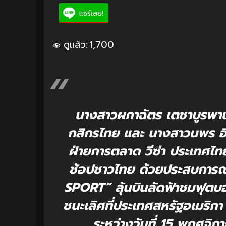
แชร์เลย!
ดูแล้ว:
1,700
นางสาวผกาฉัตร เตชาบูรพานน
กสิกรไทย และ นางสาวนพร อิง
ฝ่ายการตลาด วีซ่า ประเทศไท
ช้อปชาวไทย ด้วยประสบการณ
SPORT” ลุ้นบินลัดฟ้าชมฟุต
ชนะเลิศที่ประเทศสหรัฐอเมริกา 
ระหว่างวันที่ 15 พฤศจิ