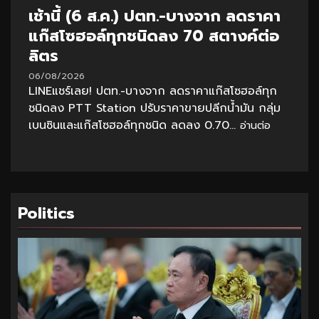
เช้านี้ (6 ส.ค.) ปตท.-บางจาก ลดราคา
แก๊สโซฮอล์ทุกชนิดลง 70 สตางค์ต่อ
ลิตร
06/08/2026
LINEแชร์เลย! ปตท.-บางจาก ลดราคาแก๊สโซฮอล์ทุก
ชนิดลง PTT Station ปรับราคาขายปลีกน้ำมัน กลุ่ม
เบนซินและแก๊สโซฮอล์ทุกชนิด ลดลง 0.70...
อ่านต่อ
Politics