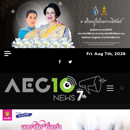
Skip
Fri. Aug 7th, 2026
to
Facebook
Twitter
content
Primary
Menu