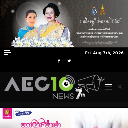
Skip
Fri. Aug 7th, 2026
to
Facebook
Twitter
content
Primary
Menu