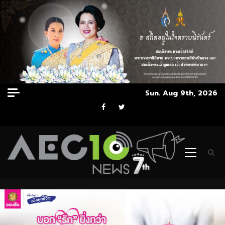
Skip
Sun. Aug 9th, 2026
to
Facebook
Twitter
content
Primary
Menu