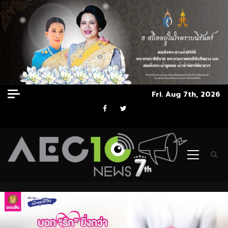
Skip
Fri. Aug 7th, 2026
to
Facebook
Twitter
content
Primary
Menu