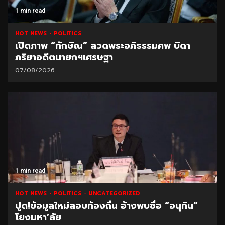
1 min read
HOT NEWS
POLITICS
เปิดภาพ “ทักษิณ” สวดพระอภิธรรมศพ บิดา
ภริยาอดีตนายกฯเศรษฐา
07/08/2026
1 min read
HOT NEWS
POLITICS
UNCATEGORIZED
ปูด!ข้อมูลใหม่สอบท้องถิ่น อ้างพบชื่อ “อนุทิน”
โยงมหา’ลัย