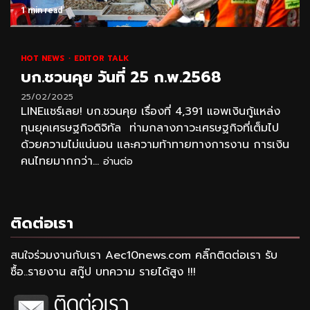
1 min read
HOT NEWS
EDITOR TALK
บก.ชวนคุย วันที่ 25 ก.พ.2568
25/02/2025
LINEแชร์เลย! บก.ชวนคุย เรื่องที่ 4,391 แอพเงินกู้แหล่ง
ทุนยุคเศรษฐกิจดิจิทัล ท่ามกลางภาวะเศรษฐกิจที่เต็มไป
ด้วยความไม่แน่นอน และความท้าทายทางการงาน การเงิน
คนไทยมากกว่า...
อ่านต่อ
ติดต่อเรา
สนใจร่วมงานกับเรา Aec10news.com คลิ๊กติดต่อเรา รับ
ซื้อ..รายงาน สกู๊ป บทความ รายได้สูง !!!