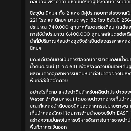
ต่อเนื่อง สร้างความเชื่อมั่นให้แก่ผู้ประกอบการในน
ปัจจุบัน นิคมฯ ทั้ง 2 แห่ง มีผู้ประกอบการโรงงา
221 โรง และนิคมฯ มาบตาพุด 82 โรง ซึ่งในปี 256
ประมาณ 740,000 ลูกบาศก์เมตรต่อเดือน (เฉลี่ยอย
การใช้น้ำประมาณ 6,400,000 ลูกบาศก์เมตรต่อเดือน
น้ำที่มีปริมาณค่อนข้างสูงจึงจำเป็นต้องสรรหาแหล่
นิคมฯ
ขณะเดียวกันยังเป็นการป้องกันการขาดแคลนน้ำในช
น้ำดิบในวันนี้ (1 ก.ย.64) เพื่อสร้างความมั่นใจให้
ผลิตในภาคอุตสาหกรรมเดินหน้าต่อไปได้อย่างไม่
พื้นที่อีอีซีได้อีกด้วย
อย่างไรก็ตาม แหล่งน้ำดิบสำหรับผลิตน้ำประปาขอ
Water จำกัด(มหาชน) โดยจ่ายน้ำจากอ่างเก็บน้
ขณะที่แหล่งน้ำดิบของนิคมอุตสาหกรรมมาบตาพุด 
เก็บน้ำคลองใหญ่ โดยการจ่ายน้ำของบริษัท EAST Wate
สร้างความมั่นคงในการบริหารจัดการในการจ่ายน้ำประ
พื้นที่ภาคตะวันออก