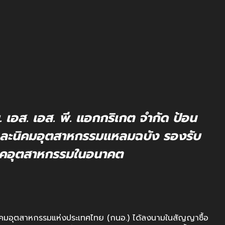
ย. เอส. เอส. พี. แอกกริเกต จำกัด ป้อน
ละนิคมอุตสาหกรรมแหลมฉบัง รองรับ
าคอุตสาหกรรมในอนาคต
ารนิคมอุตสาหกรรมแห่งประเทศไทย (กนอ.) ได้ลงนามในสัญญาซื้อ