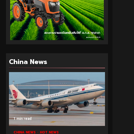
China News
1 min read
CHINA NEWS
HOT NEWS