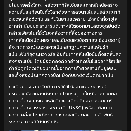
นโยบายครั้งใหญ่ หลังจากที่รัสเซียและเกาหลีเหนือสร้าง
ความสั่นสะเทือนไปทั่วโลกด้วยการลงนามในสนธิสัญญาที่
จะช่วยเหลือซึ่งกันและกันในยามสงคราม เจ้าหน้าที่อาวุโส
จากทำเนียบประธานาธิบดีเกาหลีใต้ออกมาแสดงจุดยืนดัง
กล่าวเพียงไม่กี่ชั่วโมงหลังจากที่สื่อของทางการ
เกาหลีเหนือเปิดเผยรายละเอียดของข้อตกลง ซึ่งบรรดาผู้
สังเกตการณ์ระบุว่าอาจเป็นหลักฐานความสัมพันธ์ที่
แน่นแฟ้นที่สุดระหว่างรัสเซียกับเกาหลีเหนือนับตั้งแต่สิ้นสุด
สงครามเย็น โดยข้อตกลงดังกล่าวเกิดขึ้นในเวลาที่รัสเซีย
กำลังถูกโดดเดี่ยวมากขึ้นจากการทำสงครามกับยูเครน
และทั้งสองประเทศต่างขัดแย้งกับชาติตะวันตกมากขึ้น
ทำเนียบประธานาธิบดีเกาหลีใต้ได้ออกแถลงการณ์
ประณามข้อตกลงดังกล่าว โดยระบุว่าเป็นภัยคุกคามต่อ
ความมั่นคงของเกาหลีใต้และละเมิดมติของคณะมนตรี
ความมั่นคงแห่งสหประชาชาติ (UNSC) พร้อมเตือนว่า
ความเคลื่อนไหวดังกล่าวจะส่งผลเสียต่อความสัมพันธ์
ระหว่างเกาหลีใต้กับรัสเซีย