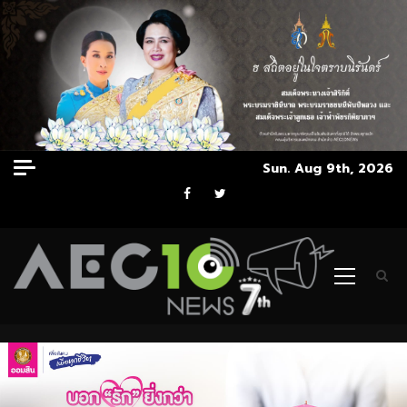
Skip
Sun. Aug 9th, 2026
to
Facebook
Twitter
content
Primary
Menu