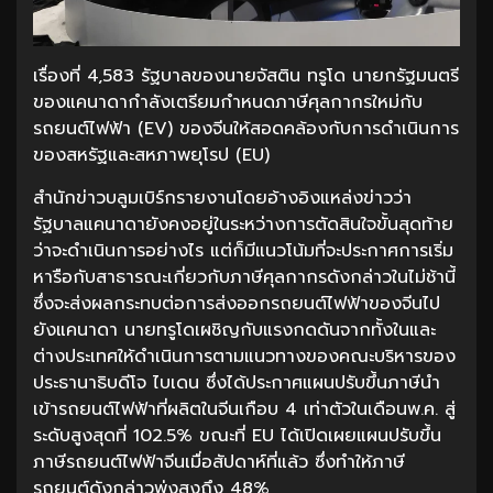
เรื่องที่ 4,583 รัฐบาลของนายจัสติน ทรูโด นายกรัฐมนตรี
ของแคนาดากำลังเตรียมกำหนดภาษีศุลกากรใหม่กับ
รถยนต์ไฟฟ้า (EV) ของจีนให้สอดคล้องกับการดำเนินการ
ของสหรัฐและสหภาพยุโรป (EU)
สำนักข่าวบลูมเบิร์กรายงานโดยอ้างอิงแหล่งข่าวว่า
รัฐบาลแคนาดายังคงอยู่ในระหว่างการตัดสินใจขั้นสุดท้าย
ว่าจะดำเนินการอย่างไร แต่ก็มีแนวโน้มที่จะประกาศการเริ่ม
หารือกับสาธารณะเกี่ยวกับภาษีศุลกากรดังกล่าวในไม่ช้านี้
ซึ่งจะส่งผลกระทบต่อการส่งออกรถยนต์ไฟฟ้าของจีนไป
ยังแคนาดา นายทรูโดเผชิญกับแรงกดดันจากทั้งในและ
ต่างประเทศให้ดำเนินการตามแนวทางของคณะบริหารของ
ประธานาธิบดีโจ ไบเดน ซึ่งได้ประกาศแผนปรับขึ้นภาษีนำ
เข้ารถยนต์ไฟฟ้าที่ผลิตในจีนเกือบ 4 เท่าตัวในเดือนพ.ค. สู่
ระดับสูงสุดที่ 102.5% ขณะที่ EU ได้เปิดเผยแผนปรับขึ้น
ภาษีรถยนต์ไฟฟ้าจีนเมื่อสัปดาห์ที่แล้ว ซึ่งทำให้ภาษี
รถยนต์ดังกล่าวพุ่งสูงถึง 48%