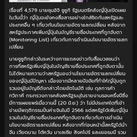
เรื่องที่ 4,579 นายชุนอิจิ ซูซูกิ รัฐมนตรีคลังญี่ปุ่นเปิดเผย
ในวันนี้ว่า ญี่ปุ่นจะยังคงสื่อสารอย่างใกล้ชิดกับสหรัฐและ
ประเทศอื่น ๆ เกี่ยวกับนโยบายอัตราแลกเปลี่ยน หลังจาก
สหรัฐประกาศเพิ่มญี่ปุ่นในบัญชีรายชื่อประเทศที่ถูกจับตา
(Monitoring List) เกี่ยวกับการดำเนินนโยบายอัตราแลก
เปลี่ยน
นายซูซูกิกล่าวในระหว่างการแถลงข่าวกับสื่อมวลชนว่า
การที่สหรัฐเพิ่มญี่ปุ่นในบัญชีรายชื่อประเทศที่ถูกจับตานั้น
ไม่ได้หมายความว่าสหรัฐมองว่านโยบายอัตราแลกเปลี่ยน
ของญี่ปุ่นมีปัญหา เนื่องจากมีหลายปัจจัยที่ทำให้ญี่ปุ่นถูก
รวมอยู่ในบัญชีดังกล่าวโดยอัตโนมัติ เช่น ดุลการค้า
ทวิภาคี กระทรวงการคลังสหรัฐระบุในรายงานรอบครึ่งปีซึ่ง
มีการเผยแพร่เมื่อวานนี้ (20 มิ.ย.) ว่า ไม่มีประเทศใดที่เข้า
ข่ายมีพฤติกรรมปั่นค่าเงินในปี 2566 แต่สหรัฐได้เพิ่มญี่ปุ่น
รวมในบัญชีรายชื่อประเทศที่ถูกจับตาเกี่ยวกับการดำเนิน
นโยบายอัตราแลกเปลี่ยน หลังจากที่ก่อนหน้านี้สหรัฐได้นำ
จีน เวียดนาม ไต้หวัน มาเลเซีย สิงคโปร์ และเยอรมนี รวม