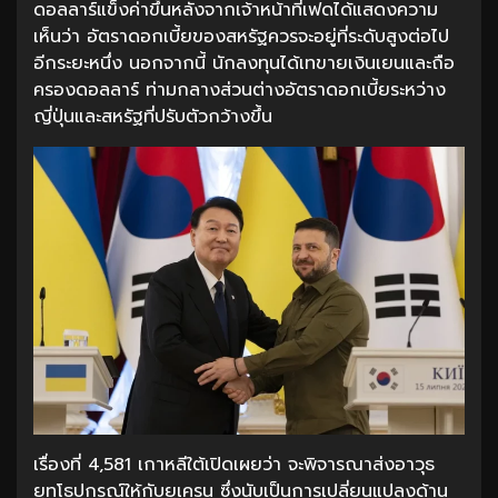
ดอลลาร์แข็งค่าขึ้นหลังจากเจ้าหน้าที่เฟดได้แสดงความ
เห็นว่า อัตราดอกเบี้ยของสหรัฐควรจะอยู่ที่ระดับสูงต่อไป
อีกระยะหนึ่ง นอกจากนี้ นักลงทุนได้เทขายเงินเยนและถือ
ครองดอลลาร์ ท่ามกลางส่วนต่างอัตราดอกเบี้ยระหว่าง
ญี่ปุ่นและสหรัฐที่ปรับตัวกว้างขึ้น
เรื่องที่ 4,581 เกาหลีใต้เปิดเผยว่า จะพิจารณาส่งอาวุธ
ยุทโธปกรณ์ให้กับยูเครน ซึ่งนับเป็นการเปลี่ยนแปลงด้าน