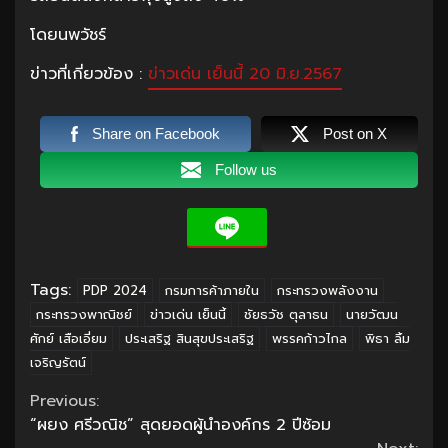
โดยนพวัชร์
ข่าวที่เกี่ยวข้อง :
ข่าวเด่น เย็นนี้ 20 มิ.ย.2567
Share on Facebook
Post on X
Follow us
Tags:
PDP 2024
กรมการค้าภายใน
กระทรวงพลังงาน
กระทรวงพาณิชย์
ข่าวเด่น เย็นนี้
ชัยธวัช ตุลาธน
นายวัฒน
ศักย์ เสือเอี่ยม
ประเสริฐ สินสุขประเสริฐ
พรรคก้าวไกล
พิธา ลิ้ม
เจริญรัตน์
Continue
Previous:
“ผยง ศรีวณิช” สุดยอดผู้นำองค์กร 2 ปีซ้อม
Reading