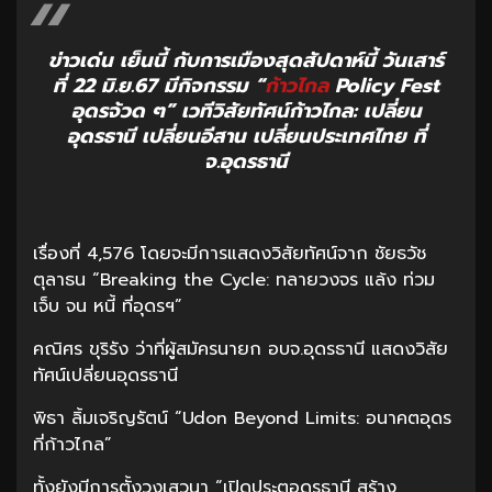
ข่าวเด่น เย็นนี้ กับการเมืองสุดสัปดาห์นี้ วันเสาร์
ที่ 22 มิ.ย.67 มีกิจกรรม “
ก้าวไกล
Policy Fest
อุดรจ้วด ๆ” เวทีวิสัยทัศน์ก้าวไกล: เปลี่ยน
อุดรธานี เปลี่ยนอีสาน เปลี่ยนประเทศไทย ที่
จ.อุดรธานี
เรื่องที่ 4,576 โดยจะมีการแสดงวิสัยทัศน์จาก ชัยธวัช
ตุลาธน “Breaking the Cycle: ทลายวงจร แล้ง ท่วม
เจ็บ จน หนี้ ที่อุดรฯ”
คณิศร ขุริรัง ว่าที่ผู้สมัครนายก อบจ.อุดรธานี แสดงวิสัย
ทัศน์เปลี่ยนอุดรธานี
พิธา ลิ้มเจริญรัตน์ “Udon Beyond Limits: อนาคตอุดร
ที่ก้าวไกล”
ทั้งยังมีการตั้งวงเสวนา “เปิดประตูอุดรธานี สร้าง