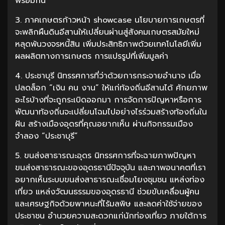
พร้อมกัน
3. ภาคเกษตรก้าวหน้า showcase นโยบายการเกษตรที่
จะพลิกผืนดินอีสานให้เปลี่ยนผ่านสู่สังคมเกษตรสมัยใหม่
หลุดพ้นวงจรหนี้สิน เพิ่มประสิทธิภาพด้วยเทคโนโลยีเพิ่ม
ผลผลิตทางการเกษตร การแปรรูปที่เพิ่มมูลค่า
4. ประชาบุรี นิทรรศการที่ว่าด้วยการกระจายอำนาจ เมื่อ
ปลดล็อก “เงิน คน งาน” ให้แก่ท้องถิ่นอีสานได้ ศักยภาพ
อะไรบ้างที่จะถูกระเบิดออกมา การจัดการปัญหาหรือการ
พัฒนาท้องถิ่นจะเปลี่ยนโฉมไปอย่างไรร่วมสร้างท้องถิ่นใน
ฝัน สร้างเมืองอุดรที่คุณอยากเห็น ผ่านกิจกรรมเมือง
จำลอง “ประชาบุรี”
5. ขนส่งสาธารณะอุดร นิทรรศการที่จะฉายภาพปัญหา
ขนส่งสาธารณะของอุดรธานีปัจจุบัน และภาพอนาคตที่เรา
อยากเห็นระบบขนส่งสาธารณะเชื่อมโยงชุมชน แหล่งท่อง
เที่ยว แหล่งวัฒนธรรมของอุดรธานี ช่วยขับเคลื่อนผู้คน
และเศรษฐกิจด้วยพาหนะที่ไร้มลพิษ และลดค่าใช้จ่ายของ
ประชาชน อำนวยความสะดวกแก่นักท่องเที่ยว ภายใต้การ