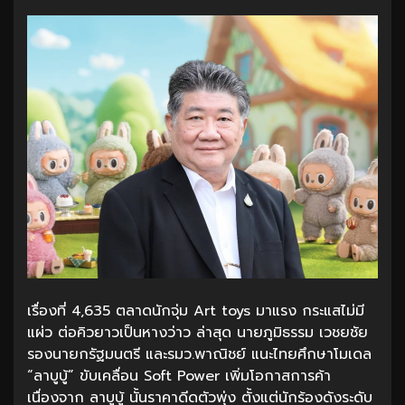
เรื่องที่ 4,635 ตลาดนักจุ่ม Art toys มาแรง กระแสไม่มี
แผ่ว ต่อคิวยาวเป็นหางว่าว ล่าสุด นายภูมิธรรม เวชยชัย
รองนายกรัฐมนตรี และรมว.พาณิชย์ แนะไทยศึกษาโมเดล
“ลาบูบู้” ขับเคลื่อน Soft Power เพิ่มโอกาสการค้า
เนื่องจาก ลาบูบู้ นั้นราคาดีดตัวพุ่ง ตั้งแต่นักร้องดังระดับ