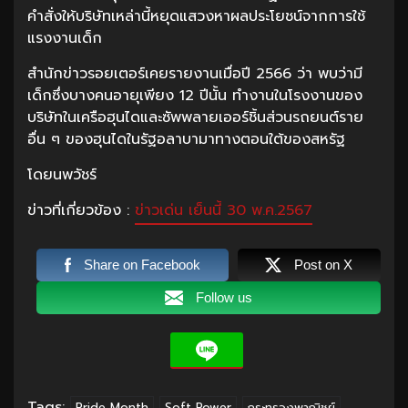
คำสั่งให้บริษัทเหล่านี้หยุดแสวงหาผลประโยชน์จากการใช้
แรงงานเด็ก
สำนักข่าวรอยเตอร์เคยรายงานเมื่อปี 2566 ว่า พบว่ามี
เด็กซึ่งบางคนอายุเพียง 12 ปีนั้น ทำงานในโรงงานของ
บริษัทในเครือฮุนไดและซัพพลายเออร์ชิ้นส่วนรถยนต์ราย
อื่น ๆ ของฮุนไดในรัฐอลาบามาทางตอนใต้ของสหรัฐ
โดยนพวัชร์
ข่าวที่เกี่ยวข้อง :
ข่าวเด่น เย็นนี้ 30 พ.ค.2567
Share on Facebook
Post on X
Follow us
Tags:
Pride Month
Soft Power
กระทรวงพาณิชย์