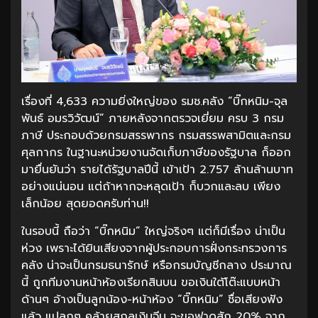
เรื่องที่ 4,633 ความยิ่งใหญ่ของ รมช.คลัง “บิ๊กหนิม-จุล
พันธ์ อมรวิวัฒน์” ภายหลังจากตรวจเยี่ยม ครบ 3 กรม
ภาษี ประกอบด้วยกรมสรรพากร กรมสรรพสามิตและกรม
ศุลกากร ในฐานะหน่วยงานจัดเก็บภาษีของรัฐบาล ก็ออก
มายื่นยันว่า รายได้รัฐบาลปีนี้ เข้าเป้า 2.757 ล้านล้านบาท
อย่างแน่นอน แต่ถ้าหากจะหลุดเป้า ก็บวกและลบ เพียง
เล็กน้อย สุดยอดครับท่าน!!
ในรอบนี้ ถือว่า “บิ๊กหนิม” ใหญ่จริงๆ แต่ก็มีเรื่อง น่าเป็น
ห่วง เพราะได้ยินเสียงจากผู้ประกอบการฝั่งกระทรวงการ
คลัง น่าจะเป็นกรมธนารักษ์ หรือกรมบัญชีกลาง ประมาณ
นี้ ถูกทีมงานหน้าห้องเรียกสินบน ขอเงินใต้โต๊ะแบบหน้า
ด้านๆ อ้างเป็นลูกน้อง-หน้าห้อง “บิ๊กหนิม” ชื่อเสียงฟัง
แล้ว แปลกๆ คล้ายสกุลเงินจีน จะขอฟาดสัก 20% จาก