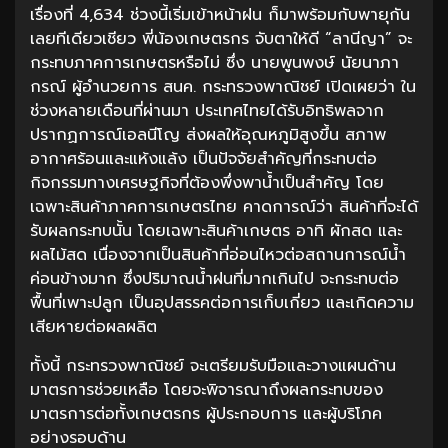
เรื่องที่ 4,634 ช่วงนี้เริ่มเข้าหน้าฝน ก็มาพร้อมกับพายุกัน
เลยทีเดียวเชียว พี่น้องเกษตรกร จับตาให้ดี “ลานีญา” จะ
กระทบภาคการเกษตรหรือไม่ ซึ่ง นายพูนพงษ์ นัยนาภา
กรณ์ ผู้อำนวยการ สนค. กระทรวงพาณิชย์ เปิดเผยว่า ใน
ช่วงหลายเดือนที่ผ่านมา ประเทศไทยได้รับอิทธิพลจาก
ปรากฏการณ์เอลนีโญ ส่งผลให้อุณหภูมิสูงขึ้น สภาพ
อากาศร้อนและแห้งแล้ง เป็นปัจจัยสำคัญที่กระทบต่อ
กิจกรรมทางเศรษฐกิจที่ต้องพึ่งพาน้ำเป็นสำคัญ โดย
เฉพาะสินค้าภาคการเกษตรไทย คาดการณ์ว่า สินค้าที่จะได้
รับผลกระทบนั้น โดยเฉพาะสินค้าเกษตร อาทิ ผักสด และ
ผลไม้สด เนื่องจากเป็นสินค้าที่อ่อนไหวต่อสถานการณ์น้ำ
ค่อนข้างมาก ซึ่งปริมาณน้ำฝนที่มากเกินไป จะกระทบต่อ
พื้นที่เพาะปลูก เป็นอุปสรรคต่อการเก็บเกี่ยว และเกิดความ
เสียหายต่อผลผลิต
ทั้งนี้ กระทรวงพาณิชย์ จะเตรียมรับมือและวางแผนด้าน
มาตรการช่วยเหลือ โดยจะพิจารณาถึงผลกระทบของ
มาตรการต่อทั้งเกษตรกร ผู้ประกอบการ และผู้บริโภค
อย่างรอบด้าน