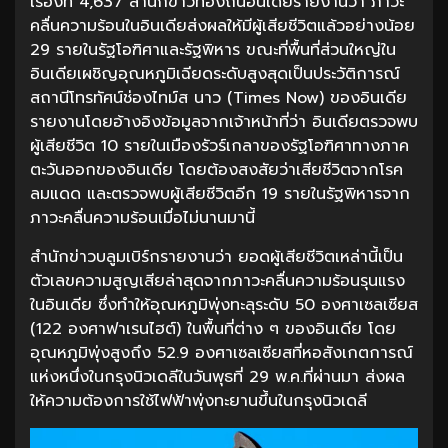
เรื่องที่ 4,637 สำนักข่าวท้องถิ่นอินเดียรายงานว่า ภาวะ
คลื่นความร้อนในอินเดียส่งผลให้มีผู้เสียชีวิตแล้วอย่างน้อย
29 รายในรัฐโอฑิศาและรัฐพิหาร ขณะที่พื้นที่ส่วนใหญ่ใน
อินเดียเผชิญอุณหภูมิเฉียดระดับสูงสุดเป็นประวัติการณ์
สถานีโทรทัศน์ช่องไทม์ส นาว (Times Now) ของอินเดีย
รายงานโดยอ้างอิงข้อมูลจากเจ้าหน้าที่ว่า อินเดียตรวจพบ
ผู้เสียชีวิต 10 รายในเมืองรัวร์เกลาของรัฐโอฑิศาทางภาค
ตะวันออกของอินเดีย โดยต้องสงสัยว่าเสียชีวิตจากโรค
ลมแดด และตรวจพบผู้เสียชีวิตอีก 19 รายในรัฐพิหารจาก
ภาวะคลื่นความร้อนเมื่อไม่นานมานี้
สำนักข่าวบลูมเบิร์กรายงานว่า ยอดผู้เสียชีวิตเหล่านี้เป็น
ตัวเลขความสูญเสียล่าสุดจากภาวะคลื่นความร้อนรุนแรง
ในอินเดีย ซึ่งทำให้อุณหภูมิพุ่งทะลุระดับ 50 องศาเซลเซียส
(122 องศาฟาเรนไฮต์) ในพื้นที่ต่าง ๆ ของอินเดีย โดย
อุณหภูมิพุ่งสูงถึง 52.9 องศาเซลเซียสที่หอสังเกตการณ์
แห่งหนึ่งในกรุงนิวเดลีในวันพุธที่ 29 พ.ค.ที่ผ่านมา ส่งผล
ให้ความต้องการใช้ไฟฟ้าพุ่งทะยานขึ้นในกรุงนิวเดลี