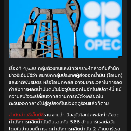
เรื่องที่ 4,638 กลุ่มตัวแทนและนักวิเคราะห์กล่าวกับสำนัก
ข่าวซีเอ็นบีซีว่า สมาชิกกลุ่มประเทศผู้ส่งออกน้ำมัน (โอเปก)
และชาติพันธมิตร หรือโอเปกพลัส อาจขยายเวลาในการลด
กำลังการผลิตน้ำมันดิบในปัจจุบันออกไปอีกในสัปดาห์นี้ แม้
ความสนใจจะเปลี่ยนจากสถานการณ์ตึงเครียดใน
ตะวันออกกลางไปสู่อุปสงค์ในช่วงฤดูร้อนแล้วก็ตาม
สำนักข่าวซีเอ็นบีซี
รายงานว่า ปัจจุบันโอเปกพลัสกำลังลด
กำลังการผลิตน้ำมันดิบรวมกัน 5.86 ล้านบาร์เรลต่อวัน
โดยในจำนวนนี้การลดกำลังการผลิตน้ำมัน 2 ล้านบาร์เรล