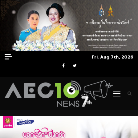
Skip
Fri. Aug 7th, 2026
to
Facebook
Twitter
content
Primary
Menu