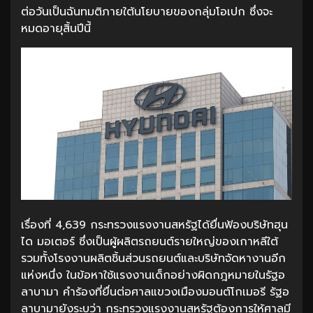
ต่อวันเป็นฉันทมติภายใต้นโยบายของกลุ่มโอเปก ซึ่งจะ
หมดอายุสิ้นปีนี้
เรื่องที่ 4,639 กระทรวงแรงงานสหรัฐได้ยื่นฟ้องบริษัทฮุน
ได มอเตอร์ ซึ่งเป็นผู้ผลิตรถยนต์รายใหญ่ของเกาหลีใต้
รวมทั้งโรงงานผลิตชิ้นส่วนรถยนต์และบริษัทจัดหางานอีก
แห่งหนึ่ง ในข้อหาใช้แรงงานเด็กอย่างผิดกฎหมายในรัฐอ
ลาบามา คำร้องที่ยื่นต่อศาลแขวงเมืองมอนต์โกเมอรี รัฐอ
ลาบามายังระบุว่า กระทรวงแรงงานสหรัฐต้องการให้ศาลมี