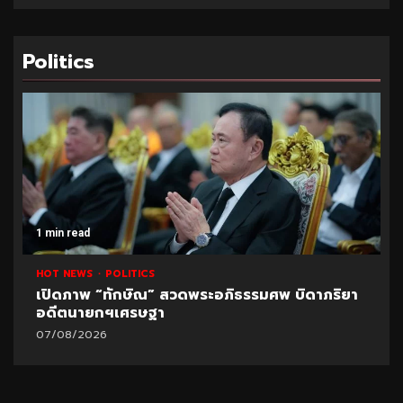
Politics
ad
1 min read
WS
POLITICS
HOT NEWS
พ “ทักษิณ” สวดพระอภิธรรมศพ บิดาภริยา
ปูด!ข้อมูลใ
ายกฯเศรษฐา
มหา’ลัย
2026
07/08/2026