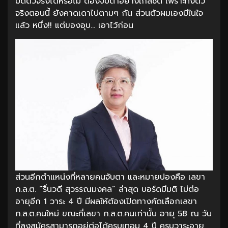
มดีตัวจริงได้หรือไม่ ต้องจับตาอย่างใกล้ชิด เพราะทั้งตัว
จริงตอนนี้ ยังคาดเดาไปตามๆ กัน ส่วนตัวผมเองมีในใจ
แล้ว หนึ่ง!! แต่ของอุบ… เอาไว้ก่อน
ส่วนอีกตำแหน่งที่หลายคนจับตา และหมายปองคือ เลขา
ก.ล.ต. “รื่นวดี สุวรรณมงคล” ล่าสุด บอร์ดมีมติ ไม่ต่อ
อายุอีก 1 วาระ 4 ปี มีผลให้ต้องเปิดทางคัดเลือกเลขา
ก.ล.ต.คนใหม่ ขณะที่เลขา ก.ล.ต.คนเก่านั้น อายุ 58 ณ วัน
ที่ลงสมัครสามารถอยู่ต่อได้ครบเทอม 4 ปี ครบวาระอายุ