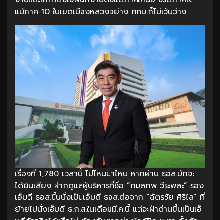
แม้ภาค 10 ในเขตเมืองหลวงอย่าง กทม.ก็ไม่เว้นว่าง
เรื่องที่ 1,780 เวลานี้ ไปไหนมาไหน หากผ่าน ธอส.มักจะ
ได้ยินเสียง ฝากดูแลผู้บริหารที่ชื่อ “กมลภพ วีระพละ” รอง
เอ็มดี ธอส.ขึ้นนั่งเป็นเอ็มดี ธอส.ต่อจาก “ฉัตรชัย ศิริไล” ที่
ย้ายไปนั่งเอ็มดี ธ.ก.ส.ในเดือนมี.ค.นี้ แต่จะฝ่าด่านขึ้นเป็นเอ็