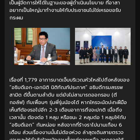
เป็นผู้จัดการให้ได้ในฐานะของผู้ดำเนินนโยบาย ที่อาสา
อยากเป็นใหญ่มาทำงานให้กับประชาชนไม่ใช่เหรอขอรับ
กระผม
เรื่องที่ 1,779 อาการบาดเจ็บบริเวณหัวไหล่ไปถึงหลังของ
“อธิบดีเอก-เอกนิติ นิติทัณฑ์ประภาศ” อธิบดีกรมสรรพ
สามิต ดีขึ้นตามลำดับ แต่ยังไม่สามารถออกรอบ (ตี
กอล์ฟ) กับเพื่อนๆ รุ่นพี่รุ่นน้องได้ หากใครจะนัดปะทะฝีมือ
เห็นทีต้องรอไปอีก 2-3 เดือนอาการถึงจะปกติ เมื่อถึง
เวลานั้น ต้องต่อ 1 หลุม หรือชนะ 2 หลุมต่อ 1 หลุมให้กับ
“อธิบดีเอก” กันหน่อย หลังจากที่ร้างราไปนานเกือบ 6
เดือน ส่วนเรื่องงานนั้นไม่ต้องห่วง ล่าสุดเดินสายตรวจ
งานและให้กำลังใจพนักงานตั้งแต่ภาคเหนือ จรดภาคใต้