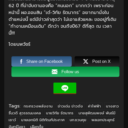
62 ปี ที่น่าจับตามองคือ “คนนอก” มากกว่า เพราะก่อน
หน้านี้ ผอ.ออมสิน “เต๋-วิทัย รัตนากร” อยากมานั่งใน
ตำแหน่งนี้ แต่มีข่าวล่าสุดว่า ไม่เอาแล้วแหละ ขออยู่ที่เดิม
“ทำงานเหมือนเดิม” ดีกว่า จนถึงปี67 ดีที่สุด ณ เวลา
นี้!!!
โดยนพวัชร์
Share on Facebook
Post on X
Follow us
Tags:
กระทรวงพลังงาน
ข่าวเด่น ข่าวดัง
ค่าไฟฟ้า
นางสาว
รื่นวดี สุวรรณมงคล
นายวิทัย รัตนากร
นายสุพัฒนพงษ์ พันธ์มี
เชาว์
นายเอกนิติ นิติทัณฑ์ประภาศ
บก.ชวนคุย
พลเอกประยุทธ์
จันทร์โอชา
เลือกตั้ง