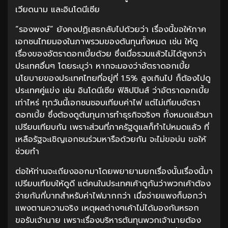
เวียดนาม และอินโดนีเซีย
“รองพงษ์” ยังคงปฏิเสธกลับไปด้วยว่า เรื่องนี้ขอให้ภาค
เอกชนไทยมองในภาพรวมของต้นทุนทั้งหมด เช่น ให้ดู
เรื่องของอัตราดอกเบี้ยด้วย ซึ่งเมื่อรวมแล้วไม่ได้สูงกว่า
ประเทศอื่นๆ โดยระบุว่า หากจะมองว่าอัตราดอกเบี้ย
นโยบายของประเทศไทยที่อยู่ที่ 1.5% สูงเกินไป ก็ต้องไปดู
ประเทศคู่แข่ง เช่น อินโดนีเซีย ฟิลิปปินส์ ว่าอัตราดอกเบี้ย
เท่าไหร่ ทุกวันนี้เอกชนชอบเทียบค่าไฟ แต่ไม่เทียบอัตรา
ดอกเบี้ย ซึ่งต้องดูต้นทุนการทำธุรกิจจริงๆ ทั้งหมดแล้วมา
เปรียบเทียบกัน เพราะส่วนที่ภาครัฐดูแลก็ทำไปหมดแล้ว ที่
เหลือรัฐจะเชิญเอกชนร่วมหารือด้วยกัน จะไม่ขอบ่น ขอให้
ช่วยทำ
ต่อให้ท่านจะเถียงออกมาโดยพยายามยกเรื่องนั้นเรื่องนี้มา
เปรียบเทียบให้ดูดี แต่คนในประเทศเค้าดูกันว่าพวกเค้าต้อง
จ่ายกันกี่บาทสำหรับค่าไฟมากกว่า เมื่อจ่ายแพงก็บอกว่า
แพงตามความจริง เหตุผลต่างๆเค้าไม่ได้มองกันหรอก
ขอรับเจ้านาย เพราะเรื่องบริหารต้นทุนพวกเจ้านายต้อง