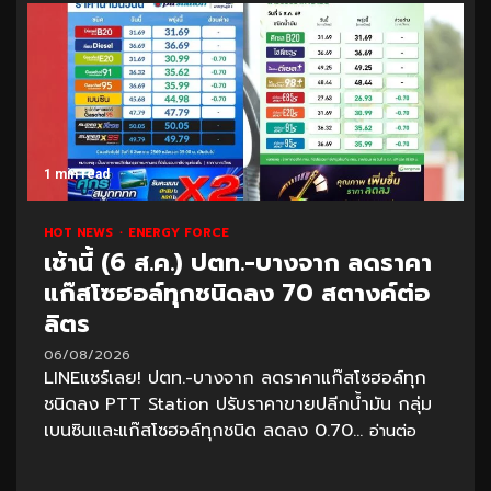
1 min read
HOT NEWS
ENERGY FORCE
เช้านี้ (6 ส.ค.) ปตท.-บางจาก ลดราคา
แก๊สโซฮอล์ทุกชนิดลง 70 สตางค์ต่อ
ลิตร
06/08/2026
LINEแชร์เลย! ปตท.-บางจาก ลดราคาแก๊สโซฮอล์ทุก
ชนิดลง PTT Station ปรับราคาขายปลีกน้ำมัน กลุ่ม
เบนซินและแก๊สโซฮอล์ทุกชนิด ลดลง 0.70...
อ่านต่อ