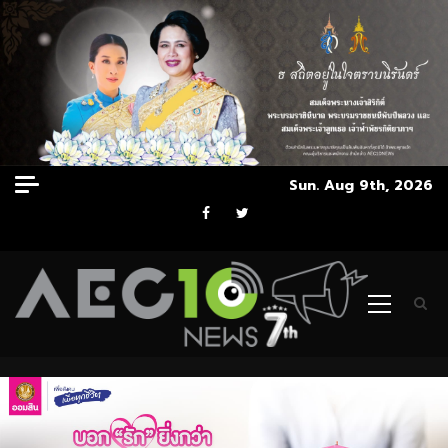
Skip
Sun. Aug 9th, 2026
to
Facebook
Twitter
content
Primary
Menu