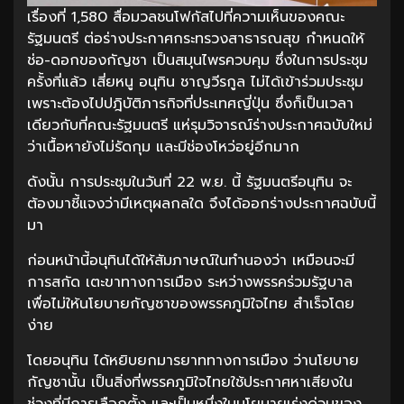
เรื่องที่ 1,580 สื่อมวลชนโฟกัสไปที่ความเห็นของคณะ
รัฐมนตรี ต่อร่างประกาศกระทรวงสาธารณสุข กำหนดให้
ช่อ-ดอกของกัญชา เป็นสมุนไพรควบคุม ซึ่งในการประชุม
ครั้งที่แล้ว เสี่ยหนู อนุทิน ชาญวีรกูล ไม่ได้เข้าร่วมประชุม
เพราะต้องไปปฎิบัติภารกิจที่ประเทศญี่ปุ่น ซึ่งก็เป็นเวลา
เดียวกับที่คณะรัฐมนตรี แห่รุมวิจารณ์ร่างประกาศฉบับใหม่
ว่าเนื้อหายังไม่รัดกุม และมีช่องโหว่อยู่อีกมาก
ดังนั้น การประชุมในวันที่ 22 พ.ย. นี้ รัฐมนตรีอนุทิน จะ
ต้องมาชี้แจงว่ามีเหตุผลกลใด จึงได้ออกร่างประกาศฉบับนี้
มา
ก่อนหน้านี้อนุทินได้ให้สัมภาษณ์ในทำนองว่า เหมือนจะมี
การสกัด เตะขาทางการเมือง ระหว่างพรรคร่วมรัฐบาล
เพื่อไม่ให้นโยบายกัญชาของพรรคภูมิใจไทย สำเร็จโดย
ง่าย
โดยอนุทิน ได้หยิบยกมารยาททางการเมือง ว่านโยบาย
กัญชานั้น เป็นสิ่งที่พรรคภูมิใจไทยใช้ประกาศหาเสียงใน
ช่วงที่มีการเลือกตั้ง และเป็นหนึ่งในนโยบายเร่งด่วนของ