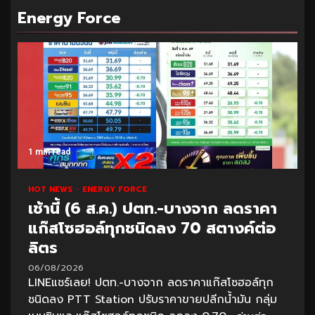
Energy Force
1 min read
HOT NEWS
ENERGY FORCE
เช้านี้ (6 ส.ค.) ปตท.-บางจาก ลดราคา
แก๊สโซฮอล์ทุกชนิดลง 70 สตางค์ต่อ
ลิตร
06/08/2026
LINEแชร์เลย! ปตท.-บางจาก ลดราคาแก๊สโซฮอล์ทุก
ชนิดลง PTT Station ปรับราคาขายปลีกน้ำมัน กลุ่ม