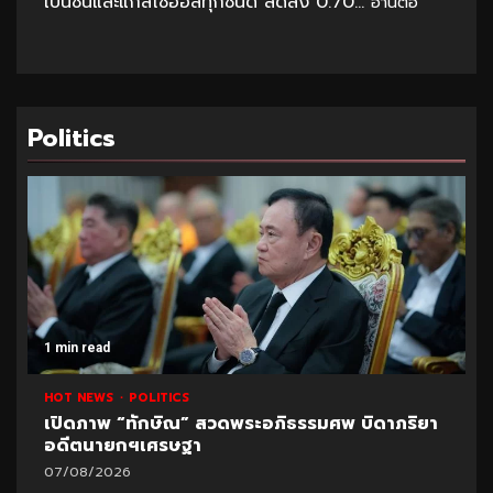
เบนซินและแก๊สโซฮอล์ทุกชนิด ลดลง 0.70...
อ่านต่อ
Politics
1 min read
HOT NEWS
POLITICS
เปิดภาพ “ทักษิณ” สวดพระอภิธรรมศพ บิดาภริยา
อดีตนายกฯเศรษฐา
07/08/2026