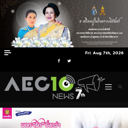
Skip
Fri. Aug 7th, 2026
to
Facebook
Twitter
content
Primary
Menu