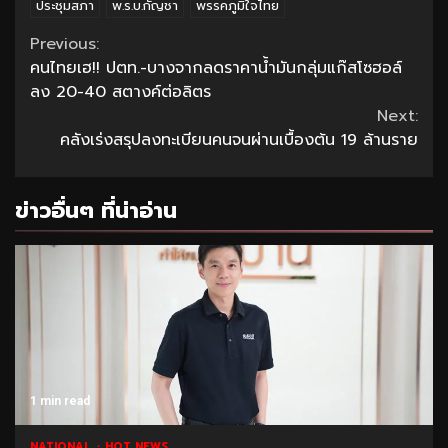
ประชุมสภา
พ.ร.บ.กัญชา
พรรคภูมิใจไทย
Continue
Previous:
คนไทยเฮ!! ปตท.-บางจากลดราคาน้ำมันกลุ่มแก๊สโซฮอล์
Reading
ลง 20-40 สตางค์ต่อลิตร
Next:
คลังเร่งสรุปลงทะเบียนคนจนผ่านเบื้องต้น 19 ล้านราย
ข่าวอื่นๆ ที่น่าอ่าน
1 min read
NATIONAL
HOT NEWS