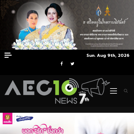
Skip
Sun. Aug 9th, 2026
to
Facebook
Twitter
content
Primary
Menu